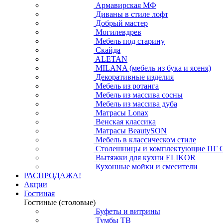
Армавирская МФ
Диваны в стиле лофт
Добрый мастер
Могилевдрев
Мебель под старину
Скайда
ALETAN
MILANA (мебель из бука и ясеня)
Декоративные изделия
Мебель из ротанга
Мебель из массива сосны
Мебель из массива дуба
Матрасы Lonax
Венская классика
Матрасы BeautySON
Мебель в классическом стиле
Столешницы и комплектующие ПГ 
Вытяжки для кухни ELIKOR
Кухонные мойки и смесители
РАСПРОДАЖА!
Акции
Гостиная
Гостиные (столовые)
Буфеты и витрины
Тумбы ТВ