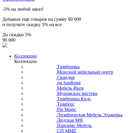
-5% на любой заказ!
Добавьте еще товаров на сумму
90 000
и получите скидку
5% на все
До скидки
5%
90 000
Коллекции
Коллекции
Тимберика
Минский мебельный центр
Скандия
тм SanRemi
Мебель Икея
Муромские мастера
Тимберика Кидс
Тимберс
Pin Magic
Дизайнерская Мебель Этажерка
Лидская МФ
Панормо Мебель
СП ММZ