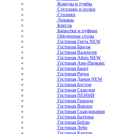
Комоды и тумбы
Стеллажи и полки
Столики
Диваны
Кресла
Банкетки и пуфики
Обеденные столы
Гостиная Грета NEW
Гостиная Бридж
Гостиная Валенсия
Гостиная Айно NEW
Гостиная Ари-Прованс
Гостиная Бьерт
Гостиная Рауна
Гостиная Дания NEW
Гостиная Бостон
Гостиная Скандия
Гостиная ПЕННИ
Гостиная Гранада
Гостиная Викинг
Гостиная Скандинавия
Гостиная Балтика
Гостиная Бейли
Гостиная Лебо
Гостиная Кантри