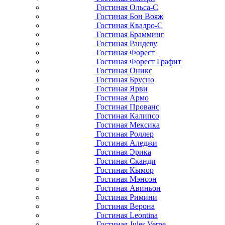
Гостиная Ольса-С
Гостиная Бон Вояж
Гостиная Квадро-С
Гостиная Брамминг
Гостиная Рандеву
Гостиная Форест
Гостиная Форест Графит
Гостиная Оникс
Гостиная Брусно
Гостиная Ярви
Гостиная Армо
Гостиная Прованс
Гостиная Калипсо
Гостиная Мексика
Гостиная Роллер
Гостиная Аледжи
Гостиная Эрика
Гостиная Сканди
Гостиная Кымор
Гостиная Мэнсон
Гостиная Авиньон
Гостиная Римини
Гостиная Верона
Гостиная Leontina
Гостиная Jules Verne