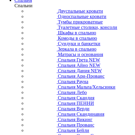
Спальня
Спальни
Двуспальные кровати
Односпальные кровати
Тумбы прикроватные
Туалетные столики, консоли
Шкафы в спальню
Комоды в спальню
Сундуки и банкетки
Зеркала в спальню
Матрасы и основания
Спальня Грета NEW
Спальня Айно NEW
Спальня Дания NEW
Спальня Ари-Прованс
Спальня Рауна
Спальня Мальта/Хельсинки
Спальня Лебо
Спальня Скандия
Спальня ПЕННИ
Спальня Верди
Спальня Скандинавия
Спальня Викинг
Спальня Прованс
Спальня Бейли