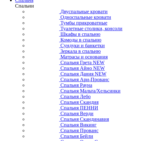
Спальня
Спальни
Двуспальные кровати
Односпальные кровати
Тумбы прикроватные
Туалетные столики, консоли
Шкафы в спальню
Комоды в спальню
Сундуки и банкетки
Зеркала в спальню
Матрасы и основания
Спальня Грета NEW
Спальня Айно NEW
Спальня Дания NEW
Спальня Ари-Прованс
Спальня Рауна
Спальня Мальта/Хельсинки
Спальня Лебо
Спальня Скандия
Спальня ПЕННИ
Спальня Верди
Спальня Скандинавия
Спальня Викинг
Спальня Прованс
Спальня Бейли