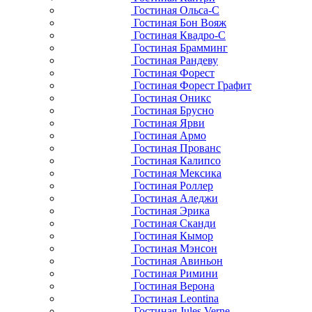
Гостиная Ольса-С
Гостиная Бон Вояж
Гостиная Квадро-С
Гостиная Брамминг
Гостиная Рандеву
Гостиная Форест
Гостиная Форест Графит
Гостиная Оникс
Гостиная Брусно
Гостиная Ярви
Гостиная Армо
Гостиная Прованс
Гостиная Калипсо
Гостиная Мексика
Гостиная Роллер
Гостиная Аледжи
Гостиная Эрика
Гостиная Сканди
Гостиная Кымор
Гостиная Мэнсон
Гостиная Авиньон
Гостиная Римини
Гостиная Верона
Гостиная Leontina
Гостиная Jules Verne