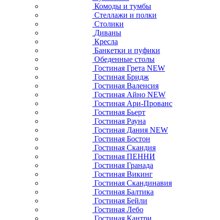
Комоды и тумбы
Стеллажи и полки
Столики
Диваны
Кресла
Банкетки и пуфики
Обеденные столы
Гостиная Грета NEW
Гостиная Бридж
Гостиная Валенсия
Гостиная Айно NEW
Гостиная Ари-Прованс
Гостиная Бьерт
Гостиная Рауна
Гостиная Дания NEW
Гостиная Бостон
Гостиная Скандия
Гостиная ПЕННИ
Гостиная Гранада
Гостиная Викинг
Гостиная Скандинавия
Гостиная Балтика
Гостиная Бейли
Гостиная Лебо
Гостиная Кантри