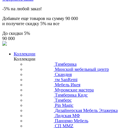
-5% на любой заказ!
Добавьте еще товаров на сумму
90 000
и получите скидку
5% на все
До скидки
5%
90 000
Коллекции
Коллекции
Тимберика
Минский мебельный центр
Скандия
тм SanRemi
Мебель Икея
Муромские мастера
Тимберика Кидс
Тимберс
Pin Magic
Дизайнерская Мебель Этажерка
Лидская МФ
Панормо Мебель
СП ММZ