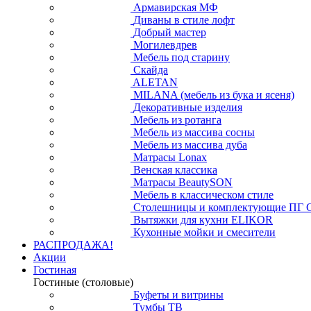
Армавирская МФ
Диваны в стиле лофт
Добрый мастер
Могилевдрев
Мебель под старину
Скайда
ALETAN
MILANA (мебель из бука и ясеня)
Декоративные изделия
Мебель из ротанга
Мебель из массива сосны
Мебель из массива дуба
Матрасы Lonax
Венская классика
Матрасы BeautySON
Мебель в классическом стиле
Столешницы и комплектующие ПГ 
Вытяжки для кухни ELIKOR
Кухонные мойки и смесители
РАСПРОДАЖА!
Акции
Гостиная
Гостиные (столовые)
Буфеты и витрины
Тумбы ТВ