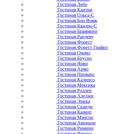
Гостиная Лебо
Гостиная Кантри
Гостиная Ольса-С
Гостиная Бон Вояж
Гостиная Квадро-С
Гостиная Брамминг
Гостиная Рандеву
Гостиная Форест
Гостиная Форест Графит
Гостиная Оникс
Гостиная Брусно
Гостиная Ярви
Гостиная Армо
Гостиная Прованс
Гостиная Калипсо
Гостиная Мексика
Гостиная Роллер
Гостиная Аледжи
Гостиная Эрика
Гостиная Сканди
Гостиная Кымор
Гостиная Мэнсон
Гостиная Авиньон
Гостиная Римини
Гостиная Верона