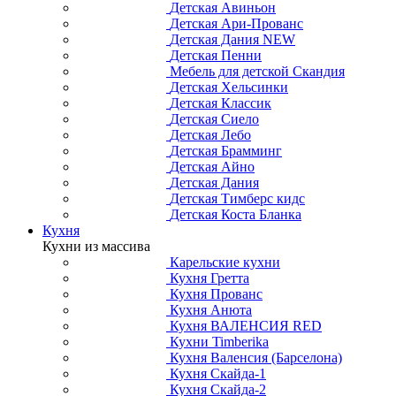
Детская Авиньон
Детская Ари-Прованс
Детская Дания NEW
Детская Пенни
Мебель для детской Скандия
Детская Хельсинки
Детская Классик
Детская Сиело
Детская Лебо
Детская Брамминг
Детская Айно
Детская Дания
Детская Тимберс кидс
Детская Коста Бланка
Кухня
Кухни из массива
Карельские кухни
Кухня Гретта
Кухня Прованс
Кухня Анюта
Кухня ВАЛЕНСИЯ RED
Кухни Timberika
Кухня Валенсия (Барселона)
Кухня Скайда-1
Кухня Скайда-2