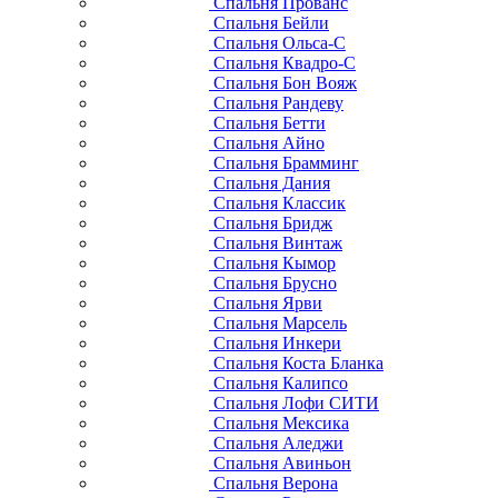
Спальня Прованс
Спальня Бейли
Спальня Ольса-С
Спальня Квадро-С
Спальня Бон Вояж
Спальня Рандеву
Спальня Бетти
Спальня Айно
Спальня Брамминг
Спальня Дания
Спальня Классик
Спальня Бридж
Спальня Винтаж
Спальня Кымор
Спальня Брусно
Спальня Ярви
Спальня Марсель
Спальня Инкери
Спальня Коста Бланка
Спальня Калипсо
Спальня Лофи СИТИ
Спальня Мексика
Спальня Аледжи
Спальня Авиньон
Спальня Верона