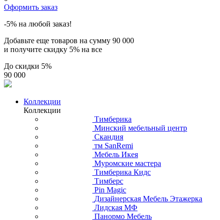
Оформить заказ
-5% на любой заказ!
Добавьте еще товаров на сумму
90 000
и получите скидку
5% на все
До скидки
5%
90 000
Коллекции
Коллекции
Тимберика
Минский мебельный центр
Скандия
тм SanRemi
Мебель Икея
Муромские мастера
Тимберика Кидс
Тимберс
Pin Magic
Дизайнерская Мебель Этажерка
Лидская МФ
Панормо Мебель