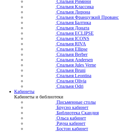
Спальня Римини
Спальня Классика
Спальня Лирона
Спальня Французкий Прованс
Спальня Балтика
Спальня Доната
Спальня ECLIPSE
Спальня ICONS
Спальня RIVA
Спальня Ellipse
Спальня Berber
Спальня Andersen
Спальня Jules Verne
Спальня Bruni
Спальня Leontina
Спальня Olivia
Спальня Odri
Кабинеты
Кабинеты и библиотеки
Письменные столы
Брусно кабинет
Библиотека Скандия
Ольса кабинет
Рауна кабинет
Бостон кабинет