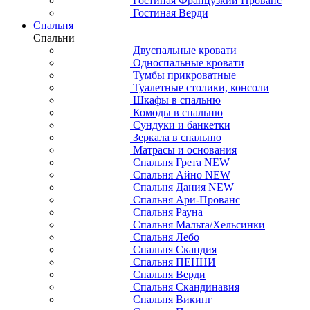
Гостиная Французкий Прованс
Гостиная Верди
Спальня
Спальни
Двуспальные кровати
Односпальные кровати
Тумбы прикроватные
Туалетные столики, консоли
Шкафы в спальню
Комоды в спальню
Сундуки и банкетки
Зеркала в спальню
Матрасы и основания
Спальня Грета NEW
Спальня Айно NEW
Спальня Дания NEW
Спальня Ари-Прованс
Спальня Рауна
Спальня Мальта/Хельсинки
Спальня Лебо
Спальня Скандия
Спальня ПЕННИ
Спальня Верди
Спальня Скандинавия
Спальня Викинг