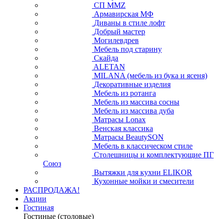
СП ММZ
Армавирская МФ
Диваны в стиле лофт
Добрый мастер
Могилевдрев
Мебель под старину
Скайда
ALETAN
MILANA (мебель из бука и ясеня)
Декоративные изделия
Мебель из ротанга
Мебель из массива сосны
Мебель из массива дуба
Матрасы Lonax
Венская классика
Матрасы BeautySON
Мебель в классическом стиле
Столешницы и комплектующие ПГ
Союз
Вытяжки для кухни ELIKOR
Кухонные мойки и смесители
РАСПРОДАЖА!
Акции
Гостиная
Гостиные (столовые)