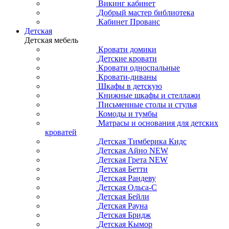
Викинг кабинет
Добрый мастер библиотека
Кабинет Прованс
Детская
Детская мебель
Кровати домики
Детские кровати
Кровати односпальные
Кровати-диваны
Шкафы в детскую
Книжные шкафы и стеллажи
Письменные столы и стулья
Комоды и тумбы
Матрасы и основания для детских
кроватей
Детская Тимберика Кидс
Детская Айно NEW
Детская Грета NEW
Детская Бетти
Детская Рандеву
Детская Ольса-С
Детская Бейли
Детская Рауна
Детская Бридж
Детская Кымор