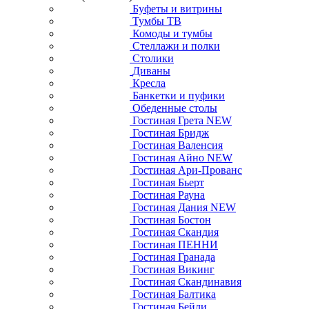
Буфеты и витрины
Тумбы ТВ
Комоды и тумбы
Стеллажи и полки
Столики
Диваны
Кресла
Банкетки и пуфики
Обеденные столы
Гостиная Грета NEW
Гостиная Бридж
Гостиная Валенсия
Гостиная Айно NEW
Гостиная Ари-Прованс
Гостиная Бьерт
Гостиная Рауна
Гостиная Дания NEW
Гостиная Бостон
Гостиная Скандия
Гостиная ПЕННИ
Гостиная Гранада
Гостиная Викинг
Гостиная Скандинавия
Гостиная Балтика
Гостиная Бейли