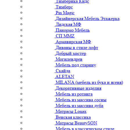
Тимберика Кидс
Тимберс
Pin Magic
Дизайнерская Мебель Этажерка
Лидская МФ
Панормо Мебель
СП ММZ
Армавирская МФ
Диваны в стиле лофт
Добрый мастер
Могилевдрев
Мебель под старину
Скайда
ALETAN
MILANA (мебель из бука и ясеня)
Декоративные изделия
Мебель из ротанга
Мебель из массива сосны
Мебель из массива дуба
Матрасы Lonax
Венская классика
Матрасы BeautySON
Мебель в классическом стиле