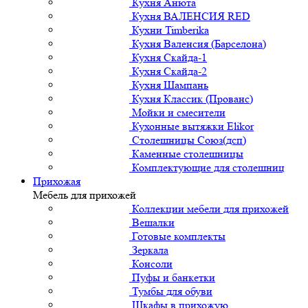
Кухня Анюта
Кухня ВАЛЕНСИЯ RED
Кухни Timberika
Кухня Валенсия (Барселона)
Кухня Скайда-1
Кухня Скайда-2
Кухня Шампань
Кухня Классик (Прованс)
Мойки и смесители
Кухонные вытяжки Elikor
Столешницы Союз(дсп)
Каменные столешницы
Комплектующие для столешниц
Прихожая
Мебель для прихожей
Коллекции мебели для прихожей
Вешалки
Готовые комплекты
Зеркала
Консоли
Пуфы и банкетки
Тумбы для обуви
Шкафы в прихожую