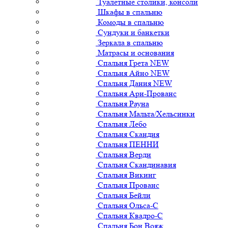
Туалетные столики, консоли
Шкафы в спальню
Комоды в спальню
Сундуки и банкетки
Зеркала в спальню
Матрасы и основания
Спальня Грета NEW
Спальня Айно NEW
Спальня Дания NEW
Спальня Ари-Прованс
Спальня Рауна
Спальня Мальта/Хельсинки
Спальня Лебо
Спальня Скандия
Спальня ПЕННИ
Спальня Верди
Спальня Скандинавия
Спальня Викинг
Спальня Прованс
Спальня Бейли
Спальня Ольса-С
Спальня Квадро-С
Спальня Бон Вояж