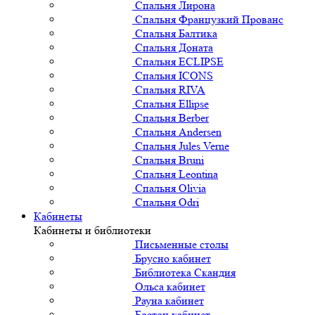
Спальня Лирона
Спальня Французкий Прованс
Спальня Балтика
Спальня Доната
Спальня ECLIPSE
Спальня ICONS
Спальня RIVA
Спальня Ellipse
Спальня Berber
Спальня Andersen
Спальня Jules Verne
Спальня Bruni
Спальня Leontina
Спальня Olivia
Спальня Odri
Кабинеты
Кабинеты и библиотеки
Письменные столы
Брусно кабинет
Библиотека Скандия
Ольса кабинет
Рауна кабинет
Бостон кабинет