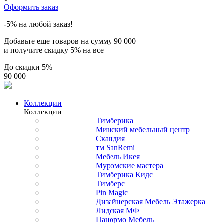
Оформить заказ
-5% на любой заказ!
Добавьте еще товаров на сумму
90 000
и получите скидку
5% на все
До скидки
5%
90 000
Коллекции
Коллекции
Тимберика
Минский мебельный центр
Скандия
тм SanRemi
Мебель Икея
Муромские мастера
Тимберика Кидс
Тимберс
Pin Magic
Дизайнерская Мебель Этажерка
Лидская МФ
Панормо Мебель