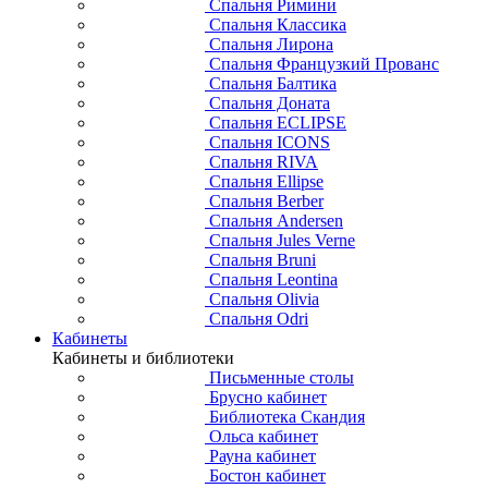
Спальня Римини
Спальня Классика
Спальня Лирона
Спальня Французкий Прованс
Спальня Балтика
Спальня Доната
Спальня ECLIPSE
Спальня ICONS
Спальня RIVA
Спальня Ellipse
Спальня Berber
Спальня Andersen
Спальня Jules Verne
Спальня Bruni
Спальня Leontina
Спальня Olivia
Спальня Odri
Кабинеты
Кабинеты и библиотеки
Письменные столы
Брусно кабинет
Библиотека Скандия
Ольса кабинет
Рауна кабинет
Бостон кабинет