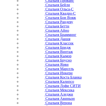
Спальня Прованс
Спальня Бейли
Спальня Ольса-С
Спальня Квадро-С
Спальня Бон Вояж
Спальня Рандеву
Спальня Бетти
Спальня Айно
Спальня Брамминг
Спальня Дания
Спальня Классик
Спальня Бридж
Спальня Винтаж
Спальня Кымор
Спальня Брусно
Спальня Ярви
Спальня Марсель
Спальня Инкери
Спальня Коста Бланка
Спальня Калипсо
Спальня Лофи СИТИ
Спальня Мексика
Спальня Аледжи
Спальня Авиньон
Спальня Верона