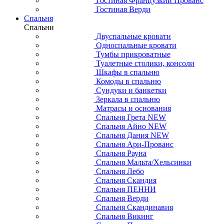
Гостиная Французкий Прованс
Гостиная Верди
Спальня
Спальни
Двуспальные кровати
Односпальные кровати
Тумбы прикроватные
Туалетные столики, консоли
Шкафы в спальню
Комоды в спальню
Сундуки и банкетки
Зеркала в спальню
Матрасы и основания
Спальня Грета NEW
Спальня Айно NEW
Спальня Дания NEW
Спальня Ари-Прованс
Спальня Рауна
Спальня Мальта/Хельсинки
Спальня Лебо
Спальня Скандия
Спальня ПЕННИ
Спальня Верди
Спальня Скандинавия
Спальня Викинг