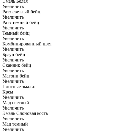
Эмаль Белая
Увеличить
Ратэ светлый бейц
Увеличить
Ратэ темный бейц
Увеличить
Темный бейц
Увеличить
Комбинированный цвет
Увеличить
Браун бейц
Увеличить
Скандик бейц
Увеличить
Магони бейц
Увеличить
Плотные эмали:
Крем
Увеличить
Мад светлый
Увеличить
Эмаль Слоновая кость
Увеличить
Мад темный
Увеличить