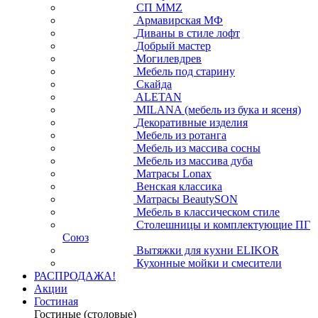
СП ММZ
Армавирская МФ
Диваны в стиле лофт
Добрый мастер
Могилевдрев
Мебель под старину
Скайда
ALETAN
MILANA (мебель из бука и ясеня)
Декоративные изделия
Мебель из ротанга
Мебель из массива сосны
Мебель из массива дуба
Матрасы Lonax
Венская классика
Матрасы BeautySON
Мебель в классическом стиле
Столешницы и комплектующие ПГ
Союз
Вытяжки для кухни ELIKOR
Кухонные мойки и смесители
РАСПРОДАЖА!
Акции
Гостиная
Гостиные (столовые)