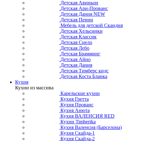
Детская Авиньон
Детская Ари-Прованс
Детская Дания NEW
Детская Пенни
Мебель для детской Скандия
Детская Хельсинки
Детская Классик
Детская Сиело
Детская Лебо
Детская Брамминг
Детская Айно
Детская Дания
Детская Тимберс кидс
Детская Коста Бланка
Кухня
Кухни из массива
Карельские кухни
Кухня Гретта
Кухня Прованс
Кухня Анюта
Кухня ВАЛЕНСИЯ RED
Кухни Timberika
Кухня Валенсия (Барселона)
Кухня Скайда-1
Кухня Скайда-2