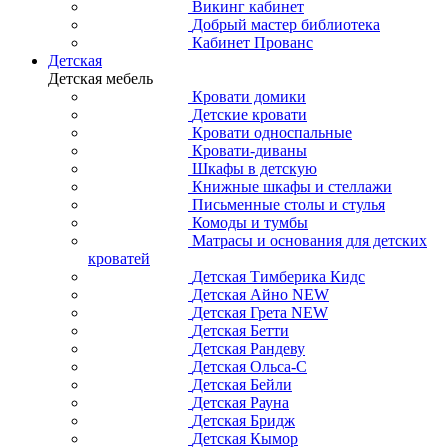
Викинг кабинет
Добрый мастер библиотека
Кабинет Прованс
Детская
Детская мебель
Кровати домики
Детские кровати
Кровати односпальные
Кровати-диваны
Шкафы в детскую
Книжные шкафы и стеллажи
Письменные столы и стулья
Комоды и тумбы
Матрасы и основания для детских
кроватей
Детская Тимберика Кидс
Детская Айно NEW
Детская Грета NEW
Детская Бетти
Детская Рандеву
Детская Ольса-С
Детская Бейли
Детская Рауна
Детская Бридж
Детская Кымор