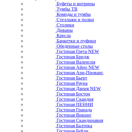
Буфеты и витрины
Тумбы ТВ
Комоды и тумбы
Стеллажи и полки
Столики
Диваны
Кресла
Банкетки и пуфики
Обеденные столы
Гостиная Грета NEW
Гостиная Бридж
Гостиная Валенсия
Гостиная Айно NEW
Гостиная Ари-Прованс
Гостиная Бьерт
Гостиная Рауна
Гостиная Дания NEW
Гостиная Бостон
Гостиная Скандия
Гостиная ПЕННИ
Гостиная Гранада
Гостиная Викинг
Гостиная Скандинавия
Гостиная Балтика
Гостиная Бейли