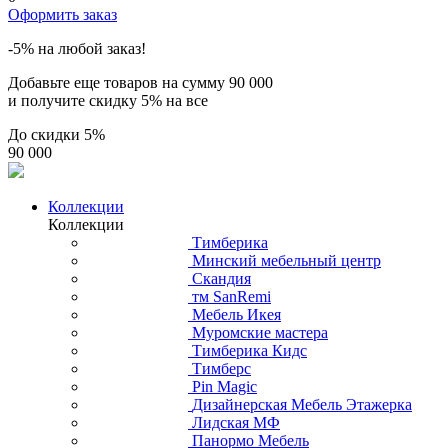
Оформить заказ
-5% на любой заказ!
Добавьте еще товаров на сумму
90 000
и получите скидку
5% на все
До скидки
5%
90 000
Коллекции
Коллекции
Тимберика
Минский мебельный центр
Скандия
тм SanRemi
Мебель Икея
Муромские мастера
Тимберика Кидс
Тимберс
Pin Magic
Дизайнерская Мебель Этажерка
Лидская МФ
Панормо Мебель