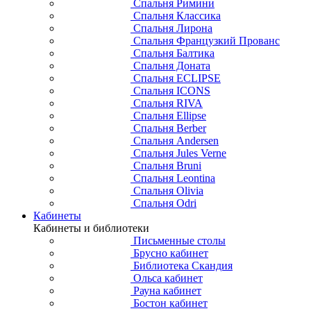
Спальня Римини
Спальня Классика
Спальня Лирона
Спальня Французкий Прованс
Спальня Балтика
Спальня Доната
Спальня ECLIPSE
Спальня ICONS
Спальня RIVA
Спальня Ellipse
Спальня Berber
Спальня Andersen
Спальня Jules Verne
Спальня Bruni
Спальня Leontina
Спальня Olivia
Спальня Odri
Кабинеты
Кабинеты и библиотеки
Письменные столы
Брусно кабинет
Библиотека Скандия
Ольса кабинет
Рауна кабинет
Бостон кабинет