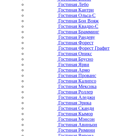
Гостиная Лебо
Гостиная Кантри
Гостиная Ольса-С
Гостиная Бон Вояж
Гостиная Квадро-С
Гостиная Брамминг
Гостиная Рандеву
Гостиная Форест
Гостиная Форест Графит
Гостиная Оникс
Гостиная Брусно
Гостиная Ярви
Гостиная Армо
Гостиная Прованс
Гостиная Калипсо
Гостиная Мексика
Гостиная Роллер
Гостиная Аледжи
Гостиная Эрика
Гостиная Сканди
Гостиная Кымор
Гостиная Мэнсон
Гостиная Авиньон
Гостиная Римини
Гостиная Верона