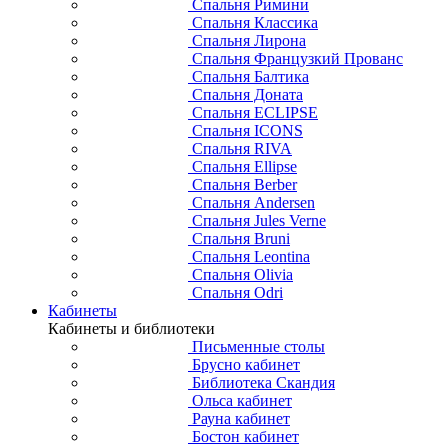
Спальня Римини
Спальня Классика
Спальня Лирона
Спальня Французкий Прованс
Спальня Балтика
Спальня Доната
Спальня ECLIPSE
Спальня ICONS
Спальня RIVA
Спальня Ellipse
Спальня Berber
Спальня Andersen
Спальня Jules Verne
Спальня Bruni
Спальня Leontina
Спальня Olivia
Спальня Odri
Кабинеты
Кабинеты и библиотеки
Письменные столы
Брусно кабинет
Библиотека Скандия
Ольса кабинет
Рауна кабинет
Бостон кабинет