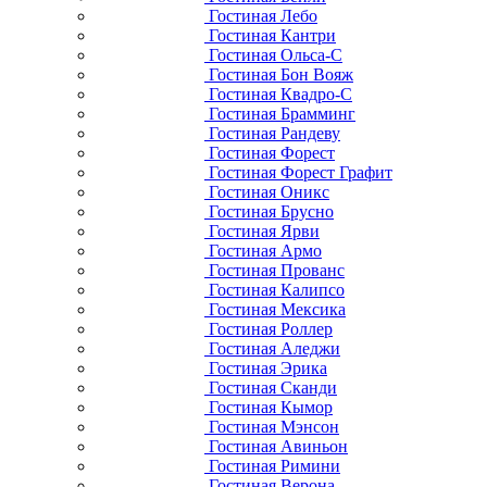
Гостиная Лебо
Гостиная Кантри
Гостиная Ольса-С
Гостиная Бон Вояж
Гостиная Квадро-С
Гостиная Брамминг
Гостиная Рандеву
Гостиная Форест
Гостиная Форест Графит
Гостиная Оникс
Гостиная Брусно
Гостиная Ярви
Гостиная Армо
Гостиная Прованс
Гостиная Калипсо
Гостиная Мексика
Гостиная Роллер
Гостиная Аледжи
Гостиная Эрика
Гостиная Сканди
Гостиная Кымор
Гостиная Мэнсон
Гостиная Авиньон
Гостиная Римини
Гостиная Верона