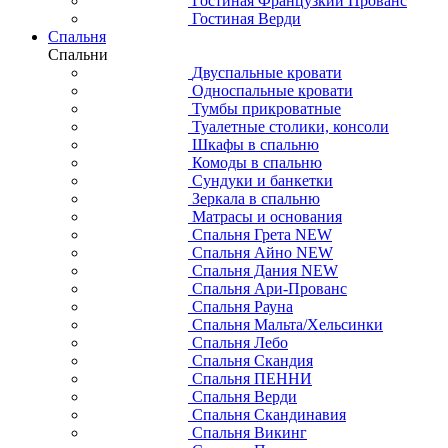
Гостиная Французкий Прованс
Гостиная Верди
Спальня
Спальни
Двуспальные кровати
Односпальные кровати
Тумбы прикроватные
Туалетные столики, консоли
Шкафы в спальню
Комоды в спальню
Сундуки и банкетки
Зеркала в спальню
Матрасы и основания
Спальня Грета NEW
Спальня Айно NEW
Спальня Дания NEW
Спальня Ари-Прованс
Спальня Рауна
Спальня Мальта/Хельсинки
Спальня Лебо
Спальня Скандия
Спальня ПЕННИ
Спальня Верди
Спальня Скандинавия
Спальня Викинг