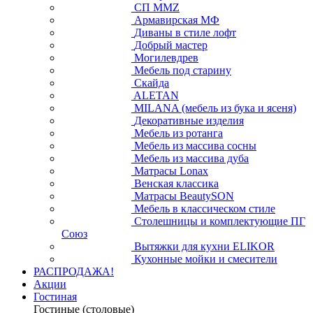
СП ММZ
Армавирская МФ
Диваны в стиле лофт
Добрый мастер
Могилевдрев
Мебель под старину
Скайда
ALETAN
MILANA (мебель из бука и ясеня)
Декоративные изделия
Мебель из ротанга
Мебель из массива сосны
Мебель из массива дуба
Матрасы Lonax
Венская классика
Матрасы BeautySON
Мебель в классическом стиле
Столешницы и комплектующие ПГ
Союз
Вытяжки для кухни ELIKOR
Кухонные мойки и смесители
РАСПРОДАЖА!
Акции
Гостиная
Гостиные (столовые)