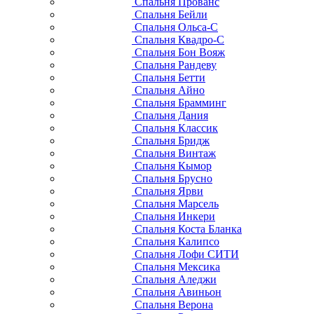
Спальня Прованс
Спальня Бейли
Спальня Ольса-С
Спальня Квадро-С
Спальня Бон Вояж
Спальня Рандеву
Спальня Бетти
Спальня Айно
Спальня Брамминг
Спальня Дания
Спальня Классик
Спальня Бридж
Спальня Винтаж
Спальня Кымор
Спальня Брусно
Спальня Ярви
Спальня Марсель
Спальня Инкери
Спальня Коста Бланка
Спальня Калипсо
Спальня Лофи СИТИ
Спальня Мексика
Спальня Аледжи
Спальня Авиньон
Спальня Верона