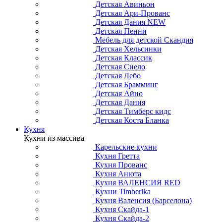
Детская Авиньон
Детская Ари-Прованс
Детская Дания NEW
Детская Пенни
Мебель для детской Скандия
Детская Хельсинки
Детская Классик
Детская Сиело
Детская Лебо
Детская Брамминг
Детская Айно
Детская Дания
Детская Тимберс кидс
Детская Коста Бланка
Кухня
Кухни из массива
Карельские кухни
Кухня Гретта
Кухня Прованс
Кухня Анюта
Кухня ВАЛЕНСИЯ RED
Кухни Timberika
Кухня Валенсия (Барселона)
Кухня Скайда-1
Кухня Скайда-2