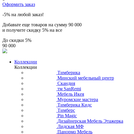
Оформить заказ
-5% на любой заказ!
Добавьте еще товаров на сумму
90 000
и получите скидку
5% на все
До скидки
5%
90 000
Коллекции
Коллекции
Тимберика
Минский мебельный центр
Скандия
тм SanRemi
Мебель Икея
Муромские мастера
Тимберика Кидс
Тимберс
Pin Magic
Дизайнерская Мебель Этажерка
Лидская МФ
Панормо Мебель