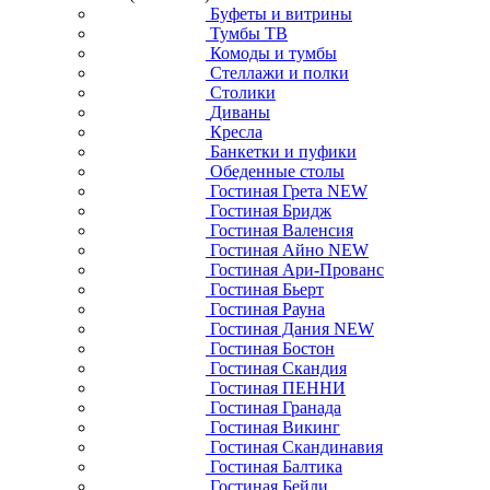
Буфеты и витрины
Тумбы ТВ
Комоды и тумбы
Стеллажи и полки
Столики
Диваны
Кресла
Банкетки и пуфики
Обеденные столы
Гостиная Грета NEW
Гостиная Бридж
Гостиная Валенсия
Гостиная Айно NEW
Гостиная Ари-Прованс
Гостиная Бьерт
Гостиная Рауна
Гостиная Дания NEW
Гостиная Бостон
Гостиная Скандия
Гостиная ПЕННИ
Гостиная Гранада
Гостиная Викинг
Гостиная Скандинавия
Гостиная Балтика
Гостиная Бейли