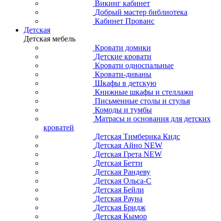
Викинг кабинет
Добрый мастер библиотека
Кабинет Прованс
Детская
Детская мебель
Кровати домики
Детские кровати
Кровати односпальные
Кровати-диваны
Шкафы в детскую
Книжные шкафы и стеллажи
Письменные столы и стулья
Комоды и тумбы
Матрасы и основания для детских
кроватей
Детская Тимберика Кидс
Детская Айно NEW
Детская Грета NEW
Детская Бетти
Детская Рандеву
Детская Ольса-С
Детская Бейли
Детская Рауна
Детская Бридж
Детская Кымор