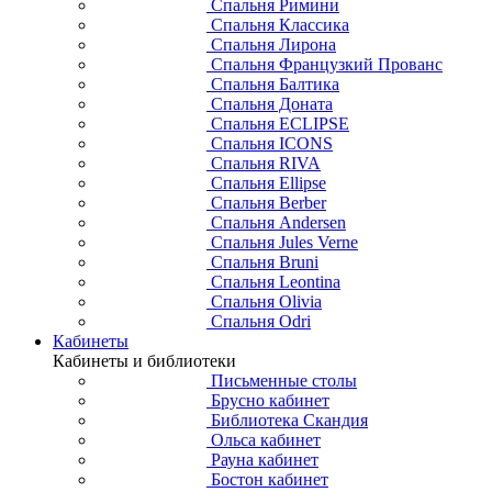
Спальня Римини
Спальня Классика
Спальня Лирона
Спальня Французкий Прованс
Спальня Балтика
Спальня Доната
Спальня ECLIPSE
Спальня ICONS
Спальня RIVA
Спальня Ellipse
Спальня Berber
Спальня Andersen
Спальня Jules Verne
Спальня Bruni
Спальня Leontina
Спальня Olivia
Спальня Odri
Кабинеты
Кабинеты и библиотеки
Письменные столы
Брусно кабинет
Библиотека Скандия
Ольса кабинет
Рауна кабинет
Бостон кабинет