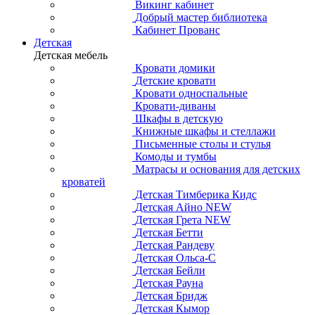
Викинг кабинет
Добрый мастер библиотека
Кабинет Прованс
Детская
Детская мебель
Кровати домики
Детские кровати
Кровати односпальные
Кровати-диваны
Шкафы в детскую
Книжные шкафы и стеллажи
Письменные столы и стулья
Комоды и тумбы
Матрасы и основания для детских
кроватей
Детская Тимберика Кидс
Детская Айно NEW
Детская Грета NEW
Детская Бетти
Детская Рандеву
Детская Ольса-С
Детская Бейли
Детская Рауна
Детская Бридж
Детская Кымор