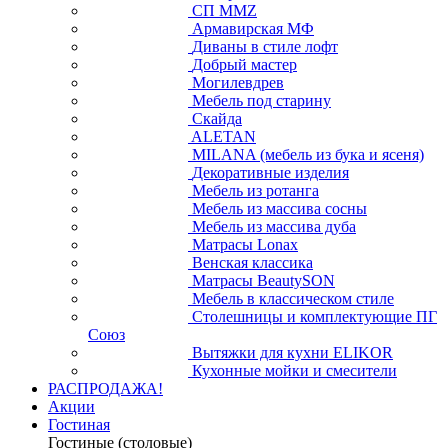
СП ММZ
Армавирская МФ
Диваны в стиле лофт
Добрый мастер
Могилевдрев
Мебель под старину
Скайда
ALETAN
MILANA (мебель из бука и ясеня)
Декоративные изделия
Мебель из ротанга
Мебель из массива сосны
Мебель из массива дуба
Матрасы Lonax
Венская классика
Матрасы BeautySON
Мебель в классическом стиле
Столешницы и комплектующие ПГ
Союз
Вытяжки для кухни ELIKOR
Кухонные мойки и смесители
РАСПРОДАЖА!
Акции
Гостиная
Гостиные (столовые)