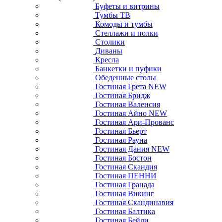
Буфеты и витрины
Тумбы ТВ
Комоды и тумбы
Стеллажи и полки
Столики
Диваны
Кресла
Банкетки и пуфики
Обеденные столы
Гостиная Грета NEW
Гостиная Бридж
Гостиная Валенсия
Гостиная Айно NEW
Гостиная Ари-Прованс
Гостиная Бьерт
Гостиная Рауна
Гостиная Дания NEW
Гостиная Бостон
Гостиная Скандия
Гостиная ПЕННИ
Гостиная Гранада
Гостиная Викинг
Гостиная Скандинавия
Гостиная Балтика
Гостиная Бейли