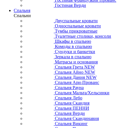
Гостиная Французкий Прованс
Гостиная Верди
Спальня
Спальни
Двуспальные кровати
Односпальные кровати
Тумбы прикроватные
Туалетные столики, консоли
Шкафы в спальню
Комоды в спальню
Сундуки и банкетки
Зеркала в спальню
Матрасы и основания
Спальня Грета NEW
Спальня Айно NEW
Спальня Дания NEW
Спальня Ари-Прованс
Спальня Рауна
Спальня Мальта/Хельсинки
Спальня Лебо
Спальня Скандия
Спальня ПЕННИ
Спальня Верди
Спальня Скандинавия
Спальня Викинг