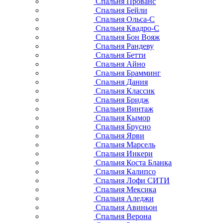
Спальня Прованс
Спальня Бейли
Спальня Ольса-С
Спальня Квадро-С
Спальня Бон Вояж
Спальня Рандеву
Спальня Бетти
Спальня Айно
Спальня Брамминг
Спальня Дания
Спальня Классик
Спальня Бридж
Спальня Винтаж
Спальня Кымор
Спальня Брусно
Спальня Ярви
Спальня Марсель
Спальня Инкери
Спальня Коста Бланка
Спальня Калипсо
Спальня Лофи СИТИ
Спальня Мексика
Спальня Аледжи
Спальня Авиньон
Спальня Верона