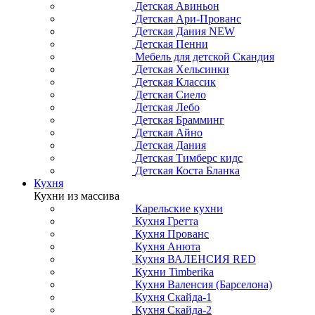
Детская Авиньон
Детская Ари-Прованс
Детская Дания NEW
Детская Пенни
Мебель для детской Скандия
Детская Хельсинки
Детская Классик
Детская Сиело
Детская Лебо
Детская Брамминг
Детская Айно
Детская Дания
Детская Тимберс кидс
Детская Коста Бланка
Кухня
Кухни из массива
Карельские кухни
Кухня Гретта
Кухня Прованс
Кухня Анюта
Кухня ВАЛЕНСИЯ RED
Кухни Timberika
Кухня Валенсия (Барселона)
Кухня Скайда-1
Кухня Скайда-2