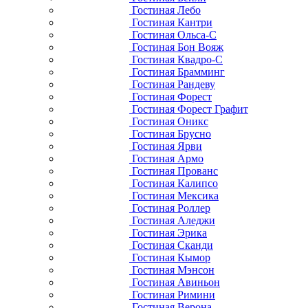
Гостиная Лебо
Гостиная Кантри
Гостиная Ольса-С
Гостиная Бон Вояж
Гостиная Квадро-С
Гостиная Брамминг
Гостиная Рандеву
Гостиная Форест
Гостиная Форест Графит
Гостиная Оникс
Гостиная Брусно
Гостиная Ярви
Гостиная Армо
Гостиная Прованс
Гостиная Калипсо
Гостиная Мексика
Гостиная Роллер
Гостиная Аледжи
Гостиная Эрика
Гостиная Сканди
Гостиная Кымор
Гостиная Мэнсон
Гостиная Авиньон
Гостиная Римини
Гостиная Верона