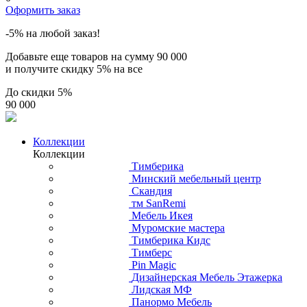
Оформить заказ
-5% на любой заказ!
Добавьте еще товаров на сумму
90 000
и получите скидку
5% на все
До скидки
5%
90 000
Коллекции
Коллекции
Тимберика
Минский мебельный центр
Скандия
тм SanRemi
Мебель Икея
Муромские мастера
Тимберика Кидс
Тимберс
Pin Magic
Дизайнерская Мебель Этажерка
Лидская МФ
Панормо Мебель