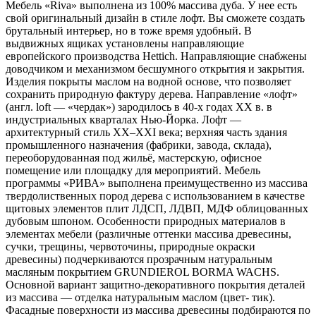
Мебель «Riva» выполнена из 100% массива дуба. У нее есть
свой оригинальный дизайн в стиле лофт. Вы сможете создать
брутальный интерьер, но в тоже время удобный. В
выдвижных ящиках установлены направляющие
европейского производства Hettich. Направляющие снабжены
доводчиком и механизмом бесшумного открытия и закрытия.
Изделия покрыты маслом на водной основе, что позволяет
сохранить природную фактуру дерева. Направление «лофт»
(англ. loft — «чердак») зародилось в 40-х годах XX в. в
индустриальных кварталах Нью-Йорка. Лофт —
архитектурный стиль XX–XXI века; верхняя часть здания
промышленного назначения (фабрики, завода, склада),
переоборудованная под жильё, мастерскую, офисное
помещение или площадку для мероприятий. Мебель
программы «РИВА» выполнена преимущественно из массива
твердолиственных пород дерева с использованием в качестве
щитовых элементов плит ЛДСП, ЛДВП, МДФ облицованных
дубовым шпоном. Особенности природных материалов в
элементах мебели (различные оттенки массива древесины,
сучки, трещины, червоточины, природные окраски
древесины) подчеркиваются прозрачным натуральным
масляным покрытием GRUNDIEROL BORMA WACHS.
Основной вариант защитно-декоративного покрытия деталей
из массива — отделка натуральным маслом (цвет- тик).
Фасадные поверхности из массива древесины подбираются по