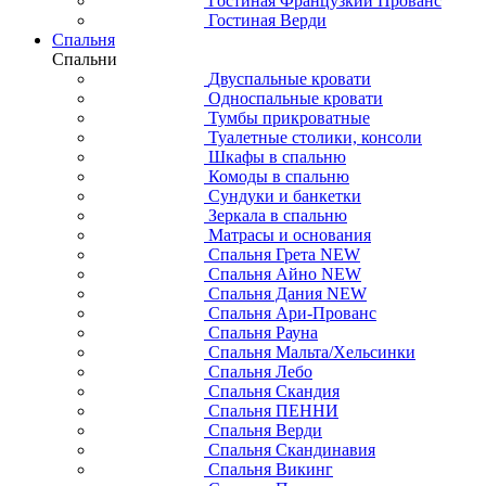
Гостиная Французкий Прованс
Гостиная Верди
Спальня
Спальни
Двуспальные кровати
Односпальные кровати
Тумбы прикроватные
Туалетные столики, консоли
Шкафы в спальню
Комоды в спальню
Сундуки и банкетки
Зеркала в спальню
Матрасы и основания
Спальня Грета NEW
Спальня Айно NEW
Спальня Дания NEW
Спальня Ари-Прованс
Спальня Рауна
Спальня Мальта/Хельсинки
Спальня Лебо
Спальня Скандия
Спальня ПЕННИ
Спальня Верди
Спальня Скандинавия
Спальня Викинг