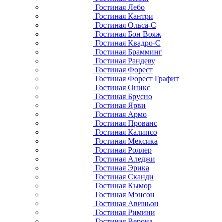
Гостиная Лебо
Гостиная Кантри
Гостиная Ольса-С
Гостиная Бон Вояж
Гостиная Квадро-С
Гостиная Брамминг
Гостиная Рандеву
Гостиная Форест
Гостиная Форест Графит
Гостиная Оникс
Гостиная Брусно
Гостиная Ярви
Гостиная Армо
Гостиная Прованс
Гостиная Калипсо
Гостиная Мексика
Гостиная Роллер
Гостиная Аледжи
Гостиная Эрика
Гостиная Сканди
Гостиная Кымор
Гостиная Мэнсон
Гостиная Авиньон
Гостиная Римини
Гостиная Верона