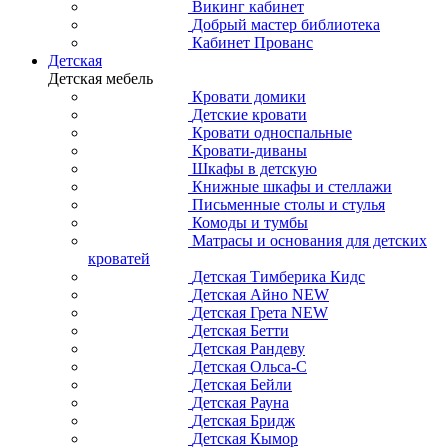
Викинг кабинет
Добрый мастер библиотека
Кабинет Прованс
Детская
Детская мебель
Кровати домики
Детские кровати
Кровати односпальные
Кровати-диваны
Шкафы в детскую
Книжные шкафы и стеллажи
Письменные столы и стулья
Комоды и тумбы
Матрасы и основания для детских
кроватей
Детская Тимберика Кидс
Детская Айно NEW
Детская Грета NEW
Детская Бетти
Детская Рандеву
Детская Ольса-С
Детская Бейли
Детская Рауна
Детская Бридж
Детская Кымор