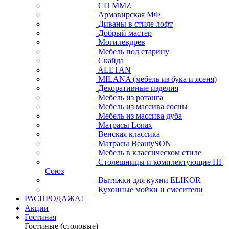
СП ММZ
Армавирская МФ
Диваны в стиле лофт
Добрый мастер
Могилевдрев
Мебель под старину
Скайда
ALETAN
MILANA (мебель из бука и ясеня)
Декоративные изделия
Мебель из ротанга
Мебель из массива сосны
Мебель из массива дуба
Матрасы Lonax
Венская классика
Матрасы BeautySON
Мебель в классическом стиле
Столешницы и комплектующие ПГ
Союз
Вытяжки для кухни ELIKOR
Кухонные мойки и смесители
РАСПРОДАЖА!
Акции
Гостиная
Гостиные (столовые)