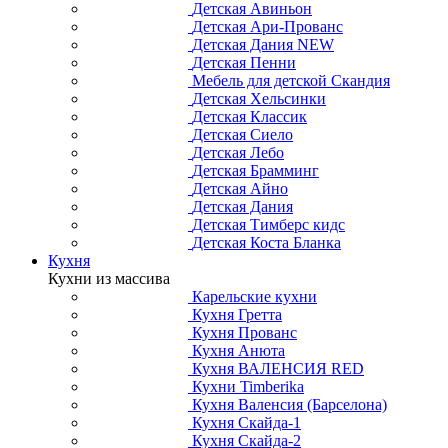
Детская Авиньон
Детская Ари-Прованс
Детская Дания NEW
Детская Пенни
Мебель для детской Скандия
Детская Хельсинки
Детская Классик
Детская Сиело
Детская Лебо
Детская Брамминг
Детская Айно
Детская Дания
Детская Тимберс кидс
Детская Коста Бланка
Кухня
Кухни из массива
Карельские кухни
Кухня Гретта
Кухня Прованс
Кухня Анюта
Кухня ВАЛЕНСИЯ RED
Кухни Timberika
Кухня Валенсия (Барселона)
Кухня Скайда-1
Кухня Скайда-2