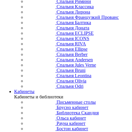
Спальня Римини
Спальня Классика
Спальня Лирона
Спальня Французкий Прованс
Спальня Балтика
Спальня Доната
Спальня ECLIPSE
Спальня ICONS
Спальня RIVA
Спальня Ellipse
Спальня Berber
Спальня Andersen
Спальня Jules Verne
Спальня Bruni
Спальня Leontina
Спальня Olivia
Спальня Odri
Кабинеты
Кабинеты и библиотеки
Письменные столы
Брусно кабинет
Библиотека Скандия
Ольса кабинет
Рауна кабинет
Бостон кабинет