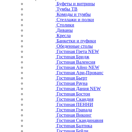
Буфеты и витрины
Тумбы ТВ
Комоды и тумбы
Стеллажи и полки
Столики
Диваны
Кресла
Банкетки и пуфики
Обеденные столы
Гостиная Грета NEW
Гостиная Бридж
Гостиная Валенсия
Гостиная Айно NEW
Гостиная Ари-Прованс
Гостиная Бьерт
Гостиная Рауна
Гостиная Дания NEW
Гостиная Бостон
Гостиная Скандия
Гостиная ПЕННИ
Гостиная Гранада
Гостиная Викинг
Гостиная Скандинавия
Гостиная Балтика
Гостиная Бейли