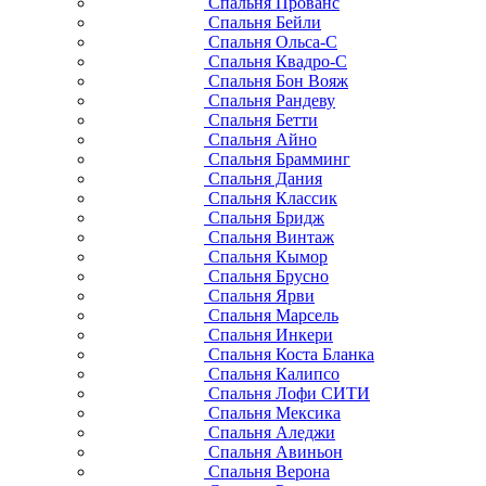
Спальня Прованс
Спальня Бейли
Спальня Ольса-С
Спальня Квадро-С
Спальня Бон Вояж
Спальня Рандеву
Спальня Бетти
Спальня Айно
Спальня Брамминг
Спальня Дания
Спальня Классик
Спальня Бридж
Спальня Винтаж
Спальня Кымор
Спальня Брусно
Спальня Ярви
Спальня Марсель
Спальня Инкери
Спальня Коста Бланка
Спальня Калипсо
Спальня Лофи СИТИ
Спальня Мексика
Спальня Аледжи
Спальня Авиньон
Спальня Верона