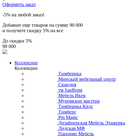
Оформить заказ
-5% на любой заказ!
Добавьте еще товаров на сумму
90 000
и получите скидку
5% на все
До скидки
5%
90 000
Коллекции
Коллекции
Тимберика
Минский мебельный центр
Скандия
тм SanRemi
Мебель Икея
Муромские мастера
Тимберика Кидс
Тимберс
Pin Magic
Дизайнерская Мебель Этажерка
Лидская МФ
Панормо Мебель