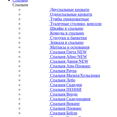
Спальня
Спальни
Двуспальные кровати
Односпальные кровати
Тумбы прикроватные
Туалетные столики, консоли
Шкафы в спальню
Комоды в спальню
Сундуки и банкетки
Зеркала в спальню
Матрасы и основания
Спальня Грета NEW
Спальня Айно NEW
Спальня Дания NEW
Спальня Ари-Прованс
Спальня Рауна
Спальня Мальта/Хельсинки
Спальня Лебо
Спальня Скандия
Спальня ПЕННИ
Спальня Верди
Спальня Скандинавия
Спальня Викинг
Спальня Прованс
Спальня Бейли