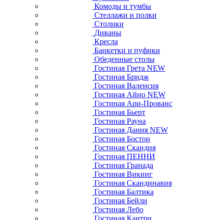
Комоды и тумбы
Стеллажи и полки
Столики
Диваны
Кресла
Банкетки и пуфики
Обеденные столы
Гостиная Грета NEW
Гостиная Бридж
Гостиная Валенсия
Гостиная Айно NEW
Гостиная Ари-Прованс
Гостиная Бьерт
Гостиная Рауна
Гостиная Дания NEW
Гостиная Бостон
Гостиная Скандия
Гостиная ПЕННИ
Гостиная Гранада
Гостиная Викинг
Гостиная Скандинавия
Гостиная Балтика
Гостиная Бейли
Гостиная Лебо
Гостиная Кантри