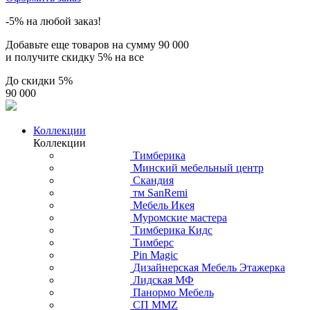
-5% на любой заказ!
Добавьте еще товаров на сумму
90 000
и получите скидку
5% на все
До скидки
5%
90 000
Коллекции
Коллекции
Тимберика
Минский мебельный центр
Скандия
тм SanRemi
Мебель Икея
Муромские мастера
Тимберика Кидс
Тимберс
Pin Magic
Дизайнерская Мебель Этажерка
Лидская МФ
Панормо Мебель
СП ММZ