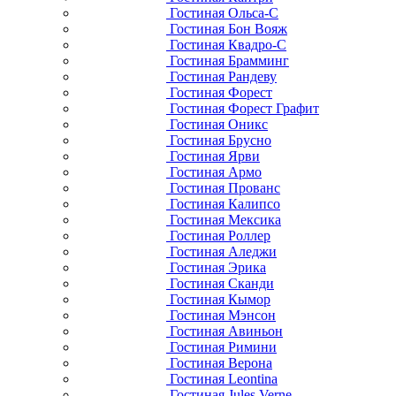
Гостиная Ольса-С
Гостиная Бон Вояж
Гостиная Квадро-С
Гостиная Брамминг
Гостиная Рандеву
Гостиная Форест
Гостиная Форест Графит
Гостиная Оникс
Гостиная Брусно
Гостиная Ярви
Гостиная Армо
Гостиная Прованс
Гостиная Калипсо
Гостиная Мексика
Гостиная Роллер
Гостиная Аледжи
Гостиная Эрика
Гостиная Сканди
Гостиная Кымор
Гостиная Мэнсон
Гостиная Авиньон
Гостиная Римини
Гостиная Верона
Гостиная Leontina
Гостиная Jules Verne