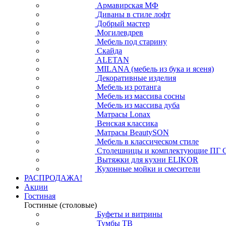
Армавирская МФ
Диваны в стиле лофт
Добрый мастер
Могилевдрев
Мебель под старину
Скайда
ALETAN
MILANA (мебель из бука и ясеня)
Декоративные изделия
Мебель из ротанга
Мебель из массива сосны
Мебель из массива дуба
Матрасы Lonax
Венская классика
Матрасы BeautySON
Мебель в классическом стиле
Столешницы и комплектующие ПГ 
Вытяжки для кухни ELIKOR
Кухонные мойки и смесители
РАСПРОДАЖА!
Акции
Гостиная
Гостиные (столовые)
Буфеты и витрины
Тумбы ТВ