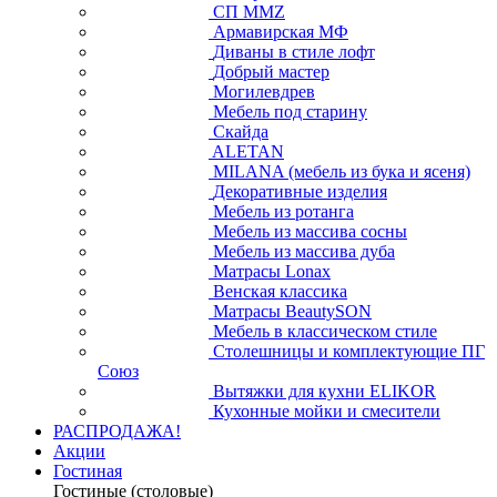
СП ММZ
Армавирская МФ
Диваны в стиле лофт
Добрый мастер
Могилевдрев
Мебель под старину
Скайда
ALETAN
MILANA (мебель из бука и ясеня)
Декоративные изделия
Мебель из ротанга
Мебель из массива сосны
Мебель из массива дуба
Матрасы Lonax
Венская классика
Матрасы BeautySON
Мебель в классическом стиле
Столешницы и комплектующие ПГ
Союз
Вытяжки для кухни ELIKOR
Кухонные мойки и смесители
РАСПРОДАЖА!
Акции
Гостиная
Гостиные (столовые)