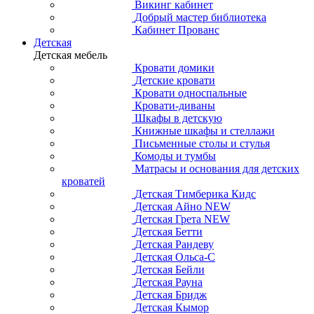
Викинг кабинет
Добрый мастер библиотека
Кабинет Прованс
Детская
Детская мебель
Кровати домики
Детские кровати
Кровати односпальные
Кровати-диваны
Шкафы в детскую
Книжные шкафы и стеллажи
Письменные столы и стулья
Комоды и тумбы
Матрасы и основания для детских
кроватей
Детская Тимберика Кидс
Детская Айно NEW
Детская Грета NEW
Детская Бетти
Детская Рандеву
Детская Ольса-С
Детская Бейли
Детская Рауна
Детская Бридж
Детская Кымор