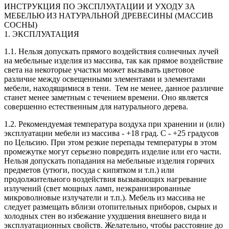
ИНСТРУКЦИЯ ПО ЭКСПЛУАТАЦИИ И УХОДУ ЗА
МЕБЕЛЬЮ ИЗ НАТУРАЛЬНОЙ ДРЕВЕСИНЫ (МАССИВ
СОСНЫ)
1. ЭКСПЛУАТАЦИЯ
1.1. Нельзя допускать прямого воздействия солнечных лучей
на мебельные изделия из массива, так как прямое воздействие
света на некоторые участки может вызывать цветовое
различие между освещенными элементами и элементами
мебели, находящимися в тени. Тем не менее, данное различие
станет менее заметным с течением времени. Оно является
совершенно естественным для натурального дерева.
1.2. Рекомендуемая температура воздуха при хранении и (или)
эксплуатации мебели из массива - +18 град. С - +25 градусов
по Цельсию. При этом резкие перепады температуры в этом
промежутке могут серьезно повредить изделие или его части.
Нельзя допускать попадания на мебельные изделия горячих
предметов (утюги, посуда с кипятком и т.п.) или
продолжительного воздействия вызывающих нагревание
излучений (свет мощных ламп, неэкранизированные
микроволновые излучатели и т.п.). Мебель из массива не
следует размещать вблизи отопительных приборов, сырых и
холодных стен во избежание ухудшения внешнего вида и
эксплуатационных свойств. Желательно, чтобы расстояние до