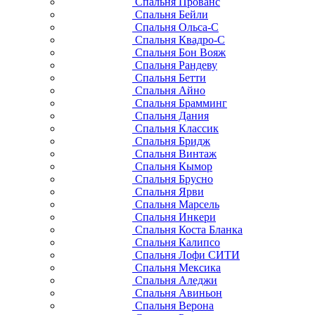
Спальня Прованс
Спальня Бейли
Спальня Ольса-С
Спальня Квадро-С
Спальня Бон Вояж
Спальня Рандеву
Спальня Бетти
Спальня Айно
Спальня Брамминг
Спальня Дания
Спальня Классик
Спальня Бридж
Спальня Винтаж
Спальня Кымор
Спальня Брусно
Спальня Ярви
Спальня Марсель
Спальня Инкери
Спальня Коста Бланка
Спальня Калипсо
Спальня Лофи СИТИ
Спальня Мексика
Спальня Аледжи
Спальня Авиньон
Спальня Верона