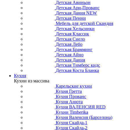
Детская Авиньон
Детская Ари-Прованс
Детская Дания NEW
Детская Пенни
Мебель для детской Скандия
Детская Хельсинки
Детская Классик
Детская Сиело
Детская Лебо
Детская Брамминг
Детская Айно
Детская Дания
Детская Тимберс кидс
Детская Коста Бланка
Кухня
Кухни из массива
Карельские кухни
Кухня Гретта
Кухня Прованс
Кухня Анюта
Кухня ВАЛЕНСИЯ RED
Кухни Timberika
Кухня Валенсия (Барселона)
Кухня Скайда-1
Кухня Скайда-2