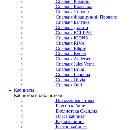
Спальня Римини
Спальня Классика
Спальня Лирона
Спальня Французкий Прованс
Спальня Балтика
Спальня Доната
Спальня ECLIPSE
Спальня ICONS
Спальня RIVA
Спальня Ellipse
Спальня Berber
Спальня Andersen
Спальня Jules Verne
Спальня Bruni
Спальня Leontina
Спальня Olivia
Спальня Odri
Кабинеты
Кабинеты и библиотеки
Письменные столы
Брусно кабинет
Библиотека Скандия
Ольса кабинет
Рауна кабинет
Бостон кабинет