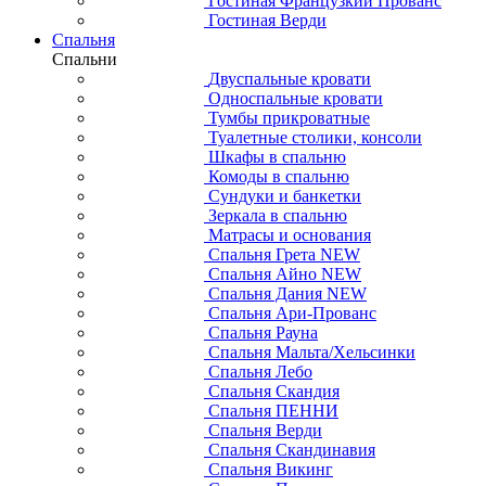
Гостиная Французкий Прованс
Гостиная Верди
Спальня
Спальни
Двуспальные кровати
Односпальные кровати
Тумбы прикроватные
Туалетные столики, консоли
Шкафы в спальню
Комоды в спальню
Сундуки и банкетки
Зеркала в спальню
Матрасы и основания
Спальня Грета NEW
Спальня Айно NEW
Спальня Дания NEW
Спальня Ари-Прованс
Спальня Рауна
Спальня Мальта/Хельсинки
Спальня Лебо
Спальня Скандия
Спальня ПЕННИ
Спальня Верди
Спальня Скандинавия
Спальня Викинг