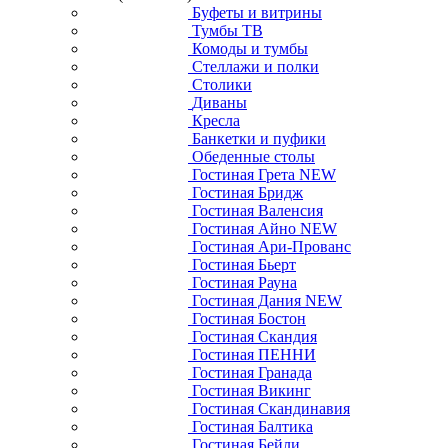
Буфеты и витрины
Тумбы ТВ
Комоды и тумбы
Стеллажи и полки
Столики
Диваны
Кресла
Банкетки и пуфики
Обеденные столы
Гостиная Грета NEW
Гостиная Бридж
Гостиная Валенсия
Гостиная Айно NEW
Гостиная Ари-Прованс
Гостиная Бьерт
Гостиная Рауна
Гостиная Дания NEW
Гостиная Бостон
Гостиная Скандия
Гостиная ПЕННИ
Гостиная Гранада
Гостиная Викинг
Гостиная Скандинавия
Гостиная Балтика
Гостиная Бейли