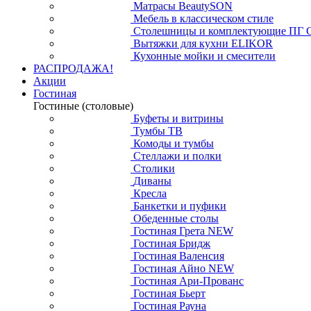
Матрасы BeautySON
Мебель в классическом стиле
Столешницы и комплектующие ПГ 
Вытяжки для кухни ELIKOR
Кухонные мойки и смесители
РАСПРОДАЖА!
Акции
Гостиная
Гостиные (столовые)
Буфеты и витрины
Тумбы ТВ
Комоды и тумбы
Стеллажи и полки
Столики
Диваны
Кресла
Банкетки и пуфики
Обеденные столы
Гостиная Грета NEW
Гостиная Бридж
Гостиная Валенсия
Гостиная Айно NEW
Гостиная Ари-Прованс
Гостиная Бьерт
Гостиная Рауна