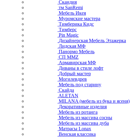
Скандия
тм SanRemi
Мебель Икея
Муромские мастера
Тимберика Кидс
Тимберс
Pin Magic
Дизайнерская Мебель Этажерка
Лидская МФ
Панормо Мебель
СП ММZ
Армавирская МФ
Диваны в стиле лофт
Добрый мастер
Могилевдрев
Мебель под старину
Скайда
ALETAN
MILANA (мебель из бука и ясеня)
Декоративные изделия
Мебель из ротанга
Мебель из массива сосны
Мебель из массива дуба
Матрасы Lonax
Венская классика