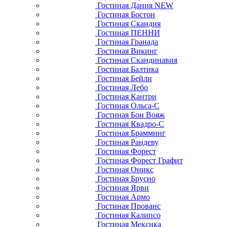
Гостиная Дания NEW
Гостиная Бостон
Гостиная Скандия
Гостиная ПЕННИ
Гостиная Гранада
Гостиная Викинг
Гостиная Скандинавия
Гостиная Балтика
Гостиная Бейли
Гостиная Лебо
Гостиная Кантри
Гостиная Ольса-С
Гостиная Бон Вояж
Гостиная Квадро-С
Гостиная Брамминг
Гостиная Рандеву
Гостиная Форест
Гостиная Форест Графит
Гостиная Оникс
Гостиная Брусно
Гостиная Ярви
Гостиная Армо
Гостиная Прованс
Гостиная Калипсо
Гостиная Мексика