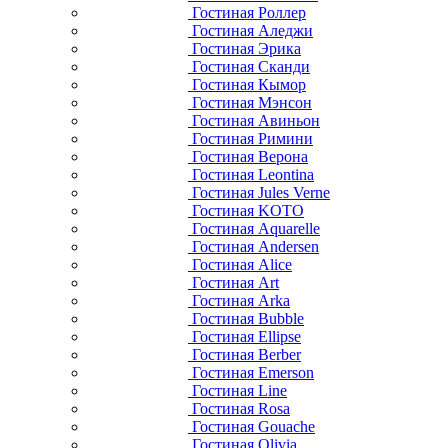
Гостиная Роллер
Гостиная Аледжи
Гостиная Эрика
Гостиная Сканди
Гостиная Кымор
Гостиная Мэнсон
Гостиная Авиньон
Гостиная Римини
Гостиная Верона
Гостиная Leontina
Гостиная Jules Verne
Гостиная KOTO
Гостиная Aquarelle
Гостиная Andersen
Гостиная Alice
Гостиная Art
Гостиная Arka
Гостиная Bubble
Гостиная Ellipse
Гостиная Berber
Гостиная Emerson
Гостиная Line
Гостиная Rosa
Гостиная Gouache
Гостиная Olivia