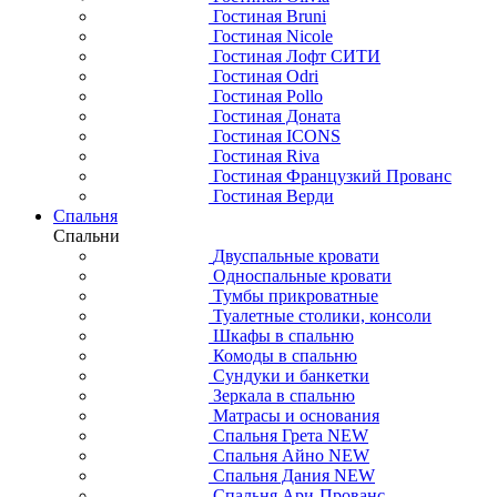
Гостиная Bruni
Гостиная Nicole
Гостиная Лофт СИТИ
Гостиная Odri
Гостиная Pollo
Гостиная Доната
Гостиная ICONS
Гостиная Riva
Гостиная Французкий Прованс
Гостиная Верди
Спальня
Спальни
Двуспальные кровати
Односпальные кровати
Тумбы прикроватные
Туалетные столики, консоли
Шкафы в спальню
Комоды в спальню
Сундуки и банкетки
Зеркала в спальню
Матрасы и основания
Спальня Грета NEW
Спальня Айно NEW
Спальня Дания NEW
Спальня Ари-Прованс