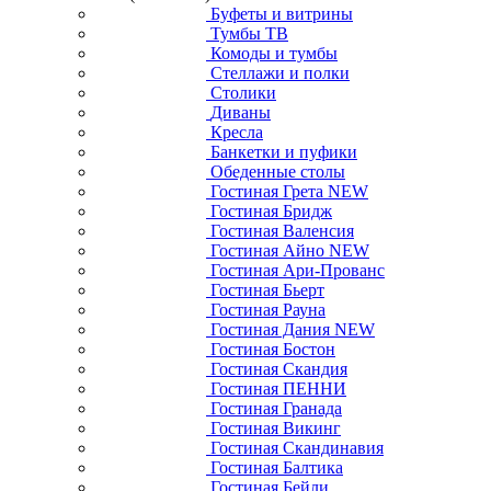
Буфеты и витрины
Тумбы ТВ
Комоды и тумбы
Стеллажи и полки
Столики
Диваны
Кресла
Банкетки и пуфики
Обеденные столы
Гостиная Грета NEW
Гостиная Бридж
Гостиная Валенсия
Гостиная Айно NEW
Гостиная Ари-Прованс
Гостиная Бьерт
Гостиная Рауна
Гостиная Дания NEW
Гостиная Бостон
Гостиная Скандия
Гостиная ПЕННИ
Гостиная Гранада
Гостиная Викинг
Гостиная Скандинавия
Гостиная Балтика
Гостиная Бейли