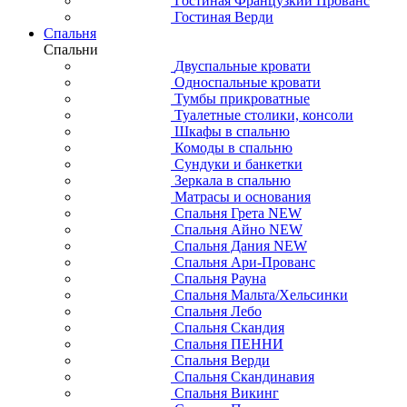
Гостиная Французкий Прованс
Гостиная Верди
Спальня
Спальни
Двуспальные кровати
Односпальные кровати
Тумбы прикроватные
Туалетные столики, консоли
Шкафы в спальню
Комоды в спальню
Сундуки и банкетки
Зеркала в спальню
Матрасы и основания
Спальня Грета NEW
Спальня Айно NEW
Спальня Дания NEW
Спальня Ари-Прованс
Спальня Рауна
Спальня Мальта/Хельсинки
Спальня Лебо
Спальня Скандия
Спальня ПЕННИ
Спальня Верди
Спальня Скандинавия
Спальня Викинг