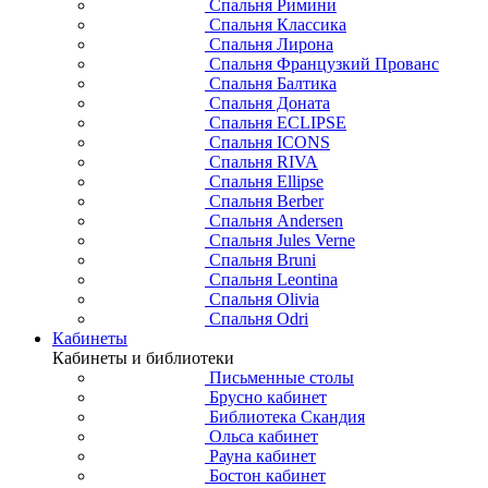
Спальня Римини
Спальня Классика
Спальня Лирона
Спальня Французкий Прованс
Спальня Балтика
Спальня Доната
Спальня ECLIPSE
Спальня ICONS
Спальня RIVA
Спальня Ellipse
Спальня Berber
Спальня Andersen
Спальня Jules Verne
Спальня Bruni
Спальня Leontina
Спальня Olivia
Спальня Odri
Кабинеты
Кабинеты и библиотеки
Письменные столы
Брусно кабинет
Библиотека Скандия
Ольса кабинет
Рауна кабинет
Бостон кабинет