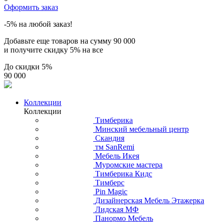
Оформить заказ
-5% на любой заказ!
Добавьте еще товаров на сумму
90 000
и получите скидку
5% на все
До скидки
5%
90 000
Коллекции
Коллекции
Тимберика
Минский мебельный центр
Скандия
тм SanRemi
Мебель Икея
Муромские мастера
Тимберика Кидс
Тимберс
Pin Magic
Дизайнерская Мебель Этажерка
Лидская МФ
Панормо Мебель