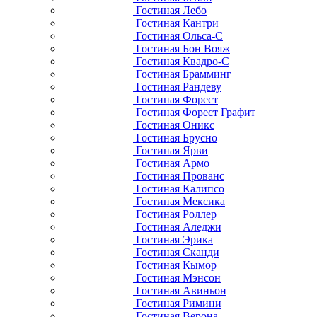
Гостиная Лебо
Гостиная Кантри
Гостиная Ольса-С
Гостиная Бон Вояж
Гостиная Квадро-С
Гостиная Брамминг
Гостиная Рандеву
Гостиная Форест
Гостиная Форест Графит
Гостиная Оникс
Гостиная Брусно
Гостиная Ярви
Гостиная Армо
Гостиная Прованс
Гостиная Калипсо
Гостиная Мексика
Гостиная Роллер
Гостиная Аледжи
Гостиная Эрика
Гостиная Сканди
Гостиная Кымор
Гостиная Мэнсон
Гостиная Авиньон
Гостиная Римини
Гостиная Верона