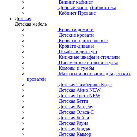
Викинг кабинет
Добрый мастер библиотека
Кабинет Прованс
Детская
Детская мебель
Кровати домики
Детские кровати
Кровати односпальные
Кровати-диваны
Шкафы в детскую
Книжные шкафы и стеллажи
Письменные столы и стулья
Комоды и тумбы
Матрасы и основания для детских
кроватей
Детская Тимберика Кидс
Детская Айно NEW
Детская Грета NEW
Детская Бетти
Детская Рандеву
Детская Ольса-С
Детская Бейли
Детская Рауна
Детская Бридж
Детская Кымор