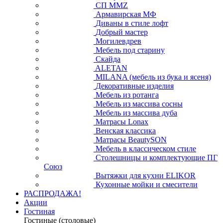
СП ММZ
Армавирская МФ
Диваны в стиле лофт
Добрый мастер
Могилевдрев
Мебель под старину
Скайда
ALETAN
MILANA (мебель из бука и ясеня)
Декоративные изделия
Мебель из ротанга
Мебель из массива сосны
Мебель из массива дуба
Матрасы Lonax
Венская классика
Матрасы BeautySON
Мебель в классическом стиле
Столешницы и комплектующие ПГ
Союз
Вытяжки для кухни ELIKOR
Кухонные мойки и смесители
РАСПРОДАЖА!
Акции
Гостиная
Гостиные (столовые)