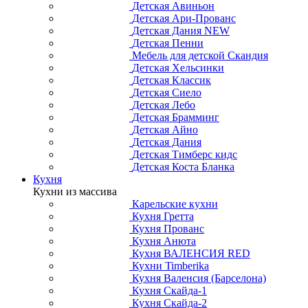
Детская Авиньон
Детская Ари-Прованс
Детская Дания NEW
Детская Пенни
Мебель для детской Скандия
Детская Хельсинки
Детская Классик
Детская Сиело
Детская Лебо
Детская Брамминг
Детская Айно
Детская Дания
Детская Тимберс кидс
Детская Коста Бланка
Кухня
Кухни из массива
Карельские кухни
Кухня Гретта
Кухня Прованс
Кухня Анюта
Кухня ВАЛЕНСИЯ RED
Кухни Timberika
Кухня Валенсия (Барселона)
Кухня Скайда-1
Кухня Скайда-2