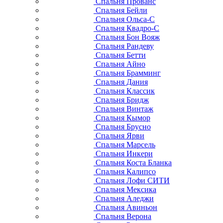
Спальня Прованс
Спальня Бейли
Спальня Ольса-С
Спальня Квадро-С
Спальня Бон Вояж
Спальня Рандеву
Спальня Бетти
Спальня Айно
Спальня Брамминг
Спальня Дания
Спальня Классик
Спальня Бридж
Спальня Винтаж
Спальня Кымор
Спальня Брусно
Спальня Ярви
Спальня Марсель
Спальня Инкери
Спальня Коста Бланка
Спальня Калипсо
Спальня Лофи СИТИ
Спальня Мексика
Спальня Аледжи
Спальня Авиньон
Спальня Верона