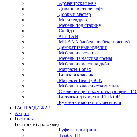
Армавирская МФ
Диваны в стиле лофт
Добрый мастер
Могилевдрев
Мебель под старину
Скайда
ALETAN
MILANA (мебель из бука и ясеня)
Декоративные изделия
Мебель из ротанга
Мебель из массива сосны
Мебель из массива дуба
Матрасы Lonax
Венская классика
Матрасы BeautySON
Мебель в классическом стиле
Столешницы и комплектующие ПГ 
Вытяжки для кухни ELIKOR
Кухонные мойки и смесители
РАСПРОДАЖА!
Акции
Гостиная
Гостиные (столовые)
Буфеты и витрины
Тумбы ТВ