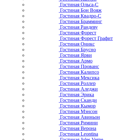
Гостиная Ольса-С
Гостиная Бон Вояж
Гостиная Квадро-С
Гостиная Брамминг
Гостиная Рандеву
Гостиная Форест
Гостиная Форест Графит
Гостиная Оникс
Гостиная Брусно
Гостиная Ярви
Гостиная Армо
Гостиная Прованс
Гостиная Калипсо
Гостиная Мексика
Гостиная Роллер
Гостиная Аледжи
Гостиная Эрика
Гостиная Сканди
Гостиная Кымор
Гостиная Мэнсон
Гостиная Авиньон
Гостиная Римини
Гостиная Верона
Гостиная Leontina
Гостиная Jules Verne