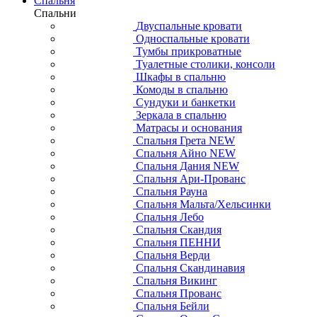
Спальня
Спальни
Двуспальные кровати
Односпальные кровати
Тумбы прикроватные
Туалетные столики, консоли
Шкафы в спальню
Комоды в спальню
Сундуки и банкетки
Зеркала в спальню
Матрасы и основания
Спальня Грета NEW
Спальня Айно NEW
Спальня Дания NEW
Спальня Ари-Прованс
Спальня Рауна
Спальня Мальта/Хельсинки
Спальня Лебо
Спальня Скандия
Спальня ПЕННИ
Спальня Верди
Спальня Скандинавия
Спальня Викинг
Спальня Прованс
Спальня Бейли