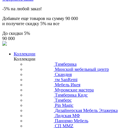
-5% на любой заказ!
Добавьте еще товаров на сумму
90 000
и получите скидку
5% на все
До скидки
5%
90 000
Коллекции
Коллекции
Тимберика
Минский мебельный центр
Скандия
тм SanRemi
Мебель Икея
Муромские мастера
Тимберика Кидс
Тимберс
Pin Magic
Дизайнерская Мебель Этажерка
Лидская МФ
Панормо Мебель
СП ММZ