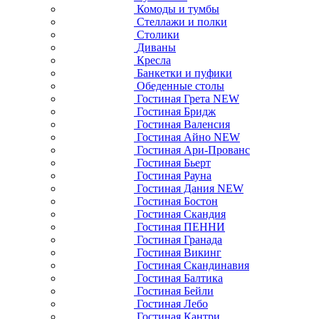
Комоды и тумбы
Стеллажи и полки
Столики
Диваны
Кресла
Банкетки и пуфики
Обеденные столы
Гостиная Грета NEW
Гостиная Бридж
Гостиная Валенсия
Гостиная Айно NEW
Гостиная Ари-Прованс
Гостиная Бьерт
Гостиная Рауна
Гостиная Дания NEW
Гостиная Бостон
Гостиная Скандия
Гостиная ПЕННИ
Гостиная Гранада
Гостиная Викинг
Гостиная Скандинавия
Гостиная Балтика
Гостиная Бейли
Гостиная Лебо
Гостиная Кантри