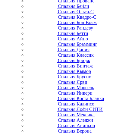
Спальня Прованс
Спальня Бейли
Спальня Ольса-С
Спальня Квадро-С
Спальня Бон Вояж
Спальня Рандеву
Спальня Бетти
Спальня Айно
Спальня Брамминг
Спальня Дания
Спальня Классик
Спальня Бридж
Спальня Винтаж
Спальня Кымор
Спальня Брусно
Спальня Ярви
Спальня Марсель
Спальня Инкери
Спальня Коста Бланка
Спальня Калипсо
Спальня Лофи СИТИ
Спальня Мексика
Спальня Аледжи
Спальня Авиньон
Спальня Верона