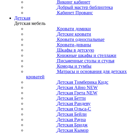
Викинг кабинет
Добрый мастер библиотека
Кабинет Прованс
Детская
Детская мебель
Кровати домики
Детские кровати
Кровати односпальные
Кровати-диваны
Шкафы в детскую
Книжные шкафы и стеллажи
Письменные столы и стулья
Комоды и тумбы
Матрасы и основания для детских
кроватей
Детская Тимберика Кидс
Детская Айно NEW
Детская Грета NEW
Детская Бетти
Детская Рандеву
Детская Ольса-С
Детская Бейли
Детская Рауна
Детская Бридж
Детская Кымор