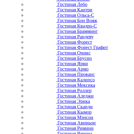
Гостиная Лебо
Гостиная Кантри
Гостиная Ольса-С
Гостиная Бон Вояж
Гостиная Квадро-С
Гостиная Брамминг
Гостиная Рандеву
Гостиная Форест
Гостиная Форест Графит
Гостиная Оникс
Гостиная Брусно
Гостиная Ярви
Гостиная Армо
Гостиная Прованс
Гостиная Калипсо
Гостиная Мексика
Гостиная Роллер
Гостиная Аледжи
Гостиная Эрика
Гостиная Сканди
Гостиная Кымор
Гостиная Мэнсон
Гостиная Авиньон
Гостиная Римини
Гостиная Верона