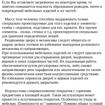
Если Вы оставляете загрязнение на некоторое время, то
заметно повышается опасность образования разводов, пятен и
повреждений мебельных изделий и их частей.
Массу тела человека способны выдерживать только
специально проектируемые для этого изделия и элементы -
тумбы с сидением, подставки для ног, кровати. Все прочие
элементы - полки, стенки и т.д. проектируются специально
для хранения определённых вещей.
Раздвижные двери и механизмы следует оберегать от
ударов, резких толчков во избежание выпадения роликового
механизма из направляющих.
При использовании мебельных изделий не следует прилагать
чрезмерные усилия для открывания дверей, выдвижных
ящиков и иных подвижных частей. Их надлежащая работа
обеспечивается путем регулировки петель, либо смазки
направляющих реек парафином или аналогичными по своим
физико-химическим качествам неагрессивными средствами.
Во избежание перекосов дверей и ящиков изделий их
рекомендуется держать закрытыми.
Недопустимо соприкосновение покрытия с горячими
предметами и кипящей водой. Такая эксплуатация может
привести к вспучиванию покрытия. Особенности ухода за
мебелью. Поверхности из ”ламината” Помимо общих условий