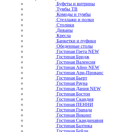
Буфеты и витрины
Тумбы ТВ
Комоды и тумбы
Стеллажи и полки
Столики
Диваны
Кресла
Банкетки и пуфики
Обеденные столы
Гостиная Грета NEW
Гостиная Бридж
Гостиная Валенсия
Гостиная Айно NEW
Гостиная Ари-Прованс
Гостиная Бьерт
Гостиная Рауна
Гостиная Дания NEW
Гостиная Бостон
Гостиная Скандия
Гостиная ПЕННИ
Гостиная Гранада
Гостиная Викинг
Гостиная Скандинавия
Гостиная Балтика
Гостиная Бейли