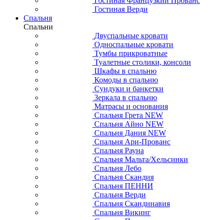
Гостиная Французкий Прованс
Гостиная Верди
Спальня
Спальни
Двуспальные кровати
Односпальные кровати
Тумбы прикроватные
Туалетные столики, консоли
Шкафы в спальню
Комоды в спальню
Сундуки и банкетки
Зеркала в спальню
Матрасы и основания
Спальня Грета NEW
Спальня Айно NEW
Спальня Дания NEW
Спальня Ари-Прованс
Спальня Рауна
Спальня Мальта/Хельсинки
Спальня Лебо
Спальня Скандия
Спальня ПЕННИ
Спальня Верди
Спальня Скандинавия
Спальня Викинг