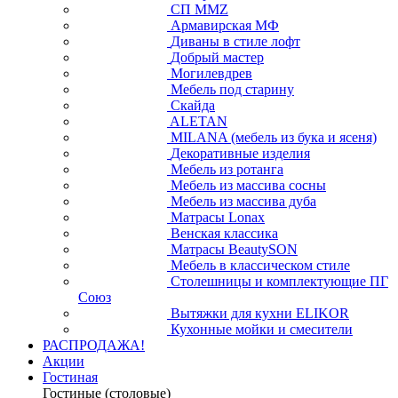
СП ММZ
Армавирская МФ
Диваны в стиле лофт
Добрый мастер
Могилевдрев
Мебель под старину
Скайда
ALETAN
MILANA (мебель из бука и ясеня)
Декоративные изделия
Мебель из ротанга
Мебель из массива сосны
Мебель из массива дуба
Матрасы Lonax
Венская классика
Матрасы BeautySON
Мебель в классическом стиле
Столешницы и комплектующие ПГ
Союз
Вытяжки для кухни ELIKOR
Кухонные мойки и смесители
РАСПРОДАЖА!
Акции
Гостиная
Гостиные (столовые)