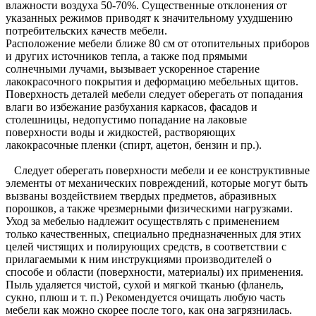
влажности воздуха 50-70%. Существенные отклонения от
указанных режимов приводят к значительному ухудшению
потребительских качеств мебели.
Расположение мебели ближе 80 см от отопительных приборов
и других источников тепла, а также под прямыми
солнечными лучами, вызывает ускоренное старение
лакокрасочного покрытия и деформацию мебельных щитов.
Поверхность деталей мебели следует оберегать от попадания
влаги во избежание разбухания каркасов, фасадов и
столешницы, недопустимо попадание на лаковые
поверхности воды и жидкостей, растворяющих
лакокрасочные пленки (спирт, ацетон, бензин и пр.).
Следует оберегать поверхности мебели и ее конструктивные
элементы от механических повреждений, которые могут быть
вызваны воздействием твердых предметов, абразивных
порошков, а также чрезмерными физическими нагрузками.
Уход за мебелью надлежит осуществлять с применением
только качественных, специально предназначенных для этих
целей чистящих и полирующих средств, в соответствии с
прилагаемыми к ним инструкциями производителей о
способе и области (поверхности, материалы) их применения.
Пыль удаляется чистой, сухой и мягкой тканью (фланель,
сукно, плюш и т. п.) Рекомендуется очищать любую часть
мебели как можно скорее после того, как она загрязнилась.