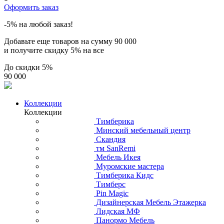
Оформить заказ
-5% на любой заказ!
Добавьте еще товаров на сумму
90 000
и получите скидку
5% на все
До скидки
5%
90 000
Коллекции
Коллекции
Тимберика
Минский мебельный центр
Скандия
тм SanRemi
Мебель Икея
Муромские мастера
Тимберика Кидс
Тимберс
Pin Magic
Дизайнерская Мебель Этажерка
Лидская МФ
Панормо Мебель