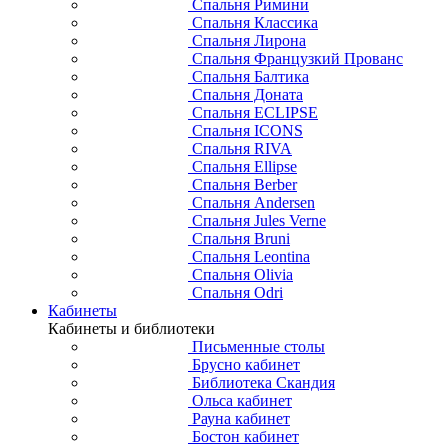
Спальня Римини
Спальня Классика
Спальня Лирона
Спальня Французкий Прованс
Спальня Балтика
Спальня Доната
Спальня ECLIPSE
Спальня ICONS
Спальня RIVA
Спальня Ellipse
Спальня Berber
Спальня Andersen
Спальня Jules Verne
Спальня Bruni
Спальня Leontina
Спальня Olivia
Спальня Odri
Кабинеты
Кабинеты и библиотеки
Письменные столы
Брусно кабинет
Библиотека Скандия
Ольса кабинет
Рауна кабинет
Бостон кабинет