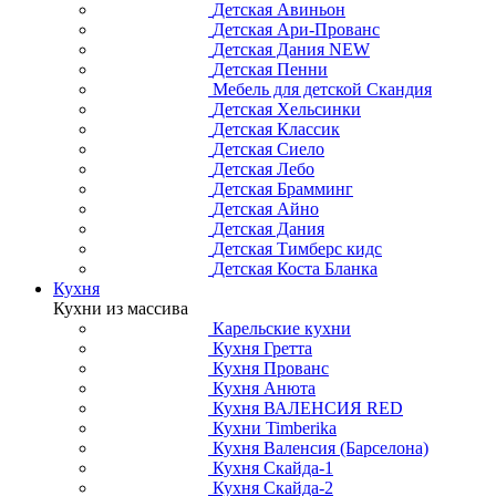
Детская Авиньон
Детская Ари-Прованс
Детская Дания NEW
Детская Пенни
Мебель для детской Скандия
Детская Хельсинки
Детская Классик
Детская Сиело
Детская Лебо
Детская Брамминг
Детская Айно
Детская Дания
Детская Тимберс кидс
Детская Коста Бланка
Кухня
Кухни из массива
Карельские кухни
Кухня Гретта
Кухня Прованс
Кухня Анюта
Кухня ВАЛЕНСИЯ RED
Кухни Timberika
Кухня Валенсия (Барселона)
Кухня Скайда-1
Кухня Скайда-2