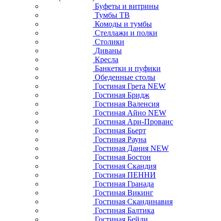
Буфеты и витрины
Тумбы ТВ
Комоды и тумбы
Стеллажи и полки
Столики
Диваны
Кресла
Банкетки и пуфики
Обеденные столы
Гостиная Грета NEW
Гостиная Бридж
Гостиная Валенсия
Гостиная Айно NEW
Гостиная Ари-Прованс
Гостиная Бьерт
Гостиная Рауна
Гостиная Дания NEW
Гостиная Бостон
Гостиная Скандия
Гостиная ПЕННИ
Гостиная Гранада
Гостиная Викинг
Гостиная Скандинавия
Гостиная Балтика
Гостиная Бейли