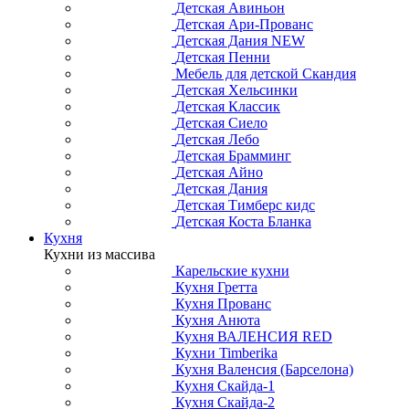
Детская Авиньон
Детская Ари-Прованс
Детская Дания NEW
Детская Пенни
Мебель для детской Скандия
Детская Хельсинки
Детская Классик
Детская Сиело
Детская Лебо
Детская Брамминг
Детская Айно
Детская Дания
Детская Тимберс кидс
Детская Коста Бланка
Кухня
Кухни из массива
Карельские кухни
Кухня Гретта
Кухня Прованс
Кухня Анюта
Кухня ВАЛЕНСИЯ RED
Кухни Timberika
Кухня Валенсия (Барселона)
Кухня Скайда-1
Кухня Скайда-2