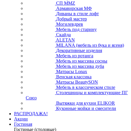
СП ММZ
Армавирская МФ
Диваны в стиле лофт
Добрый мастер
Могилевдрев
Мебель под старину
Скайда
ALETAN
MILANA (мебель из бука и ясеня)
Декоративные изделия
Мебель из ротанга
Мебель из массива сосны
Мебель из массива дуба
Матрасы Lonax
Венская классика
Матрасы BeautySON
Мебель в классическом стиле
Столешницы и комплектующие ПГ
Союз
Вытяжки для кухни ELIKOR
Кухонные мойки и смесители
РАСПРОДАЖА!
Акции
Гостиная
Гостиные (столовые)