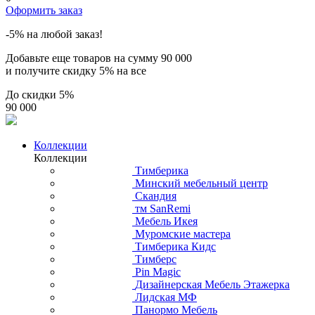
Оформить заказ
-5% на любой заказ!
Добавьте еще товаров на сумму
90 000
и получите скидку
5% на все
До скидки
5%
90 000
Коллекции
Коллекции
Тимберика
Минский мебельный центр
Скандия
тм SanRemi
Мебель Икея
Муромские мастера
Тимберика Кидс
Тимберс
Pin Magic
Дизайнерская Мебель Этажерка
Лидская МФ
Панормо Мебель