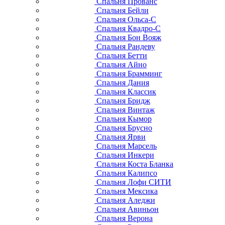
Спальня Прованс
Спальня Бейли
Спальня Ольса-С
Спальня Квадро-С
Спальня Бон Вояж
Спальня Рандеву
Спальня Бетти
Спальня Айно
Спальня Брамминг
Спальня Дания
Спальня Классик
Спальня Бридж
Спальня Винтаж
Спальня Кымор
Спальня Брусно
Спальня Ярви
Спальня Марсель
Спальня Инкери
Спальня Коста Бланка
Спальня Калипсо
Спальня Лофи СИТИ
Спальня Мексика
Спальня Аледжи
Спальня Авиньон
Спальня Верона