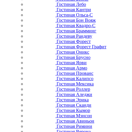
Гостиная Лебо
Гостиная Кантри
Гостиная Ольса-С
Гостиная Бон Вояж
Гостиная Квадро-С
Гостиная Брамминг
Гостиная Рандеву
Гостиная Форест
Гостиная Форест Графит
Гостиная Оникс
Гостиная Брусно
Гостиная Ярви
Гостиная Армо
Гостиная Прованс
Гостиная Калипсо
Гостиная Мексика
Гостиная Роллер
Гостиная Аледжи
Гостиная Эрика
Гостиная Сканди
Гостиная Кымор
Гостиная Мэнсон
Гостиная Авиньон
Гостиная Римини
Гостиная Верона