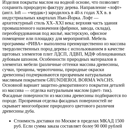
Изделия покрыты маслом на водной основе, что позволяет
сохранить природную фактуру дерева. Направление «лофт»
(англ. loft — «чердак») зародилось в 40-х годах XX в. в
индустриальных кварталах Нью-Йорка. Лофт —
архитектурный стиль XX–XXI века; верхняя часть здания
промышленного назначения (фабрики, завода, склада),
переоборудованная под жильё, мастерскую, офисное
помещение или площадку для мероприятий. Мебель
программы «РИВА» выполнена преимущественно из массива
твердолиственных пород дерева с использованием в качестве
щитовых элементов плит ЛДСП, ЛДВП, МДФ облицованных
дубовым шпоном. Особенности природных материалов в
элементах мебели (различные оттенки массива древесины,
сучки, трещины, червоточины, природные окраски
древесины) подчеркиваются прозрачным натуральным
масляным покрытием GRUNDIEROL BORMA WACHS.
Основной вариант защитно-декоративного покрытия деталей
из массива — отделка натуральным маслом (цвет- тик).
Фасадные поверхности из массива древесины подбираются по
породе. Прозрачная отделка фасадных поверхностей не
скрывает многообразие природного цветового различия
древесины дуба.
Стоимость доставки по Москве в пределах МКАД 1500
руб. Если сумма заказа составляет более 90 000 рублей