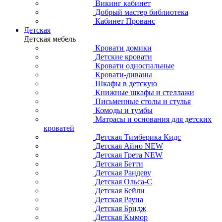
Викинг кабинет
Добрый мастер библиотека
Кабинет Прованс
Детская
Детская мебель
Кровати домики
Детские кровати
Кровати односпальные
Кровати-диваны
Шкафы в детскую
Книжные шкафы и стеллажи
Письменные столы и стулья
Комоды и тумбы
Матрасы и основания для детских
кроватей
Детская Тимберика Кидс
Детская Айно NEW
Детская Грета NEW
Детская Бетти
Детская Рандеву
Детская Ольса-С
Детская Бейли
Детская Рауна
Детская Бридж
Детская Кымор