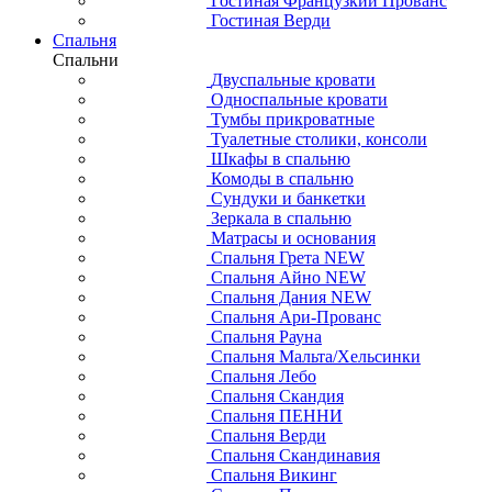
Гостиная Французкий Прованс
Гостиная Верди
Спальня
Спальни
Двуспальные кровати
Односпальные кровати
Тумбы прикроватные
Туалетные столики, консоли
Шкафы в спальню
Комоды в спальню
Сундуки и банкетки
Зеркала в спальню
Матрасы и основания
Спальня Грета NEW
Спальня Айно NEW
Спальня Дания NEW
Спальня Ари-Прованс
Спальня Рауна
Спальня Мальта/Хельсинки
Спальня Лебо
Спальня Скандия
Спальня ПЕННИ
Спальня Верди
Спальня Скандинавия
Спальня Викинг