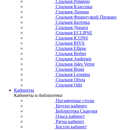
Спальня Римини
Спальня Классика
Спальня Лирона
Спальня Французкий Прованс
Спальня Балтика
Спальня Доната
Спальня ECLIPSE
Спальня ICONS
Спальня RIVA
Спальня Ellipse
Спальня Berber
Спальня Andersen
Спальня Jules Verne
Спальня Bruni
Спальня Leontina
Спальня Olivia
Спальня Odri
Кабинеты
Кабинеты и библиотеки
Письменные столы
Брусно кабинет
Библиотека Скандия
Ольса кабинет
Рауна кабинет
Бостон кабинет