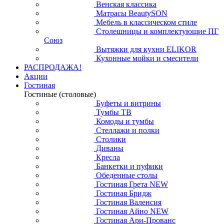
Венская классика
Матрасы BeautySON
Мебель в классическом стиле
Столешницы и комплектующие ПГ
Союз
Вытяжки для кухни ELIKOR
Кухонные мойки и смесители
РАСПРОДАЖА!
Акции
Гостиная
Гостиные (столовые)
Буфеты и витрины
Тумбы ТВ
Комоды и тумбы
Стеллажи и полки
Столики
Диваны
Кресла
Банкетки и пуфики
Обеденные столы
Гостиная Грета NEW
Гостиная Бридж
Гостиная Валенсия
Гостиная Айно NEW
Гостиная Ари-Прованс