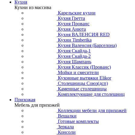
Кухня
Кухни из массива
Карельские кухни
Кухня Гретта
Кухня Прованс
Кухня Анюта
Кухня ВАЛЕНСИЯ RED
Кухни Timberika
Кухня Валенсия (Барселона)
Кухня Скайда-1
Кухня Скайда-2
Кухня Шампань
Кухня Классик (Прованс)
Мойки и смесители
Кухонные вытяжки Elikor
Столешницы Союз(дсп)
Каменные столешницы
Комплектующие для столешниц
Прихожая
Мебель для прихожей
Коллекции мебели для прихожей
Вешалки
Готовые комплекты
Зеркала
Консоли