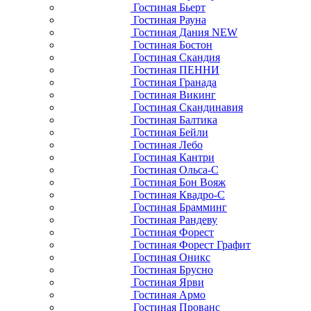
Гостиная Бьерт
Гостиная Рауна
Гостиная Дания NEW
Гостиная Бостон
Гостиная Скандия
Гостиная ПЕННИ
Гостиная Гранада
Гостиная Викинг
Гостиная Скандинавия
Гостиная Балтика
Гостиная Бейли
Гостиная Лебо
Гостиная Кантри
Гостиная Ольса-С
Гостиная Бон Вояж
Гостиная Квадро-С
Гостиная Брамминг
Гостиная Рандеву
Гостиная Форест
Гостиная Форест Графит
Гостиная Оникс
Гостиная Брусно
Гостиная Ярви
Гостиная Армо
Гостиная Прованс