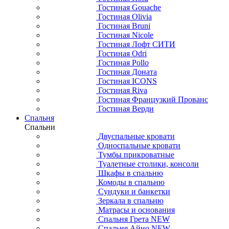
Гостиная Gouache
Гостиная Olivia
Гостиная Bruni
Гостиная Nicole
Гостиная Лофт СИТИ
Гостиная Odri
Гостиная Pollo
Гостиная Доната
Гостиная ICONS
Гостиная Riva
Гостиная Французкий Прованс
Гостиная Верди
Спальня
Спальни
Двуспальные кровати
Односпальные кровати
Тумбы прикроватные
Туалетные столики, консоли
Шкафы в спальню
Комоды в спальню
Сундуки и банкетки
Зеркала в спальню
Матрасы и основания
Спальня Грета NEW
Спальня Айно NEW