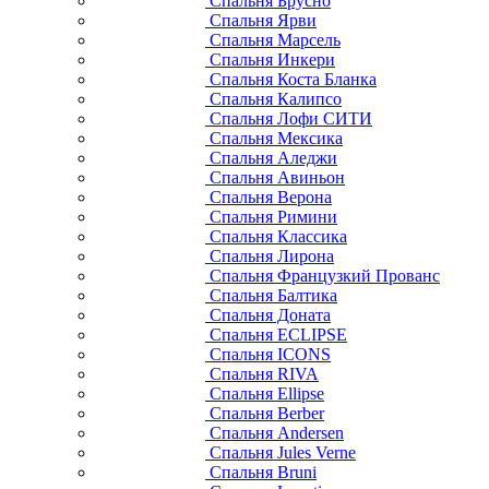
Спальня Брусно
Спальня Ярви
Спальня Марсель
Спальня Инкери
Спальня Коста Бланка
Спальня Калипсо
Спальня Лофи СИТИ
Спальня Мексика
Спальня Аледжи
Спальня Авиньон
Спальня Верона
Спальня Римини
Спальня Классика
Спальня Лирона
Спальня Французкий Прованс
Спальня Балтика
Спальня Доната
Спальня ECLIPSE
Спальня ICONS
Спальня RIVA
Спальня Ellipse
Спальня Berber
Спальня Andersen
Спальня Jules Verne
Спальня Bruni