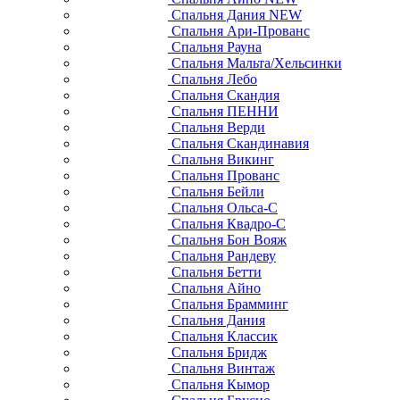
Спальня Дания NEW
Спальня Ари-Прованс
Спальня Рауна
Спальня Мальта/Хельсинки
Спальня Лебо
Спальня Скандия
Спальня ПЕННИ
Спальня Верди
Спальня Скандинавия
Спальня Викинг
Спальня Прованс
Спальня Бейли
Спальня Ольса-С
Спальня Квадро-С
Спальня Бон Вояж
Спальня Рандеву
Спальня Бетти
Спальня Айно
Спальня Брамминг
Спальня Дания
Спальня Классик
Спальня Бридж
Спальня Винтаж
Спальня Кымор