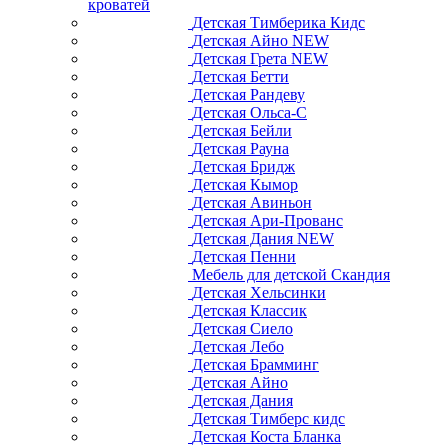
кроватей
Детская Тимберика Кидс
Детская Айно NEW
Детская Грета NEW
Детская Бетти
Детская Рандеву
Детская Ольса-С
Детская Бейли
Детская Рауна
Детская Бридж
Детская Кымор
Детская Авиньон
Детская Ари-Прованс
Детская Дания NEW
Детская Пенни
Мебель для детской Скандия
Детская Хельсинки
Детская Классик
Детская Сиело
Детская Лебо
Детская Брамминг
Детская Айно
Детская Дания
Детская Тимберс кидс
Детская Коста Бланка