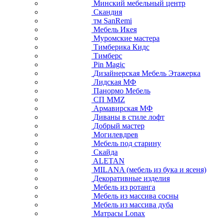
Минский мебельный центр
Скандия
тм SanRemi
Мебель Икея
Муромские мастера
Тимберика Кидс
Тимберс
Pin Magic
Дизайнерская Мебель Этажерка
Лидская МФ
Панормо Мебель
СП ММZ
Армавирская МФ
Диваны в стиле лофт
Добрый мастер
Могилевдрев
Мебель под старину
Скайда
ALETAN
MILANA (мебель из бука и ясеня)
Декоративные изделия
Мебель из ротанга
Мебель из массива сосны
Мебель из массива дуба
Матрасы Lonax