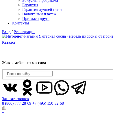
Бонусная программа
Гарантия
Гарантия лучшей цены
Наложеный платеж
Пригласи друга
Контакты
Вход
/
Регистрация
Каталог
Живая мебель из массива
Заказать звонок
8 (800) 777-28-69
+7 (495) 150-32-68