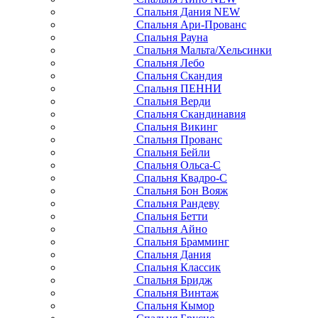
Спальня Дания NEW
Спальня Ари-Прованс
Спальня Рауна
Спальня Мальта/Хельсинки
Спальня Лебо
Спальня Скандия
Спальня ПЕННИ
Спальня Верди
Спальня Скандинавия
Спальня Викинг
Спальня Прованс
Спальня Бейли
Спальня Ольса-С
Спальня Квадро-С
Спальня Бон Вояж
Спальня Рандеву
Спальня Бетти
Спальня Айно
Спальня Брамминг
Спальня Дания
Спальня Классик
Спальня Бридж
Спальня Винтаж
Спальня Кымор