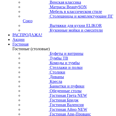
Венская классика
Матрасы BeautySON
Мебель в классическом стиле
Столешницы и комплектующие ПГ
Союз
Вытяжки для кухни ELIKOR
Кухонные мойки и смесители
РАСПРОДАЖА!
Акции
Гостиная
Гостиные (столовые)
Буфеты и витрины
Тумбы ТВ
Комоды и тумбы
Стеллажи и полки
Столики
Диваны
Кресла
Банкетки и пуфики
Обеденные столы
Гостиная Грета NEW
Гостиная Бридж
Гостиная Валенсия
Гостиная Айно NEW
Гостиная Ари-Прованс