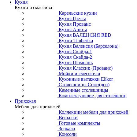
Кухня
Кухни из массива
Карельские кухни
Кухня Гретта
Кухня Прованс
Кухня Анюта
Кухня ВАЛЕНСИЯ RED
Кухни Timberika
Кухня Валенсия (Барселона)
Кухня Скайда-1
Кухня Скайда-2
Кухня Шампань
Кухня Классик (Прованс)
Мойки и смесители
Кухонные вытяжки Elikor
Столешницы Союз(дсп)
Каменные столешницы
Комплектующие для столешниц
Прихожая
Мебель для прихожей
Коллекции мебели для прихожей
Вешалки
Готовые комплекты
Зеркала
Консоли