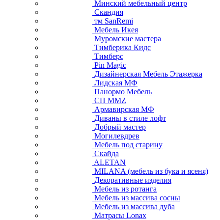
Минский мебельный центр
Скандия
тм SanRemi
Мебель Икея
Муромские мастера
Тимберика Кидс
Тимберс
Pin Magic
Дизайнерская Мебель Этажерка
Лидская МФ
Панормо Мебель
СП ММZ
Армавирская МФ
Диваны в стиле лофт
Добрый мастер
Могилевдрев
Мебель под старину
Скайда
ALETAN
MILANA (мебель из бука и ясеня)
Декоративные изделия
Мебель из ротанга
Мебель из массива сосны
Мебель из массива дуба
Матрасы Lonax