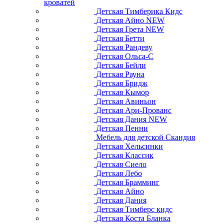
кроватей
Детская Тимберика Кидс
Детская Айно NEW
Детская Грета NEW
Детская Бетти
Детская Рандеву
Детская Ольса-С
Детская Бейли
Детская Рауна
Детская Бридж
Детская Кымор
Детская Авиньон
Детская Ари-Прованс
Детская Дания NEW
Детская Пенни
Мебель для детской Скандия
Детская Хельсинки
Детская Классик
Детская Сиело
Детская Лебо
Детская Брамминг
Детская Айно
Детская Дания
Детская Тимберс кидс
Детская Коста Бланка