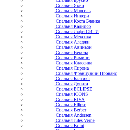
Спальня Брусно
Спальня Ярви
Спальня Марсель
Спальня Инкери
Спальня Коста Бланка
Спальня Калипсо
Спальня Лофи СИТИ
Спальня Мексика
Спальня Аледжи
Спальня Авиньон
Спальня Верона
Спальня Римини
Спальня Классика
Спальня Лирона
Спальня Французкий Прованс
Спальня Балтика
Спальня Доната
Спальня ECLIPSE
Спальня ICONS
Спальня RIVA
Спальня Ellipse
Спальня Berber
Спальня Andersen
Спальня Jules Verne
Спальня Bruni