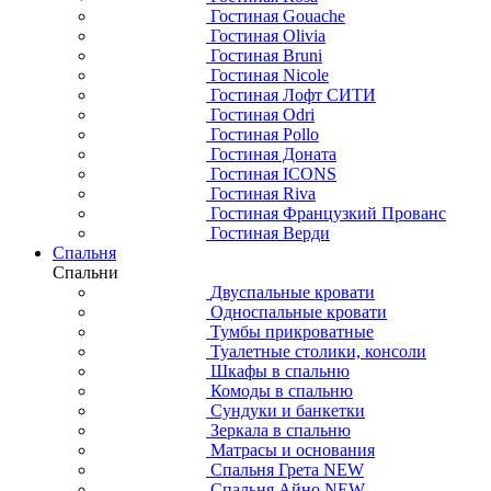
Гостиная Gouache
Гостиная Olivia
Гостиная Bruni
Гостиная Nicole
Гостиная Лофт СИТИ
Гостиная Odri
Гостиная Pollo
Гостиная Доната
Гостиная ICONS
Гостиная Riva
Гостиная Французкий Прованс
Гостиная Верди
Спальня
Спальни
Двуспальные кровати
Односпальные кровати
Тумбы прикроватные
Туалетные столики, консоли
Шкафы в спальню
Комоды в спальню
Сундуки и банкетки
Зеркала в спальню
Матрасы и основания
Спальня Грета NEW
Спальня Айно NEW