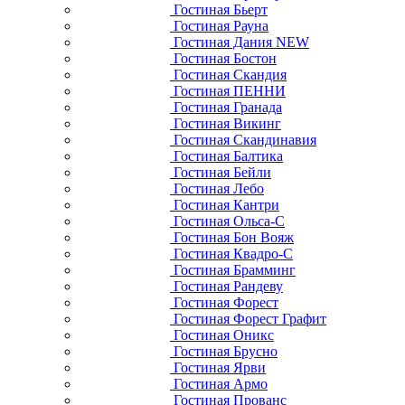
Гостиная Бьерт
Гостиная Рауна
Гостиная Дания NEW
Гостиная Бостон
Гостиная Скандия
Гостиная ПЕННИ
Гостиная Гранада
Гостиная Викинг
Гостиная Скандинавия
Гостиная Балтика
Гостиная Бейли
Гостиная Лебо
Гостиная Кантри
Гостиная Ольса-С
Гостиная Бон Вояж
Гостиная Квадро-С
Гостиная Брамминг
Гостиная Рандеву
Гостиная Форест
Гостиная Форест Графит
Гостиная Оникс
Гостиная Брусно
Гостиная Ярви
Гостиная Армо
Гостиная Прованс