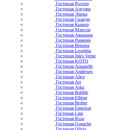
Гостиная Роллер
Гостиная Аледжи
Гостиная Эрика
Гостиная Сканди
Гостиная Кымор
Гостиная Мэнсон
Гостиная Авиньон
Гостиная Римини
Гостиная Верона
Гостиная Leontina
Гостиная Jules Verne
Гостиная KOTO
Гостиная Aquarelle
Гостиная Andersen
Гостиная Alice
Гостиная Art
Гостиная Arka
Гостиная Bubble
Гостиная Ellipse
Гостиная Berber
Гостиная Emerson
Гостиная Line
Гостиная Rosa
Гостиная Gouache
Гостиная Olivia