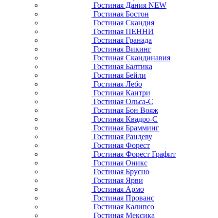
Гостиная Дания NEW
Гостиная Бостон
Гостиная Скандия
Гостиная ПЕННИ
Гостиная Гранада
Гостиная Викинг
Гостиная Скандинавия
Гостиная Балтика
Гостиная Бейли
Гостиная Лебо
Гостиная Кантри
Гостиная Ольса-С
Гостиная Бон Вояж
Гостиная Квадро-С
Гостиная Брамминг
Гостиная Рандеву
Гостиная Форест
Гостиная Форест Графит
Гостиная Оникс
Гостиная Брусно
Гостиная Ярви
Гостиная Армо
Гостиная Прованс
Гостиная Калипсо
Гостиная Мексика