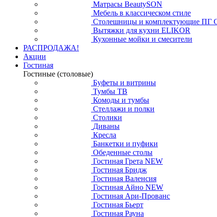
Матрасы BeautySON
Мебель в классическом стиле
Столешницы и комплектующие ПГ 
Вытяжки для кухни ELIKOR
Кухонные мойки и смесители
РАСПРОДАЖА!
Акции
Гостиная
Гостиные (столовые)
Буфеты и витрины
Тумбы ТВ
Комоды и тумбы
Стеллажи и полки
Столики
Диваны
Кресла
Банкетки и пуфики
Обеденные столы
Гостиная Грета NEW
Гостиная Бридж
Гостиная Валенсия
Гостиная Айно NEW
Гостиная Ари-Прованс
Гостиная Бьерт
Гостиная Рауна