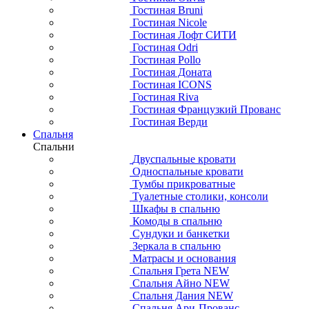
Гостиная Bruni
Гостиная Nicole
Гостиная Лофт СИТИ
Гостиная Odri
Гостиная Pollo
Гостиная Доната
Гостиная ICONS
Гостиная Riva
Гостиная Французкий Прованс
Гостиная Верди
Спальня
Спальни
Двуспальные кровати
Односпальные кровати
Тумбы прикроватные
Туалетные столики, консоли
Шкафы в спальню
Комоды в спальню
Сундуки и банкетки
Зеркала в спальню
Матрасы и основания
Спальня Грета NEW
Спальня Айно NEW
Спальня Дания NEW
Спальня Ари-Прованс