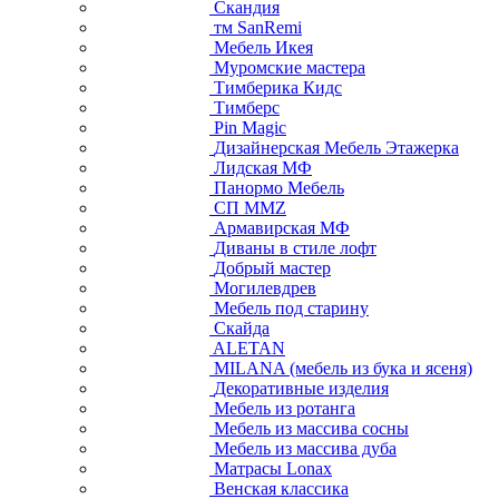
Скандия
тм SanRemi
Мебель Икея
Муромские мастера
Тимберика Кидс
Тимберс
Pin Magic
Дизайнерская Мебель Этажерка
Лидская МФ
Панормо Мебель
СП ММZ
Армавирская МФ
Диваны в стиле лофт
Добрый мастер
Могилевдрев
Мебель под старину
Скайда
ALETAN
MILANA (мебель из бука и ясеня)
Декоративные изделия
Мебель из ротанга
Мебель из массива сосны
Мебель из массива дуба
Матрасы Lonax
Венская классика