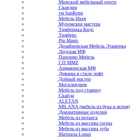
Минский мебельный центр
Скандия
тм SanRemi
Мебель Икея
Муромские мастера
Тимберика Кидс
Тимберс
Pin Magic
Дизайнерская Мебель Этажерка
Лидская МФ
Панормо Мебель
СП ММZ
Армавирская МФ
Диваны в стиле лофт
Добрый мастер
Могилевдрев
Мебель под старину
Скайда
ALETAN
MILANA (мебель из бука и ясеня)
Декоративные изделия
Мебель из ротанга
Мебель из массива сосны
Мебель из массива дуба
Матрасы Lonax