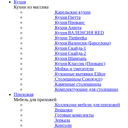
Кухня
Кухни из массива
Карельские кухни
Кухня Гретта
Кухня Прованс
Кухня Анюта
Кухня ВАЛЕНСИЯ RED
Кухни Timberika
Кухня Валенсия (Барселона)
Кухня Скайда-1
Кухня Скайда-2
Кухня Шампань
Кухня Классик (Прованс)
Мойки и смесители
Кухонные вытяжки Elikor
Столешницы Союз(дсп)
Каменные столешницы
Комплектующие для столешниц
Прихожая
Мебель для прихожей
Коллекции мебели для прихожей
Вешалки
Готовые комплекты
Зеркала
Консоли