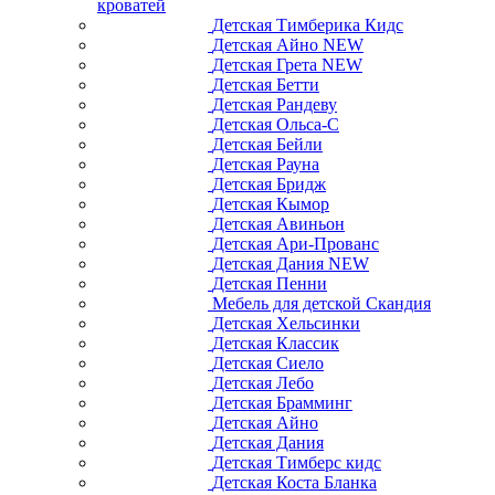
кроватей
Детская Тимберика Кидс
Детская Айно NEW
Детская Грета NEW
Детская Бетти
Детская Рандеву
Детская Ольса-С
Детская Бейли
Детская Рауна
Детская Бридж
Детская Кымор
Детская Авиньон
Детская Ари-Прованс
Детская Дания NEW
Детская Пенни
Мебель для детской Скандия
Детская Хельсинки
Детская Классик
Детская Сиело
Детская Лебо
Детская Брамминг
Детская Айно
Детская Дания
Детская Тимберс кидс
Детская Коста Бланка