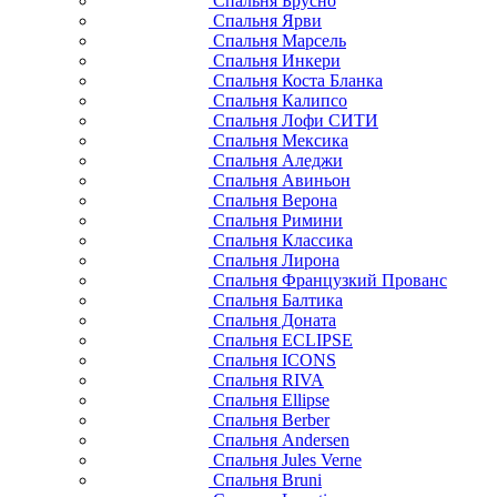
Спальня Брусно
Спальня Ярви
Спальня Марсель
Спальня Инкери
Спальня Коста Бланка
Спальня Калипсо
Спальня Лофи СИТИ
Спальня Мексика
Спальня Аледжи
Спальня Авиньон
Спальня Верона
Спальня Римини
Спальня Классика
Спальня Лирона
Спальня Французкий Прованс
Спальня Балтика
Спальня Доната
Спальня ECLIPSE
Спальня ICONS
Спальня RIVA
Спальня Ellipse
Спальня Berber
Спальня Andersen
Спальня Jules Verne
Спальня Bruni