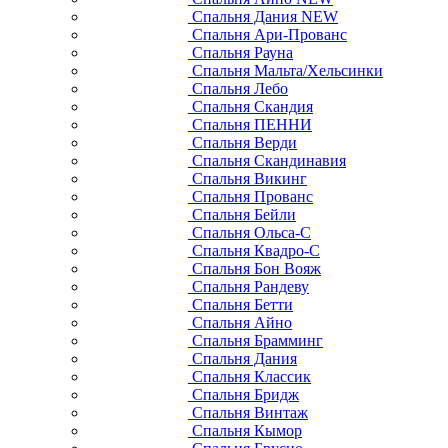
Спальня Дания NEW
Спальня Ари-Прованс
Спальня Рауна
Спальня Мальта/Хельсинки
Спальня Лебо
Спальня Скандия
Спальня ПЕННИ
Спальня Верди
Спальня Скандинавия
Спальня Викинг
Спальня Прованс
Спальня Бейли
Спальня Ольса-С
Спальня Квадро-С
Спальня Бон Вояж
Спальня Рандеву
Спальня Бетти
Спальня Айно
Спальня Брамминг
Спальня Дания
Спальня Классик
Спальня Бридж
Спальня Винтаж
Спальня Кымор