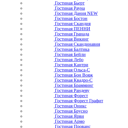
Гостиная Бьерт
Гостиная Рауна
Гостиная Дания NEW
Гостиная Бостон
Гостиная Скандия
Гостиная ПЕННИ
Гостиная Гранада
Гостиная Викинг
Гостиная Скандинавия
Гостиная Балтика
Гостиная Бейли
Гостиная Лебо
Гостиная Кантри
Гостиная Ольса-С
Гостиная Бон Вояж
Гостиная Квадро-С
Гостиная Брамминг
Гостиная Рандеву
Гостиная Форест
Гостиная Форест Графит
Гостиная Оникс
Гостиная Брусно
Гостиная Ярви
Гостиная Армо
Гостиная Прованс