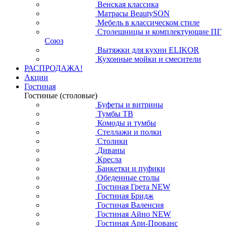
Венская классика
Матрасы BeautySON
Мебель в классическом стиле
Столешницы и комплектующие ПГ
Союз
Вытяжки для кухни ELIKOR
Кухонные мойки и смесители
РАСПРОДАЖА!
Акции
Гостиная
Гостиные (столовые)
Буфеты и витрины
Тумбы ТВ
Комоды и тумбы
Стеллажи и полки
Столики
Диваны
Кресла
Банкетки и пуфики
Обеденные столы
Гостиная Грета NEW
Гостиная Бридж
Гостиная Валенсия
Гостиная Айно NEW
Гостиная Ари-Прованс