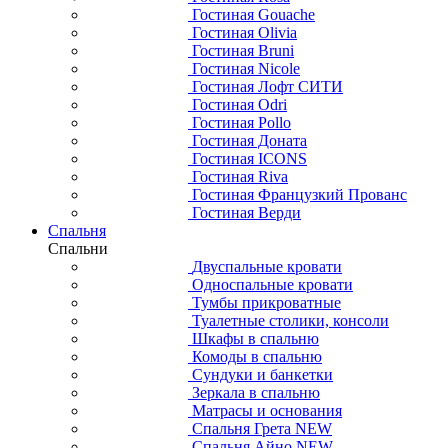
Гостиная Gouache
Гостиная Olivia
Гостиная Bruni
Гостиная Nicole
Гостиная Лофт СИТИ
Гостиная Odri
Гостиная Pollo
Гостиная Доната
Гостиная ICONS
Гостиная Riva
Гостиная Французкий Прованс
Гостиная Верди
Спальня
Спальни
Двуспальные кровати
Односпальные кровати
Тумбы прикроватные
Туалетные столики, консоли
Шкафы в спальню
Комоды в спальню
Сундуки и банкетки
Зеркала в спальню
Матрасы и основания
Спальня Грета NEW
Спальня Айно NEW