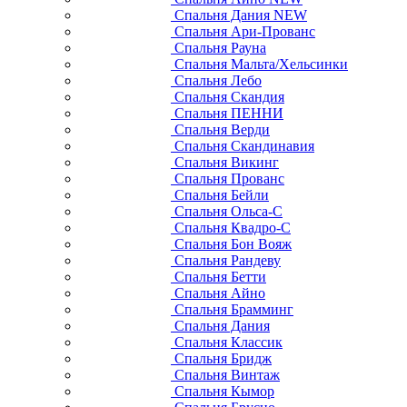
Спальня Дания NEW
Спальня Ари-Прованс
Спальня Рауна
Спальня Мальта/Хельсинки
Спальня Лебо
Спальня Скандия
Спальня ПЕННИ
Спальня Верди
Спальня Скандинавия
Спальня Викинг
Спальня Прованс
Спальня Бейли
Спальня Ольса-С
Спальня Квадро-С
Спальня Бон Вояж
Спальня Рандеву
Спальня Бетти
Спальня Айно
Спальня Брамминг
Спальня Дания
Спальня Классик
Спальня Бридж
Спальня Винтаж
Спальня Кымор