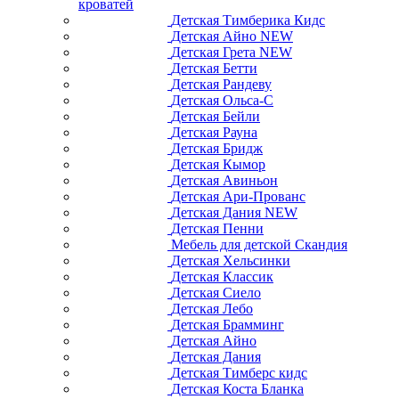
кроватей
Детская Тимберика Кидс
Детская Айно NEW
Детская Грета NEW
Детская Бетти
Детская Рандеву
Детская Ольса-С
Детская Бейли
Детская Рауна
Детская Бридж
Детская Кымор
Детская Авиньон
Детская Ари-Прованс
Детская Дания NEW
Детская Пенни
Мебель для детской Скандия
Детская Хельсинки
Детская Классик
Детская Сиело
Детская Лебо
Детская Брамминг
Детская Айно
Детская Дания
Детская Тимберс кидс
Детская Коста Бланка