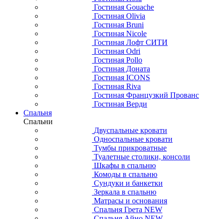
Гостиная Gouache
Гостиная Olivia
Гостиная Bruni
Гостиная Nicole
Гостиная Лофт СИТИ
Гостиная Odri
Гостиная Pollo
Гостиная Доната
Гостиная ICONS
Гостиная Riva
Гостиная Французкий Прованс
Гостиная Верди
Спальня
Спальни
Двуспальные кровати
Односпальные кровати
Тумбы прикроватные
Туалетные столики, консоли
Шкафы в спальню
Комоды в спальню
Сундуки и банкетки
Зеркала в спальню
Матрасы и основания
Спальня Грета NEW
Спальня Айно NEW