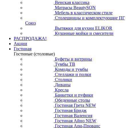
Венская классика
Матрасы BeautySON
Мебель в классическом стиле
Столешницы и комплектующие ПГ
Союз
Вытяжки для кухни ELIKOR
Кухонные мойки и смесители
РАСПРОДАЖА!
Акции
Гостиная
Гостиные (столовые)
Буфеты и витрины
Тумбы ТВ
Комоды и тумбы
Стеллажи и полки
Столики
Диваны
Кресла
Банкетки и пуфики
Обеденные столы
Гостиная Грета NEW
Гостиная Бридж
Гостиная Валенсия
Гостиная Айно NEW
Гостиная Ари-Прованс