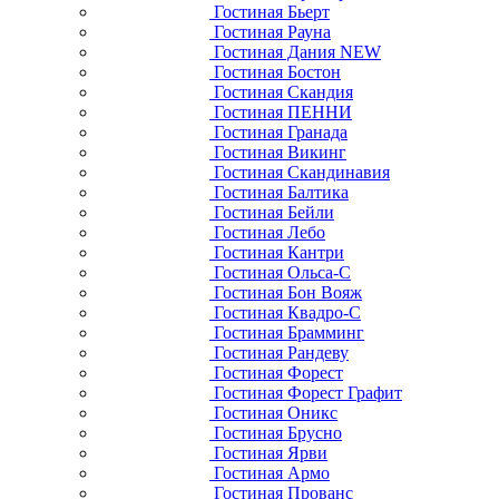
Гостиная Бьерт
Гостиная Рауна
Гостиная Дания NEW
Гостиная Бостон
Гостиная Скандия
Гостиная ПЕННИ
Гостиная Гранада
Гостиная Викинг
Гостиная Скандинавия
Гостиная Балтика
Гостиная Бейли
Гостиная Лебо
Гостиная Кантри
Гостиная Ольса-С
Гостиная Бон Вояж
Гостиная Квадро-С
Гостиная Брамминг
Гостиная Рандеву
Гостиная Форест
Гостиная Форест Графит
Гостиная Оникс
Гостиная Брусно
Гостиная Ярви
Гостиная Армо
Гостиная Прованс