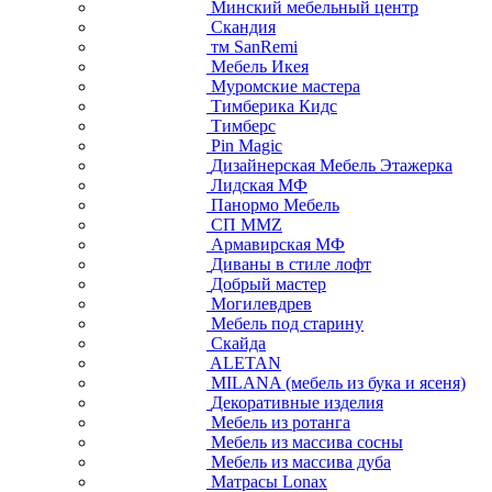
Минский мебельный центр
Скандия
тм SanRemi
Мебель Икея
Муромские мастера
Тимберика Кидс
Тимберс
Pin Magic
Дизайнерская Мебель Этажерка
Лидская МФ
Панормо Мебель
СП ММZ
Армавирская МФ
Диваны в стиле лофт
Добрый мастер
Могилевдрев
Мебель под старину
Скайда
ALETAN
MILANA (мебель из бука и ясеня)
Декоративные изделия
Мебель из ротанга
Мебель из массива сосны
Мебель из массива дуба
Матрасы Lonax