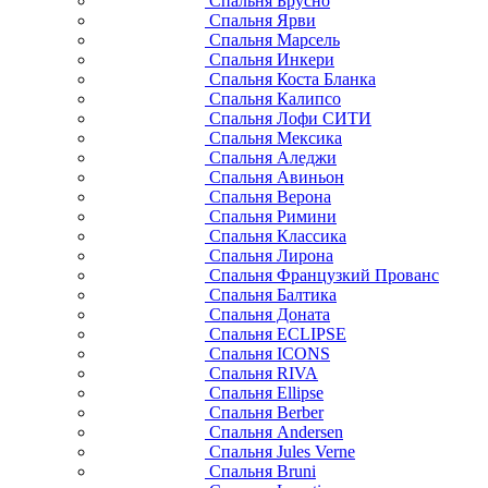
Спальня Брусно
Спальня Ярви
Спальня Марсель
Спальня Инкери
Спальня Коста Бланка
Спальня Калипсо
Спальня Лофи СИТИ
Спальня Мексика
Спальня Аледжи
Спальня Авиньон
Спальня Верона
Спальня Римини
Спальня Классика
Спальня Лирона
Спальня Французкий Прованс
Спальня Балтика
Спальня Доната
Спальня ECLIPSE
Спальня ICONS
Спальня RIVA
Спальня Ellipse
Спальня Berber
Спальня Andersen
Спальня Jules Verne
Спальня Bruni