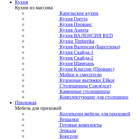
Кухня
Кухни из массива
Карельские кухни
Кухня Гретта
Кухня Прованс
Кухня Анюта
Кухня ВАЛЕНСИЯ RED
Кухни Timberika
Кухня Валенсия (Барселона)
Кухня Скайда-1
Кухня Скайда-2
Кухня Шампань
Кухня Классик (Прованс)
Мойки и смесители
Кухонные вытяжки Elikor
Столешницы Союз(дсп)
Каменные столешницы
Комплектующие для столешниц
Прихожая
Мебель для прихожей
Коллекции мебели для прихожей
Вешалки
Готовые комплекты
Зеркала
Консоли