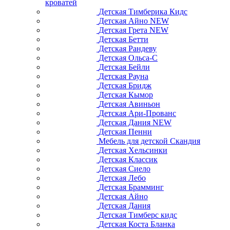
кроватей
Детская Тимберика Кидс
Детская Айно NEW
Детская Грета NEW
Детская Бетти
Детская Рандеву
Детская Ольса-С
Детская Бейли
Детская Рауна
Детская Бридж
Детская Кымор
Детская Авиньон
Детская Ари-Прованс
Детская Дания NEW
Детская Пенни
Мебель для детской Скандия
Детская Хельсинки
Детская Классик
Детская Сиело
Детская Лебо
Детская Брамминг
Детская Айно
Детская Дания
Детская Тимберс кидс
Детская Коста Бланка