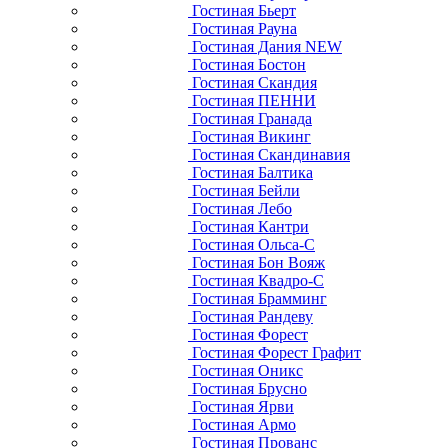
Гостиная Бьерт
Гостиная Рауна
Гостиная Дания NEW
Гостиная Бостон
Гостиная Скандия
Гостиная ПЕННИ
Гостиная Гранада
Гостиная Викинг
Гостиная Скандинавия
Гостиная Балтика
Гостиная Бейли
Гостиная Лебо
Гостиная Кантри
Гостиная Ольса-С
Гостиная Бон Вояж
Гостиная Квадро-С
Гостиная Брамминг
Гостиная Рандеву
Гостиная Форест
Гостиная Форест Графит
Гостиная Оникс
Гостиная Брусно
Гостиная Ярви
Гостиная Армо
Гостиная Прованс