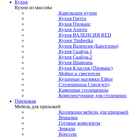
Кухня
Кухни из массива
Карельские кухни
Кухня Гретта
Кухня Прованс
Кухня Анюта
Кухня ВАЛЕНСИЯ RED
Кухни Timberika
Кухня Валенсия (Барселона)
Кухня Скайда-1
Кухня Скайда-2
Кухня Шампань
Кухня Классик (Прованс)
Мойки и смесители
Кухонные вытяжки Elikor
Столешницы Союз(дсп)
Каменные столешницы
Комплектующие для столешниц
Прихожая
Мебель для прихожей
Коллекции мебели для прихожей
Вешалки
Готовые комплекты
Зеркала
Консоли