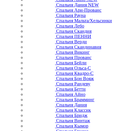
Спальня Дания NEW
Спальня Ари-Прованс
Спальня Рауна
Спальня Мальта/Хельсинки
Спальня Лебо
Спальня Скандия
Спальня ПЕННИ
Спальня Верди
Спальня Скандинавия
Спальня Викинг
Спальня Прованс
Спальня Бейли
Спальня Ольса-С
Спальня Квадро-С
Спальня Бон Вояж
Спальня Рандеву
Спальня Бетти
Спальня Айно
Спальня Брамминг
Спальня Дания
Спальня Классик
Спальня Бридж
Спальня Винтаж
Спальня Кымор