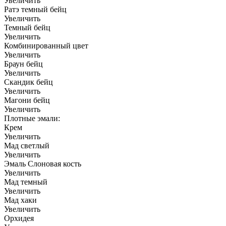
Увеличить
Ратэ темный бейц
Увеличить
Темный бейц
Увеличить
Комбинированный цвет
Увеличить
Браун бейц
Увеличить
Скандик бейц
Увеличить
Магони бейц
Увеличить
Плотные эмали:
Крем
Увеличить
Мад светлый
Увеличить
Эмаль Слоновая кость
Увеличить
Мад темный
Увеличить
Мад хаки
Увеличить
Орхидея