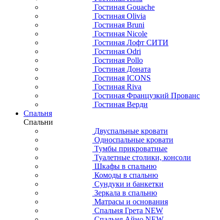
Гостиная Gouache
Гостиная Olivia
Гостиная Bruni
Гостиная Nicole
Гостиная Лофт СИТИ
Гостиная Odri
Гостиная Pollo
Гостиная Доната
Гостиная ICONS
Гостиная Riva
Гостиная Французкий Прованс
Гостиная Верди
Спальня
Спальни
Двуспальные кровати
Односпальные кровати
Тумбы прикроватные
Туалетные столики, консоли
Шкафы в спальню
Комоды в спальню
Сундуки и банкетки
Зеркала в спальню
Матрасы и основания
Спальня Грета NEW
Спальня Айно NEW