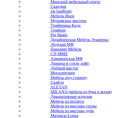
Минский мебельный центр
Скандия
тм SanRemi
Мебель Икея
Муромские мастера
Тимберика Кидс
Тимберс
Pin Magic
Дизайнерская Мебель Этажерка
Лидская МФ
Панормо Мебель
СП ММZ
Армавирская МФ
Диваны в стиле лофт
Добрый мастер
Могилевдрев
Мебель под старину
Скайда
ALETAN
MILANA (мебель из бука и ясеня)
Декоративные изделия
Мебель из ротанга
Мебель из массива сосны
Мебель из массива дуба
Матрасы Lonax