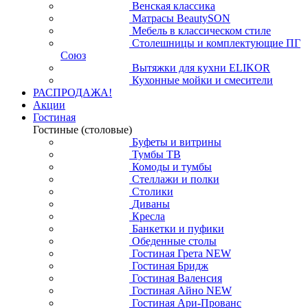
Венская классика
Матрасы BeautySON
Мебель в классическом стиле
Столешницы и комплектующие ПГ
Союз
Вытяжки для кухни ELIKOR
Кухонные мойки и смесители
РАСПРОДАЖА!
Акции
Гостиная
Гостиные (столовые)
Буфеты и витрины
Тумбы ТВ
Комоды и тумбы
Стеллажи и полки
Столики
Диваны
Кресла
Банкетки и пуфики
Обеденные столы
Гостиная Грета NEW
Гостиная Бридж
Гостиная Валенсия
Гостиная Айно NEW
Гостиная Ари-Прованс