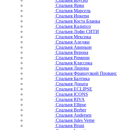
Спальня Брусно
Спальня Ярви
Спальня Марсель
Спальня Инкери
Спальня Коста Бланка
Спальня Калипсо
Спальня Лофи СИТИ
Спальня Мексика
Спальня Аледжи
Спальня Авиньон
Спальня Верона
Спальня Римини
Спальня Классика
Спальня Лирона
Спальня Французкий Прованс
Спальня Балтика
Спальня Доната
Спальня ECLIPSE
Спальня ICONS
Спальня RIVA
Спальня Ellipse
Спальня Berber
Спальня Andersen
Спальня Jules Verne
Спальня Bruni