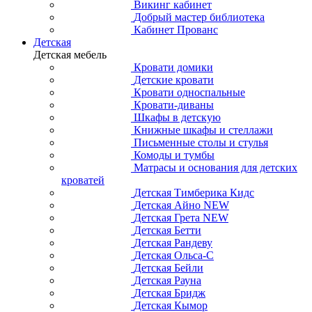
Викинг кабинет
Добрый мастер библиотека
Кабинет Прованс
Детская
Детская мебель
Кровати домики
Детские кровати
Кровати односпальные
Кровати-диваны
Шкафы в детскую
Книжные шкафы и стеллажи
Письменные столы и стулья
Комоды и тумбы
Матрасы и основания для детских
кроватей
Детская Тимберика Кидс
Детская Айно NEW
Детская Грета NEW
Детская Бетти
Детская Рандеву
Детская Ольса-С
Детская Бейли
Детская Рауна
Детская Бридж
Детская Кымор