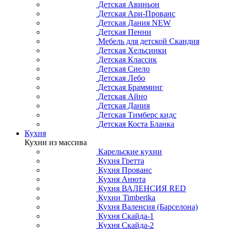
Детская Авиньон
Детская Ари-Прованс
Детская Дания NEW
Детская Пенни
Мебель для детской Скандия
Детская Хельсинки
Детская Классик
Детская Сиело
Детская Лебо
Детская Брамминг
Детская Айно
Детская Дания
Детская Тимберс кидс
Детская Коста Бланка
Кухня
Кухни из массива
Карельские кухни
Кухня Гретта
Кухня Прованс
Кухня Анюта
Кухня ВАЛЕНСИЯ RED
Кухни Timberika
Кухня Валенсия (Барселона)
Кухня Скайда-1
Кухня Скайда-2