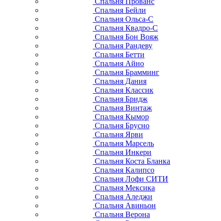
Спальня Прованс
Спальня Бейли
Спальня Ольса-С
Спальня Квадро-С
Спальня Бон Вояж
Спальня Рандеву
Спальня Бетти
Спальня Айно
Спальня Брамминг
Спальня Дания
Спальня Классик
Спальня Бридж
Спальня Винтаж
Спальня Кымор
Спальня Брусно
Спальня Ярви
Спальня Марсель
Спальня Инкери
Спальня Коста Бланка
Спальня Калипсо
Спальня Лофи СИТИ
Спальня Мексика
Спальня Аледжи
Спальня Авиньон
Спальня Верона