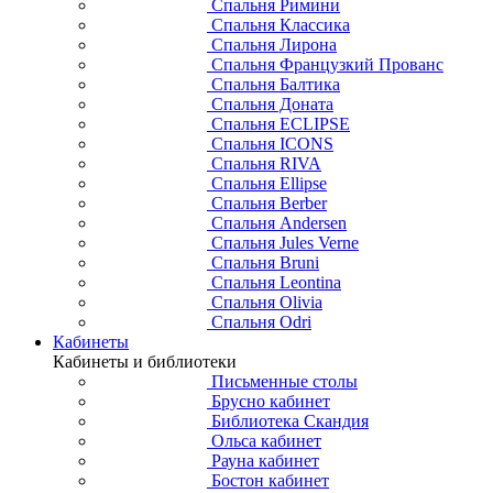
Спальня Римини
Спальня Классика
Спальня Лирона
Спальня Французкий Прованс
Спальня Балтика
Спальня Доната
Спальня ECLIPSE
Спальня ICONS
Спальня RIVA
Спальня Ellipse
Спальня Berber
Спальня Andersen
Спальня Jules Verne
Спальня Bruni
Спальня Leontina
Спальня Olivia
Спальня Odri
Кабинеты
Кабинеты и библиотеки
Письменные столы
Брусно кабинет
Библиотека Скандия
Ольса кабинет
Рауна кабинет
Бостон кабинет