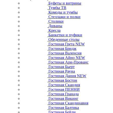
Буфеты и витрины
Тумбы ТВ
Комоды и тумбы
Стеллажи и полки
Столики
Диваны
Кресла
Банкетки и пуфики
Обеденные столы
Гостиная Грета NEW
Гостиная Бридж
Гостиная Валенсия
Гостиная Айно NEW
Гостиная Ари-Прованс
Гостиная Бьерт
Гостиная Рауна
Гостиная Дания NEW
Гостиная Бостон
Гостиная Скандия
Гостиная ПЕННИ
Гостиная Гранада
Гостиная Викинг
Гостиная Скандинавия
Гостиная Балтика
Гостиная Бейли