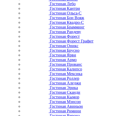
Гостиная Лебо
Гостиная Кантри
Гостиная Ольса-С
Гостиная Бон Вояж
Гостиная Квадро-С
Гостиная Брамминг
Гостиная Рандеву
Гостиная Форест
Гостиная Форест Графит
Гостиная Оникс
Гостиная Брусно
Гостиная Ярви
Гостиная Армо
Гостиная Прованс
Гостиная Калипсо
Гостиная Мексика
Гостиная Роллер
Гостиная Аледжи
Гостиная Эрика
Гостиная Сканди
Гостиная Кымор
Гостиная Мэнсон
Гостиная Авиньон
Гостиная Римини
Гостиная Верона