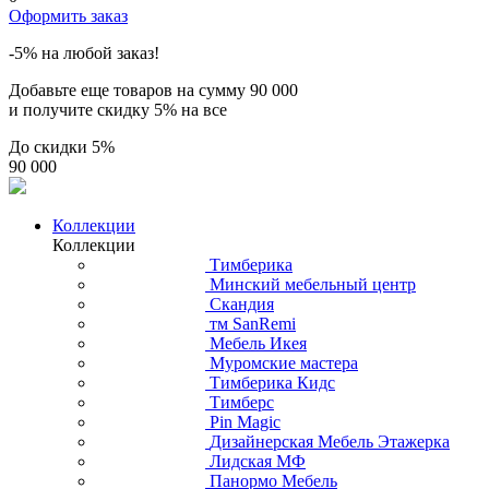
Оформить заказ
-5% на любой заказ!
Добавьте еще товаров на сумму
90 000
и получите скидку
5% на все
До скидки
5%
90 000
Коллекции
Коллекции
Тимберика
Минский мебельный центр
Скандия
тм SanRemi
Мебель Икея
Муромские мастера
Тимберика Кидс
Тимберс
Pin Magic
Дизайнерская Мебель Этажерка
Лидская МФ
Панормо Мебель