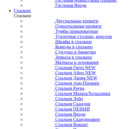
Гостиная Французкий Прованс
Гостиная Верди
Спальня
Спальни
Двуспальные кровати
Односпальные кровати
Тумбы прикроватные
Туалетные столики, консоли
Шкафы в спальню
Комоды в спальню
Сундуки и банкетки
Зеркала в спальню
Матрасы и основания
Спальня Грета NEW
Спальня Айно NEW
Спальня Дания NEW
Спальня Ари-Прованс
Спальня Рауна
Спальня Мальта/Хельсинки
Спальня Лебо
Спальня Скандия
Спальня ПЕННИ
Спальня Верди
Спальня Скандинавия
Спальня Викинг