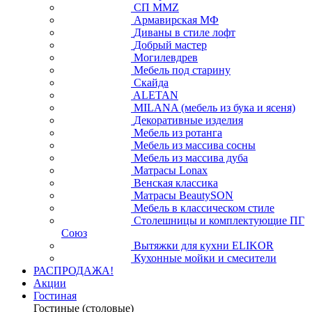
СП ММZ
Армавирская МФ
Диваны в стиле лофт
Добрый мастер
Могилевдрев
Мебель под старину
Скайда
ALETAN
MILANA (мебель из бука и ясеня)
Декоративные изделия
Мебель из ротанга
Мебель из массива сосны
Мебель из массива дуба
Матрасы Lonax
Венская классика
Матрасы BeautySON
Мебель в классическом стиле
Столешницы и комплектующие ПГ
Союз
Вытяжки для кухни ELIKOR
Кухонные мойки и смесители
РАСПРОДАЖА!
Акции
Гостиная
Гостиные (столовые)