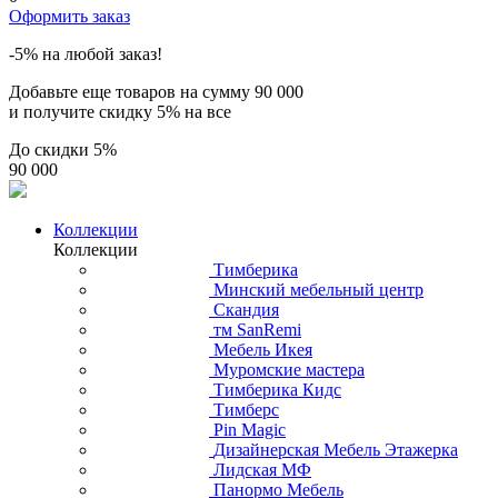
Оформить заказ
-5% на любой заказ!
Добавьте еще товаров на сумму
90 000
и получите скидку
5% на все
До скидки
5%
90 000
Коллекции
Коллекции
Тимберика
Минский мебельный центр
Скандия
тм SanRemi
Мебель Икея
Муромские мастера
Тимберика Кидс
Тимберс
Pin Magic
Дизайнерская Мебель Этажерка
Лидская МФ
Панормо Мебель