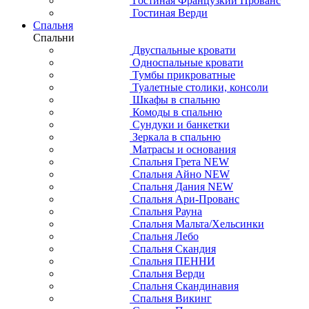
Гостиная Французкий Прованс
Гостиная Верди
Спальня
Спальни
Двуспальные кровати
Односпальные кровати
Тумбы прикроватные
Туалетные столики, консоли
Шкафы в спальню
Комоды в спальню
Сундуки и банкетки
Зеркала в спальню
Матрасы и основания
Спальня Грета NEW
Спальня Айно NEW
Спальня Дания NEW
Спальня Ари-Прованс
Спальня Рауна
Спальня Мальта/Хельсинки
Спальня Лебо
Спальня Скандия
Спальня ПЕННИ
Спальня Верди
Спальня Скандинавия
Спальня Викинг