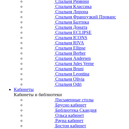
Спальня Римини
Спальня Классика
Спальня Лирона
Спальня Французкий Прованс
Спальня Балтика
Спальня Доната
Спальня ECLIPSE
Спальня ICONS
Спальня RIVA
Спальня Ellipse
Спальня Berber
Спальня Andersen
Спальня Jules Verne
Спальня Bruni
Спальня Leontina
Спальня Olivia
Спальня Odri
Кабинеты
Кабинеты и библиотеки
Письменные столы
Брусно кабинет
Библиотека Скандия
Ольса кабинет
Рауна кабинет
Бостон кабинет