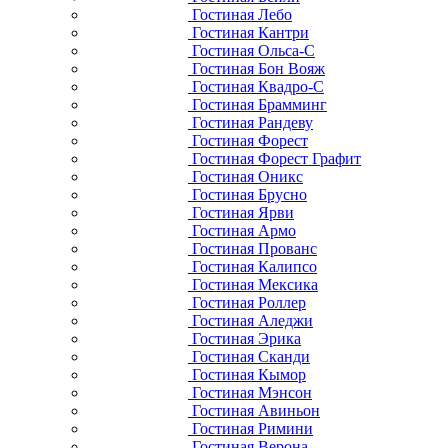
Гостиная Лебо
Гостиная Кантри
Гостиная Ольса-С
Гостиная Бон Вояж
Гостиная Квадро-С
Гостиная Брамминг
Гостиная Рандеву
Гостиная Форест
Гостиная Форест Графит
Гостиная Оникс
Гостиная Брусно
Гостиная Ярви
Гостиная Армо
Гостиная Прованс
Гостиная Калипсо
Гостиная Мексика
Гостиная Роллер
Гостиная Аледжи
Гостиная Эрика
Гостиная Сканди
Гостиная Кымор
Гостиная Мэнсон
Гостиная Авиньон
Гостиная Римини
Гостиная Верона