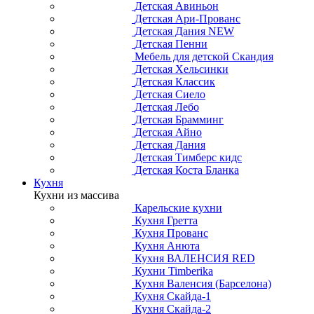
Детская Авиньон
Детская Ари-Прованс
Детская Дания NEW
Детская Пенни
Мебель для детской Скандия
Детская Хельсинки
Детская Классик
Детская Сиело
Детская Лебо
Детская Брамминг
Детская Айно
Детская Дания
Детская Тимберс кидс
Детская Коста Бланка
Кухня
Кухни из массива
Карельские кухни
Кухня Гретта
Кухня Прованс
Кухня Анюта
Кухня ВАЛЕНСИЯ RED
Кухни Timberika
Кухня Валенсия (Барселона)
Кухня Скайда-1
Кухня Скайда-2