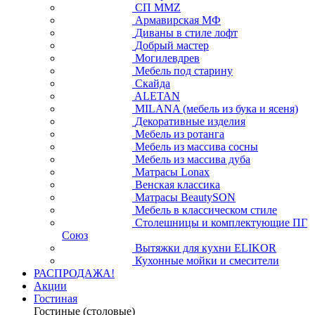
СП ММZ
Армавирская МФ
Диваны в стиле лофт
Добрый мастер
Могилевдрев
Мебель под старину
Скайда
ALETAN
MILANA (мебель из бука и ясеня)
Декоративные изделия
Мебель из ротанга
Мебель из массива сосны
Мебель из массива дуба
Матрасы Lonax
Венская классика
Матрасы BeautySON
Мебель в классическом стиле
Столешницы и комплектующие ПГ
Союз
Вытяжки для кухни ELIKOR
Кухонные мойки и смесители
РАСПРОДАЖА!
Акции
Гостиная
Гостиные (столовые)