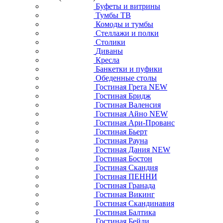
Буфеты и витрины
Тумбы ТВ
Комоды и тумбы
Стеллажи и полки
Столики
Диваны
Кресла
Банкетки и пуфики
Обеденные столы
Гостиная Грета NEW
Гостиная Бридж
Гостиная Валенсия
Гостиная Айно NEW
Гостиная Ари-Прованс
Гостиная Бьерт
Гостиная Рауна
Гостиная Дания NEW
Гостиная Бостон
Гостиная Скандия
Гостиная ПЕННИ
Гостиная Гранада
Гостиная Викинг
Гостиная Скандинавия
Гостиная Балтика
Гостиная Бейли