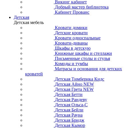
Викинг кабинет
Добрый мастер библиотека
Кабинет Прованс
Детская
Детская мебель
Кровати домики
Детские кровати
Кровати односпальные
Кровати-диваны
Шкафы в детскую
Книжные шкафы и стеллажи
Письменные столы и стулья
Комоды и тумбы
Матрасы и основания для детских
кроватей
Детская Тимберика Кидс
Детская Айно NEW
Детская Грета NEW
Детская Бетти
Детская Рандеву
Детская Ольса-С
Детская Бейли
Детская Рауна
Детская Бридж
Детская Кымор