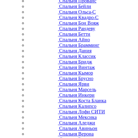
Спальня Прованс
Спальня Бейли
Спальня Ольса-С
Спальня Квадро-С
Спальня Бон Вояж
Спальня Рандеву
Спальня Бетти
Спальня Айно
Спальня Брамминг
Спальня Дания
Спальня Классик
Спальня Бридж
Спальня Винтаж
Спальня Кымор
Спальня Брусно
Спальня Ярви
Спальня Марсель
Спальня Инкери
Спальня Коста Бланка
Спальня Калипсо
Спальня Лофи СИТИ
Спальня Мексика
Спальня Аледжи
Спальня Авиньон
Спальня Верона