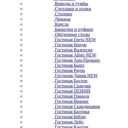
Комоды и тумбы
Стеллажи и полки
Столики
Диваны
Кресла
Банкетки и пуфики
Обеденные столы
Гостиная Грета NEW
Гостиная Бридж
Гостиная Валенсия
Гостиная Айно NEW
Гостиная Ари-Прованс
Гостиная Бьерт
Гостиная Рауна
Гостиная Дания NEW
Гостиная Бостон
Гостиная Скандия
Гостиная ПЕННИ
Гостиная Гранада
Гостиная Викинг
Гостиная Скандинавия
Гостиная Балтика
Гостиная Бейли
Гостиная Лебо
Гостиная Кантри