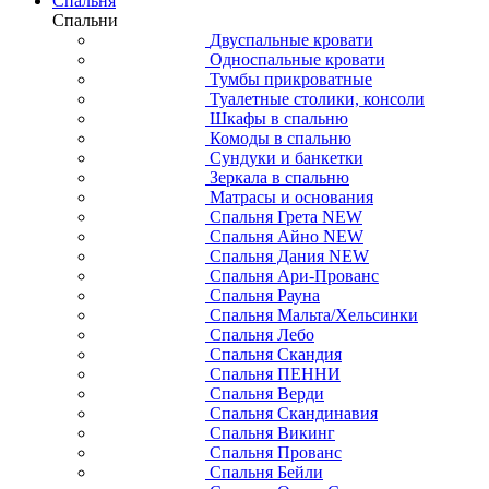
Спальня
Спальни
Двуспальные кровати
Односпальные кровати
Тумбы прикроватные
Туалетные столики, консоли
Шкафы в спальню
Комоды в спальню
Сундуки и банкетки
Зеркала в спальню
Матрасы и основания
Спальня Грета NEW
Спальня Айно NEW
Спальня Дания NEW
Спальня Ари-Прованс
Спальня Рауна
Спальня Мальта/Хельсинки
Спальня Лебо
Спальня Скандия
Спальня ПЕННИ
Спальня Верди
Спальня Скандинавия
Спальня Викинг
Спальня Прованс
Спальня Бейли