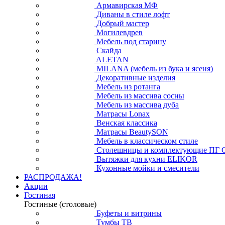
Армавирская МФ
Диваны в стиле лофт
Добрый мастер
Могилевдрев
Мебель под старину
Скайда
ALETAN
MILANA (мебель из бука и ясеня)
Декоративные изделия
Мебель из ротанга
Мебель из массива сосны
Мебель из массива дуба
Матрасы Lonax
Венская классика
Матрасы BeautySON
Мебель в классическом стиле
Столешницы и комплектующие ПГ 
Вытяжки для кухни ELIKOR
Кухонные мойки и смесители
РАСПРОДАЖА!
Акции
Гостиная
Гостиные (столовые)
Буфеты и витрины
Тумбы ТВ