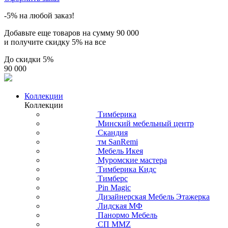
-5% на любой заказ!
Добавьте еще товаров на сумму
90 000
и получите скидку
5% на все
До скидки
5%
90 000
Коллекции
Коллекции
Тимберика
Минский мебельный центр
Скандия
тм SanRemi
Мебель Икея
Муромские мастера
Тимберика Кидс
Тимберс
Pin Magic
Дизайнерская Мебель Этажерка
Лидская МФ
Панормо Мебель
СП ММZ