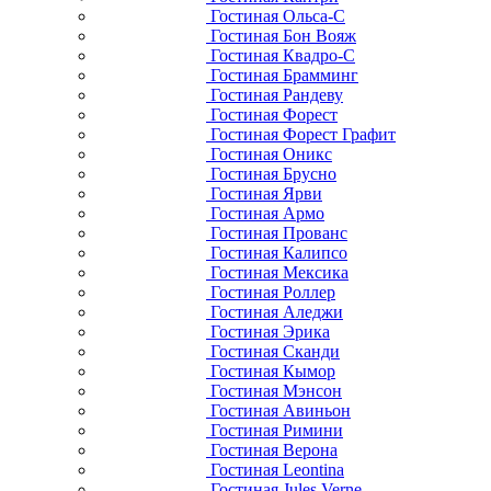
Гостиная Ольса-С
Гостиная Бон Вояж
Гостиная Квадро-С
Гостиная Брамминг
Гостиная Рандеву
Гостиная Форест
Гостиная Форест Графит
Гостиная Оникс
Гостиная Брусно
Гостиная Ярви
Гостиная Армо
Гостиная Прованс
Гостиная Калипсо
Гостиная Мексика
Гостиная Роллер
Гостиная Аледжи
Гостиная Эрика
Гостиная Сканди
Гостиная Кымор
Гостиная Мэнсон
Гостиная Авиньон
Гостиная Римини
Гостиная Верона
Гостиная Leontina
Гостиная Jules Verne