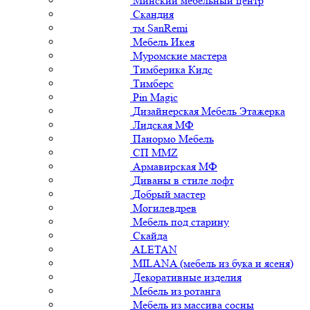
Минский мебельный центр
Скандия
тм SanRemi
Мебель Икея
Муромские мастера
Тимберика Кидс
Тимберс
Pin Magic
Дизайнерская Мебель Этажерка
Лидская МФ
Панормо Мебель
СП ММZ
Армавирская МФ
Диваны в стиле лофт
Добрый мастер
Могилевдрев
Мебель под старину
Скайда
ALETAN
MILANA (мебель из бука и ясеня)
Декоративные изделия
Мебель из ротанга
Мебель из массива сосны