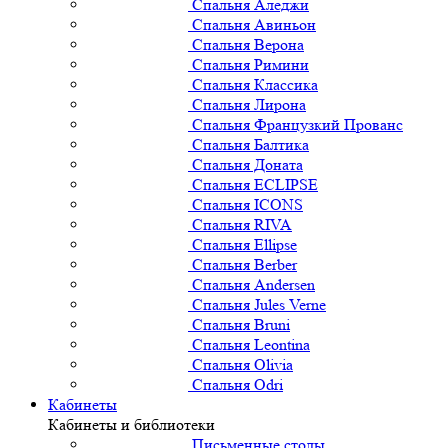
Спальня Аледжи
Спальня Авиньон
Спальня Верона
Спальня Римини
Спальня Классика
Спальня Лирона
Спальня Французкий Прованс
Спальня Балтика
Спальня Доната
Спальня ECLIPSE
Спальня ICONS
Спальня RIVA
Спальня Ellipse
Спальня Berber
Спальня Andersen
Спальня Jules Verne
Спальня Bruni
Спальня Leontina
Спальня Olivia
Спальня Odri
Кабинеты
Кабинеты и библиотеки
Письменные столы