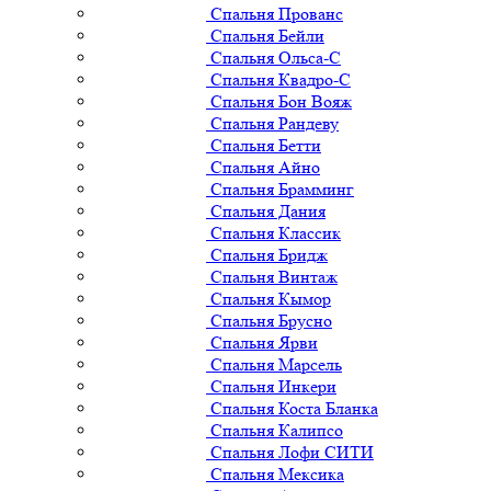
Спальня Прованс
Спальня Бейли
Спальня Ольса-С
Спальня Квадро-С
Спальня Бон Вояж
Спальня Рандеву
Спальня Бетти
Спальня Айно
Спальня Брамминг
Спальня Дания
Спальня Классик
Спальня Бридж
Спальня Винтаж
Спальня Кымор
Спальня Брусно
Спальня Ярви
Спальня Марсель
Спальня Инкери
Спальня Коста Бланка
Спальня Калипсо
Спальня Лофи СИТИ
Спальня Мексика