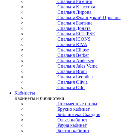
Спальня Римини
Спальня Классика
Спальня Лирона
Спальня Французкий Прованс
Спальня Балтика
Спальня Доната
Спальня ECLIPSE
Спальня ICONS
Спальня RIVA
Спальня Ellipse
Спальня Berber
Спальня Andersen
Спальня Jules Verne
Спальня Bruni
Спальня Leontina
Спальня Olivia
Спальня Odri
Кабинеты
Кабинеты и библиотеки
Письменные столы
Брусно кабинет
Библиотека Скандия
Ольса кабинет
Рауна кабинет
Бостон кабинет