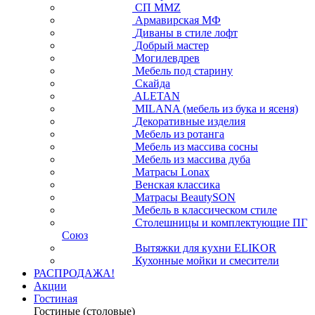
СП ММZ
Армавирская МФ
Диваны в стиле лофт
Добрый мастер
Могилевдрев
Мебель под старину
Скайда
ALETAN
MILANA (мебель из бука и ясеня)
Декоративные изделия
Мебель из ротанга
Мебель из массива сосны
Мебель из массива дуба
Матрасы Lonax
Венская классика
Матрасы BeautySON
Мебель в классическом стиле
Столешницы и комплектующие ПГ
Союз
Вытяжки для кухни ELIKOR
Кухонные мойки и смесители
РАСПРОДАЖА!
Акции
Гостиная
Гостиные (столовые)