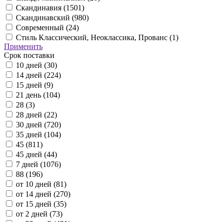
Скандинавия (
1501
)
Скандинавский (
980
)
Современный (
24
)
Стиль Классический, Неоклассика, Прованс (
1
)
Применить
Срок поставки
10 дней (
30
)
14 дней (
224
)
15 дней (
9
)
21 день (
104
)
28 (
3
)
28 дней (
22
)
30 дней (
720
)
35 дней (
104
)
45 (
811
)
45 дней (
44
)
7 дней (
1076
)
88 (
196
)
от 10 дней (
81
)
от 14 дней (
270
)
от 15 дней (
35
)
от 2 дней (
73
)