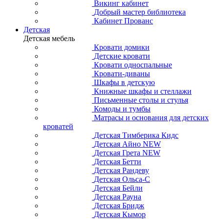
Викинг кабинет
Добрый мастер библиотека
Кабинет Прованс
Детская
Детская мебель
Кровати домики
Детские кровати
Кровати односпальные
Кровати-диваны
Шкафы в детскую
Книжные шкафы и стеллажи
Письменные столы и стулья
Комоды и тумбы
Матрасы и основания для детских
кроватей
Детская Тимберика Кидс
Детская Айно NEW
Детская Грета NEW
Детская Бетти
Детская Рандеву
Детская Ольса-С
Детская Бейли
Детская Рауна
Детская Бридж
Детская Кымор