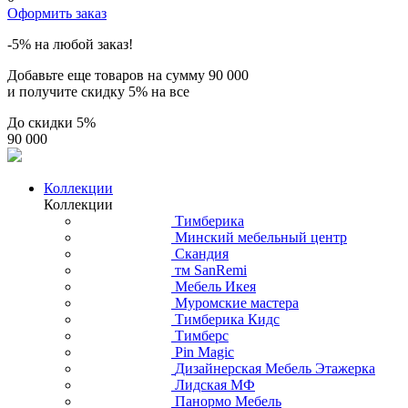
Оформить заказ
-5% на любой заказ!
Добавьте еще товаров на сумму
90 000
и получите скидку
5% на все
До скидки
5%
90 000
Коллекции
Коллекции
Тимберика
Минский мебельный центр
Скандия
тм SanRemi
Мебель Икея
Муромские мастера
Тимберика Кидс
Тимберс
Pin Magic
Дизайнерская Мебель Этажерка
Лидская МФ
Панормо Мебель