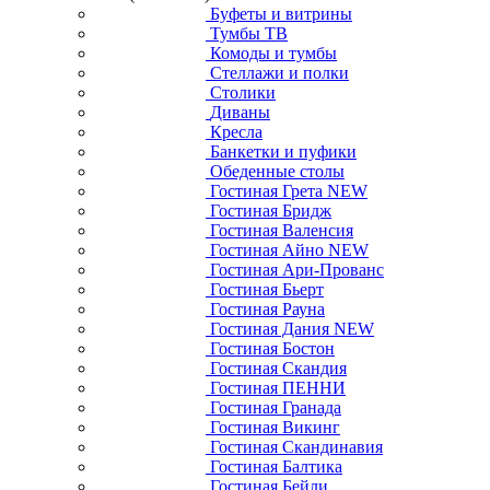
Буфеты и витрины
Тумбы ТВ
Комоды и тумбы
Стеллажи и полки
Столики
Диваны
Кресла
Банкетки и пуфики
Обеденные столы
Гостиная Грета NEW
Гостиная Бридж
Гостиная Валенсия
Гостиная Айно NEW
Гостиная Ари-Прованс
Гостиная Бьерт
Гостиная Рауна
Гостиная Дания NEW
Гостиная Бостон
Гостиная Скандия
Гостиная ПЕННИ
Гостиная Гранада
Гостиная Викинг
Гостиная Скандинавия
Гостиная Балтика
Гостиная Бейли