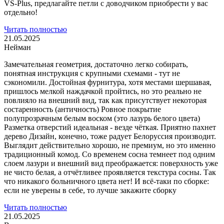
VS-Plus, предлагайте петли с доводчиком приобрести у вас
отдельно!
Читать полностью
21.05.2025
Нейман
Замечательная геометрия, достаточно легко собирать,
понятная инструкция с крупными схемами - тут не
сэкономили. Достойная фурнитура, хотя местами шершавая,
пришлось мелкой наждачкой пройтись, но это реально не
повлияло на внешний вид, так как присутствует некоторая
состаренность (античность) Ровное покрытие
полупрозрачным белым воском (это лазурь белого цвета)
Разметка отверстий идеальная - везде чёткая. Приятно пахнет
дерево Дизайн, конечно, тоже радует Белоруссия производит.
Выглядит действительно хорошо, не премиум, но это именно
традиционный комод. Со временем сосна темнеет под одним
слоем лазури и внешний вид преображается: поверхность уже
не чисто белая, а отчётливее проявляется текстура сосны. Так
что никакого больничного цвета нет! И всё-таки по сборке:
если не уверены в себе, то лучше закажите сборку
Читать полностью
21.05.2025