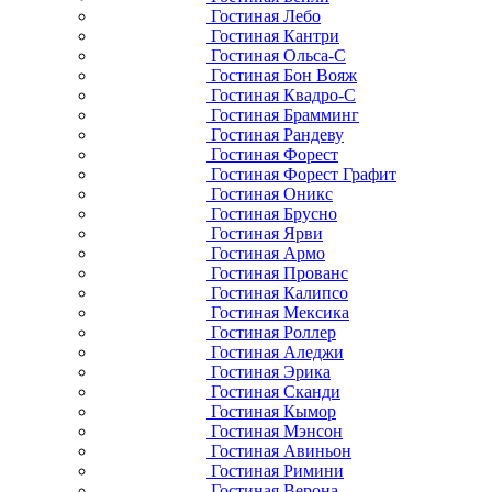
Гостиная Лебо
Гостиная Кантри
Гостиная Ольса-С
Гостиная Бон Вояж
Гостиная Квадро-С
Гостиная Брамминг
Гостиная Рандеву
Гостиная Форест
Гостиная Форест Графит
Гостиная Оникс
Гостиная Брусно
Гостиная Ярви
Гостиная Армо
Гостиная Прованс
Гостиная Калипсо
Гостиная Мексика
Гостиная Роллер
Гостиная Аледжи
Гостиная Эрика
Гостиная Сканди
Гостиная Кымор
Гостиная Мэнсон
Гостиная Авиньон
Гостиная Римини
Гостиная Верона