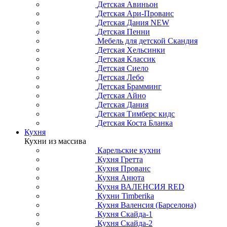
Детская Авиньон
Детская Ари-Прованс
Детская Дания NEW
Детская Пенни
Мебель для детской Скандия
Детская Хельсинки
Детская Классик
Детская Сиело
Детская Лебо
Детская Брамминг
Детская Айно
Детская Дания
Детская Тимберс кидс
Детская Коста Бланка
Кухня
Кухни из массива
Карельские кухни
Кухня Гретта
Кухня Прованс
Кухня Анюта
Кухня ВАЛЕНСИЯ RED
Кухни Timberika
Кухня Валенсия (Барселона)
Кухня Скайда-1
Кухня Скайда-2