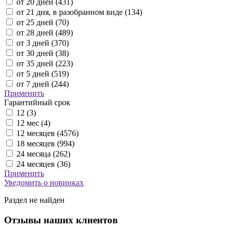
от 20 дней (
431
)
от 21 дня, в разобранном виде (
134
)
от 25 дней (
70
)
от 28 дней (
489
)
от 3 дней (
370
)
от 30 дней (
38
)
от 35 дней (
223
)
от 5 дней (
519
)
от 7 дней (
244
)
Применить
Гарантийный срок
12 (
3
)
12 мес (
4
)
12 месяцев (
4576
)
18 месяцев (
994
)
24 месяца (
262
)
24 месяцев (
36
)
Применить
Уведомить о новинках
Раздел не найден
Отзывы наших клиентов