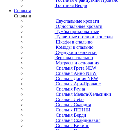
Гостиная Французкий Прованс
Гостиная Верди
Спальня
Спальни
Двуспальные кровати
Односпальные кровати
Тумбы прикроватные
Туалетные столики, консоли
Шкафы в спальню
Комоды в спальню
Сундуки и банкетки
Зеркала в спальню
Матрасы и основания
Спальня Грета NEW
Спальня Айно NEW
Спальня Дания NEW
Спальня Ари-Прованс
Спальня Рауна
Спальня Мальта/Хельсинки
Спальня Лебо
Спальня Скандия
Спальня ПЕННИ
Спальня Верди
Спальня Скандинавия
Спальня Викинг