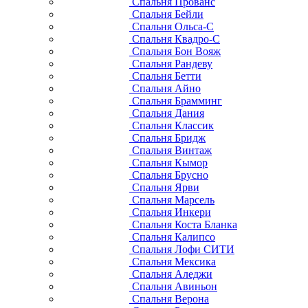
Спальня Прованс
Спальня Бейли
Спальня Ольса-С
Спальня Квадро-С
Спальня Бон Вояж
Спальня Рандеву
Спальня Бетти
Спальня Айно
Спальня Брамминг
Спальня Дания
Спальня Классик
Спальня Бридж
Спальня Винтаж
Спальня Кымор
Спальня Брусно
Спальня Ярви
Спальня Марсель
Спальня Инкери
Спальня Коста Бланка
Спальня Калипсо
Спальня Лофи СИТИ
Спальня Мексика
Спальня Аледжи
Спальня Авиньон
Спальня Верона