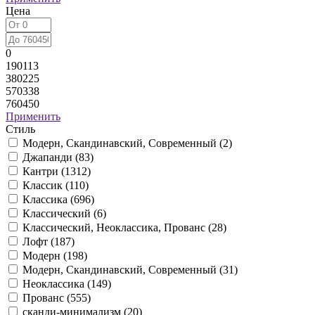
Цена
0
190113
380225
570338
760450
Применить
Стиль
Модерн, Скандинавский, Современный (
2
)
Джапанди (
83
)
Кантри (
1312
)
Классик (
110
)
Классика (
696
)
Классический (
6
)
Классический, Неоклассика, Прованс (
28
)
Лофт (
187
)
Модерн (
198
)
Модерн, Скандинавский, Современный (
31
)
Неоклассика (
149
)
Прованс (
555
)
сканди-минимализм (
20
)