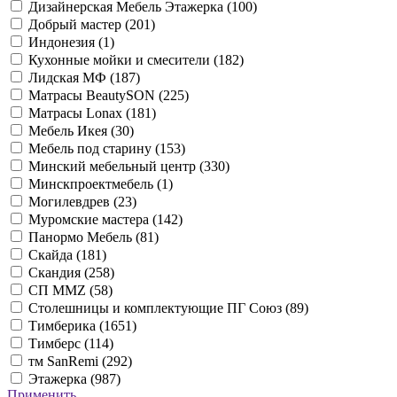
Дизайнерская Мебель Этажерка (
100
)
Добрый мастер (
201
)
Индонезия (
1
)
Кухонные мойки и смесители (
182
)
Лидская МФ (
187
)
Матрасы BeautySON (
225
)
Матрасы Lonax (
181
)
Мебель Икея (
30
)
Мебель под старину (
153
)
Минский мебельный центр (
330
)
Минскпроектмебель (
1
)
Могилевдрев (
23
)
Муромские мастера (
142
)
Панормо Мебель (
81
)
Скайда (
181
)
Скандия (
258
)
СП ММZ (
58
)
Столешницы и комплектующие ПГ Союз (
89
)
Тимберика (
1651
)
Тимберс (
114
)
тм SanRemi (
292
)
Этажерка (
987
)
Применить