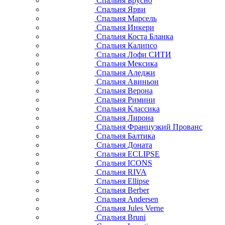
Спальня Брусно
Спальня Ярви
Спальня Марсель
Спальня Инкери
Спальня Коста Бланка
Спальня Калипсо
Спальня Лофи СИТИ
Спальня Мексика
Спальня Аледжи
Спальня Авиньон
Спальня Верона
Спальня Римини
Спальня Классика
Спальня Лирона
Спальня Французкий Прованс
Спальня Балтика
Спальня Доната
Спальня ECLIPSE
Спальня ICONS
Спальня RIVA
Спальня Ellipse
Спальня Berber
Спальня Andersen
Спальня Jules Verne
Спальня Bruni