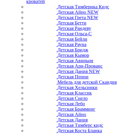
кроватей
Детская Тимберика Кидс
Детская Айно NEW
Детская Грета NEW
Детская Бетти
Детская Рандеву
Детская Ольса-С
Детская Бейли
Детская Рауна
Детская Бридж
Детская Кымор
Детская Авиньон
Детская Ари-Прованс
Детская Дания NEW
Детская Пенни
Мебель для детской Скандия
Детская Хельсинки
Детская Классик
Детская Сиело
Детская Лебо
Детская Брамминг
Детская Айно
Детская Дания
Детская Тимберс кидс
Детская Коста Бланка