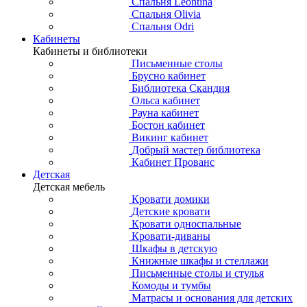
Спальня Leontina
Спальня Olivia
Спальня Odri
Кабинеты
Кабинеты и библиотеки
Письменные столы
Брусно кабинет
Библиотека Скандия
Ольса кабинет
Рауна кабинет
Бостон кабинет
Викинг кабинет
Добрый мастер библиотека
Кабинет Прованс
Детская
Детская мебель
Кровати домики
Детские кровати
Кровати односпальные
Кровати-диваны
Шкафы в детскую
Книжные шкафы и стеллажи
Письменные столы и стулья
Комоды и тумбы
Матрасы и основания для детских