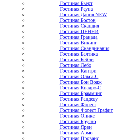
Гостиная Бьерт
Гостиная Рауна
Гостиная Дания NEW
Гостиная Бостон
Гостиная Скандия
Гостиная ПЕННИ
Гостиная Гранада
Гостиная Викинг
Гостиная Скандинавия
Гостиная Балтика
Гостиная Бейли
Гостиная Лебо
Гостиная Кантри
Гостиная Ольса-С
Гостиная Бон Вояж
Гостиная Квадро-С
Гостиная Брамминг
Гостиная Рандеву
Гостиная Форест
Гостиная Форест Графит
Гостиная Оникс
Гостиная Брусно
Гостиная Ярви
Гостиная Армо
Гостиная Прованс