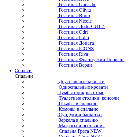
Гостиная Gouache
Гостиная Olivia
Гостиная Bruni
Гостиная Nicole
Гостиная Лофт СИТИ
Гостиная Odri
Гостиная Pollo
Гостиная Доната
Гостиная ICONS
Гостиная Riva
Гостиная Французкий Прованс
Гостиная Верди
Спальня
Спальни
Двуспальные кровати
Односпальные кровати
Тумбы прикроватные
Туалетные столики, консоли
Шкафы в спальню
Комоды в спальню
Сундуки и банкетки
Зеркала в спальню
Матрасы и основания
Спальня Грета NEW
Спальня Айно NEW