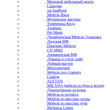
Минский мебельный центр
Скандия
тм SanRemi
Мебель Икея
Муромские мастера
Тимберика Кидс
Тимберс
Pin Magic
Дизайнерская Мебель Этажерка
Лидская МФ
Панормо Мебель
СП ММZ
Армавирская МФ
Диваны в стиле лофт
Добрый мастер
Могилевдрев
Мебель под старину
Скайда
ALETAN
MILANA (мебель из бука и ясеня)
Декоративные изделия
Мебель из ротанга
Мебель из массива сосны
Мебель из массива дуба
Матрасы Lonax