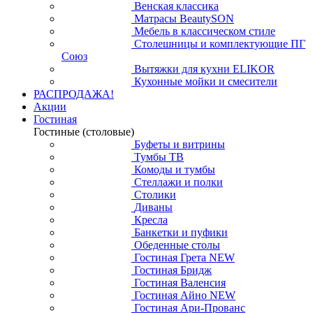
Венская классика
Матрасы BeautySON
Мебель в классическом стиле
Столешницы и комплектующие ПГ
Союз
Вытяжки для кухни ELIKOR
Кухонные мойки и смесители
РАСПРОДАЖА!
Акции
Гостиная
Гостиные (столовые)
Буфеты и витрины
Тумбы ТВ
Комоды и тумбы
Стеллажи и полки
Столики
Диваны
Кресла
Банкетки и пуфики
Обеденные столы
Гостиная Грета NEW
Гостиная Бридж
Гостиная Валенсия
Гостиная Айно NEW
Гостиная Ари-Прованс