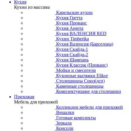
Кухня
Кухни из массива
Карельские кухни
Кухня Гретта
Кухня Прованс
Кухня Анюта
Кухня ВАЛЕНСИЯ RED
Кухни Timberika
Кухня Валенсия (Барселона)
Кухня Скайда-1
Кухня Скайда-2
Кухня Шампань
Кухня Классик (Прованс)
Мойки и смесители
Кухонные вытяжки Elikor
Столешницы Союз(дсп)
Каменные столешницы
Комплектующие для столешниц
Прихожая
Мебель для прихожей
Коллекции мебели для прихожей
Вешалки
Готовые комплекты
Зеркала
Консоли