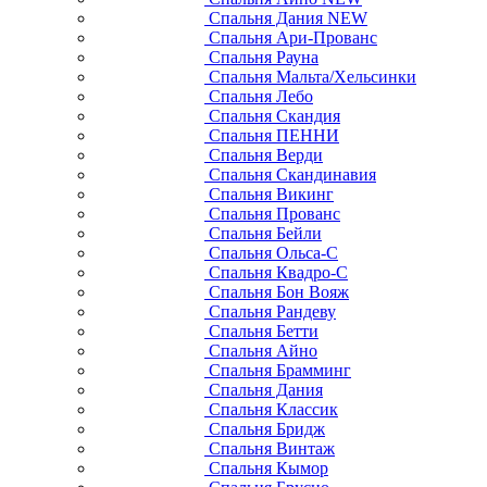
Спальня Дания NEW
Спальня Ари-Прованс
Спальня Рауна
Спальня Мальта/Хельсинки
Спальня Лебо
Спальня Скандия
Спальня ПЕННИ
Спальня Верди
Спальня Скандинавия
Спальня Викинг
Спальня Прованс
Спальня Бейли
Спальня Ольса-С
Спальня Квадро-С
Спальня Бон Вояж
Спальня Рандеву
Спальня Бетти
Спальня Айно
Спальня Брамминг
Спальня Дания
Спальня Классик
Спальня Бридж
Спальня Винтаж
Спальня Кымор