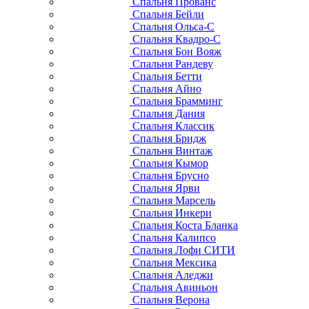
Спальня Прованс
Спальня Бейли
Спальня Ольса-С
Спальня Квадро-С
Спальня Бон Вояж
Спальня Рандеву
Спальня Бетти
Спальня Айно
Спальня Брамминг
Спальня Дания
Спальня Классик
Спальня Бридж
Спальня Винтаж
Спальня Кымор
Спальня Брусно
Спальня Ярви
Спальня Марсель
Спальня Инкери
Спальня Коста Бланка
Спальня Калипсо
Спальня Лофи СИТИ
Спальня Мексика
Спальня Аледжи
Спальня Авиньон
Спальня Верона