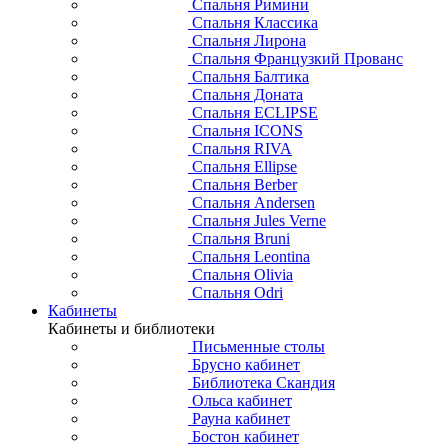
Спальня Римини
Спальня Классика
Спальня Лирона
Спальня Французкий Прованс
Спальня Балтика
Спальня Доната
Спальня ECLIPSE
Спальня ICONS
Спальня RIVA
Спальня Ellipse
Спальня Berber
Спальня Andersen
Спальня Jules Verne
Спальня Bruni
Спальня Leontina
Спальня Olivia
Спальня Odri
Кабинеты
Кабинеты и библиотеки
Письменные столы
Брусно кабинет
Библиотека Скандия
Ольса кабинет
Рауна кабинет
Бостон кабинет