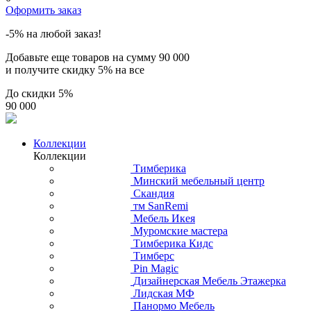
Оформить заказ
-5% на любой заказ!
Добавьте еще товаров на сумму
90 000
и получите скидку
5% на все
До скидки
5%
90 000
Коллекции
Коллекции
Тимберика
Минский мебельный центр
Скандия
тм SanRemi
Мебель Икея
Муромские мастера
Тимберика Кидс
Тимберс
Pin Magic
Дизайнерская Мебель Этажерка
Лидская МФ
Панормо Мебель