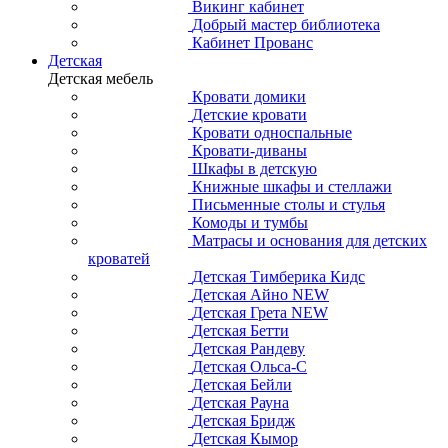
Викинг кабинет
Добрый мастер библиотека
Кабинет Прованс
Детская
Детская мебель
Кровати домики
Детские кровати
Кровати односпальные
Кровати-диваны
Шкафы в детскую
Книжные шкафы и стеллажи
Письменные столы и стулья
Комоды и тумбы
Матрасы и основания для детских
кроватей
Детская Тимберика Кидс
Детская Айно NEW
Детская Грета NEW
Детская Бетти
Детская Рандеву
Детская Ольса-С
Детская Бейли
Детская Рауна
Детская Бридж
Детская Кымор