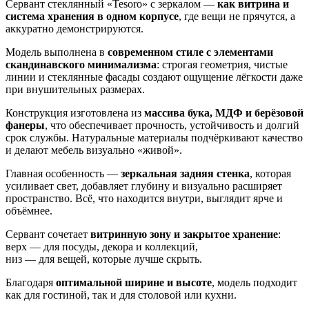
Сервант стеклянный «Tesoro» с зеркалом —
как витрина и
система хранения в одном корпусе
, где вещи не прячутся, а
аккуратно демонстрируются.
Модель выполнена в
современном стиле с элементами
скандинавского минимализма
: строгая геометрия, чистые
линии и стеклянные фасады создают ощущение лёгкости даже
при внушительных размерах.
Конструкция изготовлена из
массива бука, МДФ и берёзовой
фанеры
, что обеспечивает прочность, устойчивость и долгий
срок службы. Натуральные материалы подчёркивают качество
и делают мебель визуально «живой».
Главная особенность —
зеркальная задняя стенка
, которая
усиливает свет, добавляет глубину и визуально расширяет
пространство. Всё, что находится внутри, выглядит ярче и
объёмнее.
Сервант сочетает
витринную зону и закрытое хранение
:
верх — для посуды, декора и коллекций,
низ — для вещей, которые лучше скрыть.
Благодаря
оптимальной ширине и высоте
, модель подходит
как для гостиной, так и для столовой или кухни.