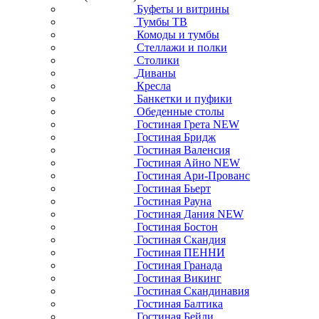
Буфеты и витрины
Тумбы ТВ
Комоды и тумбы
Стеллажи и полки
Столики
Диваны
Кресла
Банкетки и пуфики
Обеденные столы
Гостиная Грета NEW
Гостиная Бридж
Гостиная Валенсия
Гостиная Айно NEW
Гостиная Ари-Прованс
Гостиная Бьерт
Гостиная Рауна
Гостиная Дания NEW
Гостиная Бостон
Гостиная Скандия
Гостиная ПЕННИ
Гостиная Гранада
Гостиная Викинг
Гостиная Скандинавия
Гостиная Балтика
Гостиная Бейли