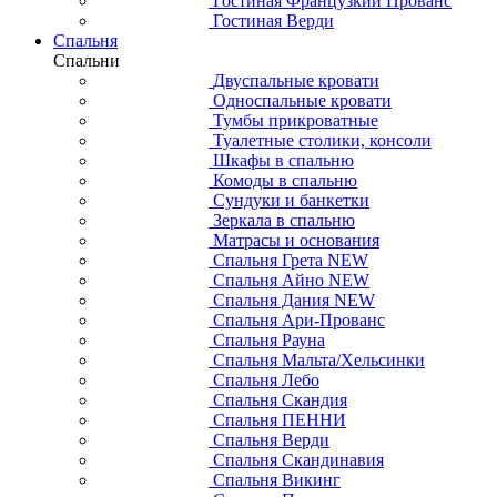
Гостиная Французкий Прованс
Гостиная Верди
Спальня
Спальни
Двуспальные кровати
Односпальные кровати
Тумбы прикроватные
Туалетные столики, консоли
Шкафы в спальню
Комоды в спальню
Сундуки и банкетки
Зеркала в спальню
Матрасы и основания
Спальня Грета NEW
Спальня Айно NEW
Спальня Дания NEW
Спальня Ари-Прованс
Спальня Рауна
Спальня Мальта/Хельсинки
Спальня Лебо
Спальня Скандия
Спальня ПЕННИ
Спальня Верди
Спальня Скандинавия
Спальня Викинг