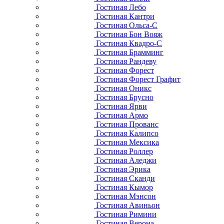
Гостиная Лебо
Гостиная Кантри
Гостиная Ольса-С
Гостиная Бон Вояж
Гостиная Квадро-С
Гостиная Брамминг
Гостиная Рандеву
Гостиная Форест
Гостиная Форест Графит
Гостиная Оникс
Гостиная Брусно
Гостиная Ярви
Гостиная Армо
Гостиная Прованс
Гостиная Калипсо
Гостиная Мексика
Гостиная Роллер
Гостиная Аледжи
Гостиная Эрика
Гостиная Сканди
Гостиная Кымор
Гостиная Мэнсон
Гостиная Авиньон
Гостиная Римини
Гостиная Верона