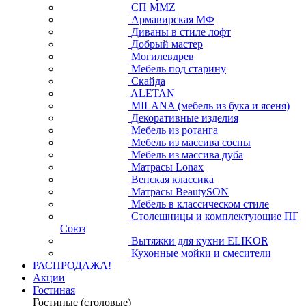
СП ММZ
Армавирская МФ
Диваны в стиле лофт
Добрый мастер
Могилевдрев
Мебель под старину
Скайда
ALETAN
MILANA (мебель из бука и ясеня)
Декоративные изделия
Мебель из ротанга
Мебель из массива сосны
Мебель из массива дуба
Матрасы Lonax
Венская классика
Матрасы BeautySON
Мебель в классическом стиле
Столешницы и комплектующие ПГ
Союз
Вытяжки для кухни ELIKOR
Кухонные мойки и смесители
РАСПРОДАЖА!
Акции
Гостиная
Гостиные (столовые)