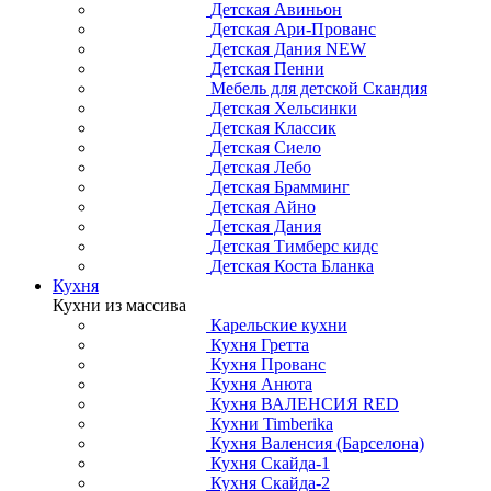
Детская Авиньон
Детская Ари-Прованс
Детская Дания NEW
Детская Пенни
Мебель для детской Скандия
Детская Хельсинки
Детская Классик
Детская Сиело
Детская Лебо
Детская Брамминг
Детская Айно
Детская Дания
Детская Тимберс кидс
Детская Коста Бланка
Кухня
Кухни из массива
Карельские кухни
Кухня Гретта
Кухня Прованс
Кухня Анюта
Кухня ВАЛЕНСИЯ RED
Кухни Timberika
Кухня Валенсия (Барселона)
Кухня Скайда-1
Кухня Скайда-2