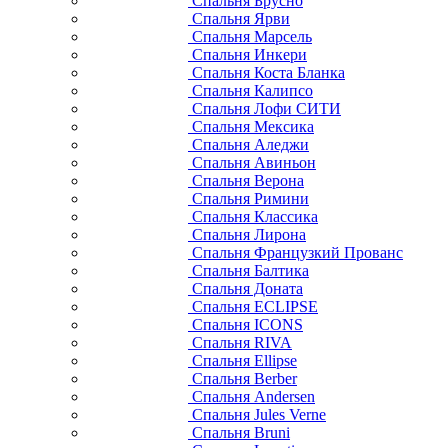
Спальня Брусно
Спальня Ярви
Спальня Марсель
Спальня Инкери
Спальня Коста Бланка
Спальня Калипсо
Спальня Лофи СИТИ
Спальня Мексика
Спальня Аледжи
Спальня Авиньон
Спальня Верона
Спальня Римини
Спальня Классика
Спальня Лирона
Спальня Французкий Прованс
Спальня Балтика
Спальня Доната
Спальня ECLIPSE
Спальня ICONS
Спальня RIVA
Спальня Ellipse
Спальня Berber
Спальня Andersen
Спальня Jules Verne
Спальня Bruni