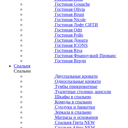
Гостиная Gouache
Гостиная Olivia
Гостиная Bruni
Гостиная Nicole
Гостиная Лофт СИТИ
Гостиная Odri
Гостиная Pollo
Гостиная Доната
Гостиная ICONS
Гостиная Riva
Гостиная Французкий Прованс
Гостиная Верди
Спальня
Спальни
Двуспальные кровати
Односпальные кровати
Тумбы прикроватные
Туалетные столики, консоли
Шкафы в спальню
Комоды в спальню
Сундуки и банкетки
Зеркала в спальню
Матрасы и основания
Спальня Грета NEW
Спальня Айно NEW