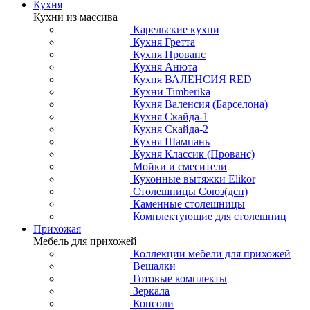
Кухня
Кухни из массива
Карельские кухни
Кухня Гретта
Кухня Прованс
Кухня Анюта
Кухня ВАЛЕНСИЯ RED
Кухни Timberika
Кухня Валенсия (Барселона)
Кухня Скайда-1
Кухня Скайда-2
Кухня Шампань
Кухня Классик (Прованс)
Мойки и смесители
Кухонные вытяжки Elikor
Столешницы Союз(дсп)
Каменные столешницы
Комплектующие для столешниц
Прихожая
Мебель для прихожей
Коллекции мебели для прихожей
Вешалки
Готовые комплекты
Зеркала
Консоли