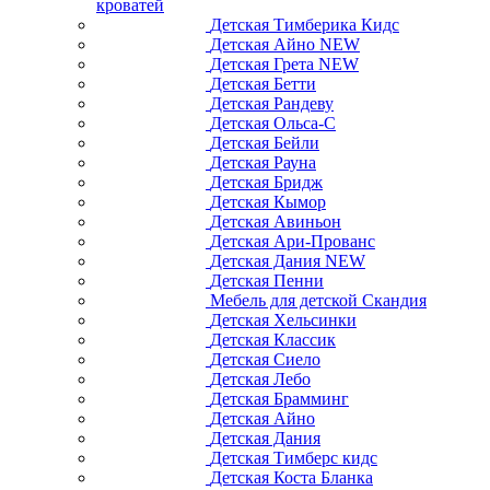
кроватей
Детская Тимберика Кидс
Детская Айно NEW
Детская Грета NEW
Детская Бетти
Детская Рандеву
Детская Ольса-С
Детская Бейли
Детская Рауна
Детская Бридж
Детская Кымор
Детская Авиньон
Детская Ари-Прованс
Детская Дания NEW
Детская Пенни
Мебель для детской Скандия
Детская Хельсинки
Детская Классик
Детская Сиело
Детская Лебо
Детская Брамминг
Детская Айно
Детская Дания
Детская Тимберс кидс
Детская Коста Бланка