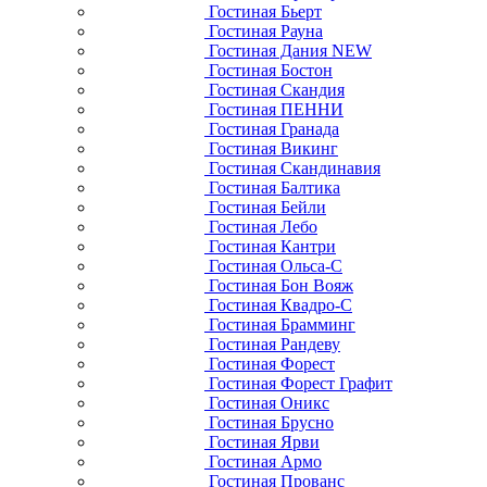
Гостиная Бьерт
Гостиная Рауна
Гостиная Дания NEW
Гостиная Бостон
Гостиная Скандия
Гостиная ПЕННИ
Гостиная Гранада
Гостиная Викинг
Гостиная Скандинавия
Гостиная Балтика
Гостиная Бейли
Гостиная Лебо
Гостиная Кантри
Гостиная Ольса-С
Гостиная Бон Вояж
Гостиная Квадро-С
Гостиная Брамминг
Гостиная Рандеву
Гостиная Форест
Гостиная Форест Графит
Гостиная Оникс
Гостиная Брусно
Гостиная Ярви
Гостиная Армо
Гостиная Прованс