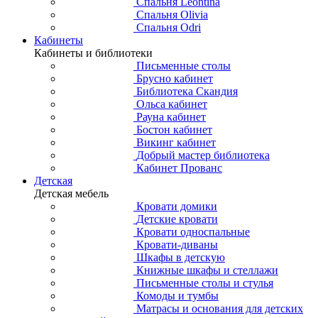
Спальня Leontina
Спальня Olivia
Спальня Odri
Кабинеты
Кабинеты и библиотеки
Письменные столы
Брусно кабинет
Библиотека Скандия
Ольса кабинет
Рауна кабинет
Бостон кабинет
Викинг кабинет
Добрый мастер библиотека
Кабинет Прованс
Детская
Детская мебель
Кровати домики
Детские кровати
Кровати односпальные
Кровати-диваны
Шкафы в детскую
Книжные шкафы и стеллажи
Письменные столы и стулья
Комоды и тумбы
Матрасы и основания для детских