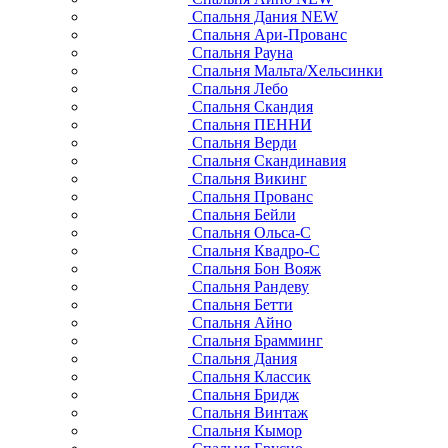
Спальня Дания NEW
Спальня Ари-Прованс
Спальня Рауна
Спальня Мальта/Хельсинки
Спальня Лебо
Спальня Скандия
Спальня ПЕННИ
Спальня Верди
Спальня Скандинавия
Спальня Викинг
Спальня Прованс
Спальня Бейли
Спальня Ольса-С
Спальня Квадро-С
Спальня Бон Вояж
Спальня Рандеву
Спальня Бетти
Спальня Айно
Спальня Брамминг
Спальня Дания
Спальня Классик
Спальня Бридж
Спальня Винтаж
Спальня Кымор