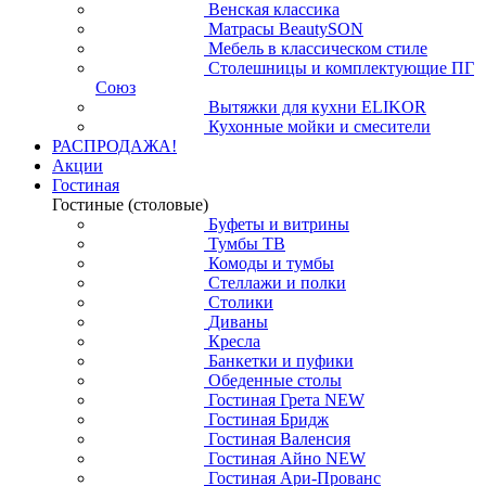
Венская классика
Матрасы BeautySON
Мебель в классическом стиле
Столешницы и комплектующие ПГ
Союз
Вытяжки для кухни ELIKOR
Кухонные мойки и смесители
РАСПРОДАЖА!
Акции
Гостиная
Гостиные (столовые)
Буфеты и витрины
Тумбы ТВ
Комоды и тумбы
Стеллажи и полки
Столики
Диваны
Кресла
Банкетки и пуфики
Обеденные столы
Гостиная Грета NEW
Гостиная Бридж
Гостиная Валенсия
Гостиная Айно NEW
Гостиная Ари-Прованс