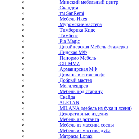
Минский мебельный центр
Скандия
тм SanRemi
Мебель Икея
Муромские мастера
Тимберика Кидс
Тимберс
Pin Magic
Дизайнерская Мебель Этажерка
Лидская МФ
Панормо Мебель
СП ММZ
Армавирская МФ
Диваны в стиле лофт
Добрый мастер
Могилевдрев
Мебель под старину
Скайда
ALETAN
MILANA (мебель из бука и ясеня)
Декоративные изделия
Мебель из ротанга
Мебель из массива сосны
Мебель из массива дуба
Матрасы Lonax