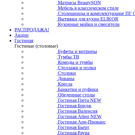
Матрасы BeautySON
Мебель в классическом стиле
Столешницы и комплектующие ПГ 
Вытяжки для кухни ELIKOR
Кухонные мойки и смесители
РАСПРОДАЖА!
Акции
Гостиная
Гостиные (столовые)
Буфеты и витрины
Тумбы ТВ
Комоды и тумбы
Стеллажи и полки
Столики
Диваны
Кресла
Банкетки и пуфики
Обеденные столы
Гостиная Грета NEW
Гостиная Бридж
Гостиная Валенсия
Гостиная Айно NEW
Гостиная Ари-Прованс
Гостиная Бьерт
Гостиная Рауна