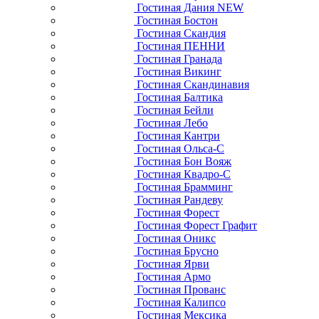
Гостиная Дания NEW
Гостиная Бостон
Гостиная Скандия
Гостиная ПЕННИ
Гостиная Гранада
Гостиная Викинг
Гостиная Скандинавия
Гостиная Балтика
Гостиная Бейли
Гостиная Лебо
Гостиная Кантри
Гостиная Ольса-С
Гостиная Бон Вояж
Гостиная Квадро-С
Гостиная Брамминг
Гостиная Рандеву
Гостиная Форест
Гостиная Форест Графит
Гостиная Оникс
Гостиная Брусно
Гостиная Ярви
Гостиная Армо
Гостиная Прованс
Гостиная Калипсо
Гостиная Мексика