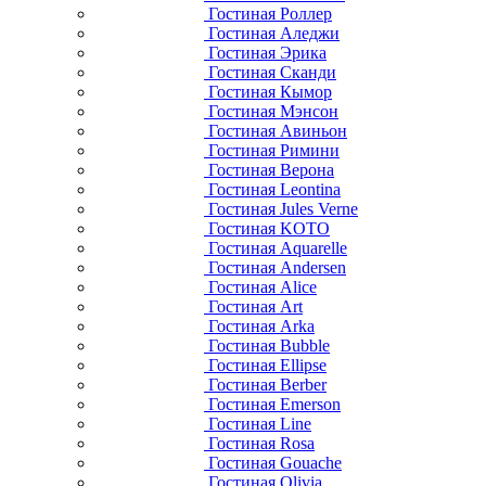
Гостиная Роллер
Гостиная Аледжи
Гостиная Эрика
Гостиная Сканди
Гостиная Кымор
Гостиная Мэнсон
Гостиная Авиньон
Гостиная Римини
Гостиная Верона
Гостиная Leontina
Гостиная Jules Verne
Гостиная KOTO
Гостиная Aquarelle
Гостиная Andersen
Гостиная Alice
Гостиная Art
Гостиная Arka
Гостиная Bubble
Гостиная Ellipse
Гостиная Berber
Гостиная Emerson
Гостиная Line
Гостиная Rosa
Гостиная Gouache
Гостиная Olivia