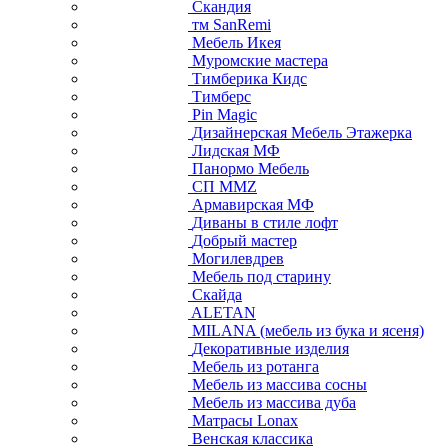
Скандия
тм SanRemi
Мебель Икея
Муромские мастера
Тимберика Кидс
Тимберс
Pin Magic
Дизайнерская Мебель Этажерка
Лидская МФ
Панормо Мебель
СП ММZ
Армавирская МФ
Диваны в стиле лофт
Добрый мастер
Могилевдрев
Мебель под старину
Скайда
ALETAN
MILANA (мебель из бука и ясеня)
Декоративные изделия
Мебель из ротанга
Мебель из массива сосны
Мебель из массива дуба
Матрасы Lonax
Венская классика