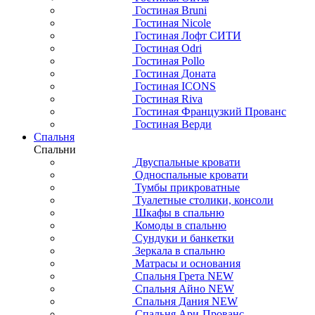
Гостиная Bruni
Гостиная Nicole
Гостиная Лофт СИТИ
Гостиная Odri
Гостиная Pollo
Гостиная Доната
Гостиная ICONS
Гостиная Riva
Гостиная Французкий Прованс
Гостиная Верди
Спальня
Спальни
Двуспальные кровати
Односпальные кровати
Тумбы прикроватные
Туалетные столики, консоли
Шкафы в спальню
Комоды в спальню
Сундуки и банкетки
Зеркала в спальню
Матрасы и основания
Спальня Грета NEW
Спальня Айно NEW
Спальня Дания NEW
Спальня Ари-Прованс