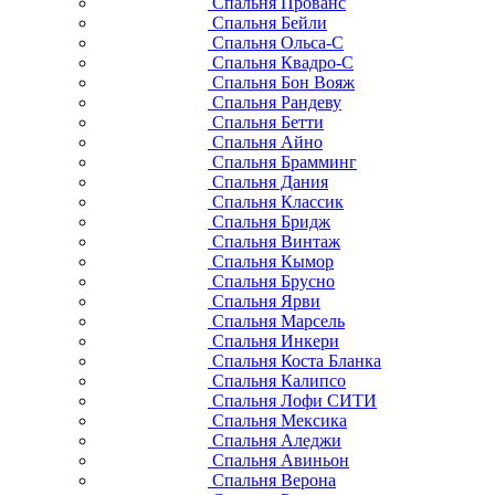
Спальня Прованс
Спальня Бейли
Спальня Ольса-С
Спальня Квадро-С
Спальня Бон Вояж
Спальня Рандеву
Спальня Бетти
Спальня Айно
Спальня Брамминг
Спальня Дания
Спальня Классик
Спальня Бридж
Спальня Винтаж
Спальня Кымор
Спальня Брусно
Спальня Ярви
Спальня Марсель
Спальня Инкери
Спальня Коста Бланка
Спальня Калипсо
Спальня Лофи СИТИ
Спальня Мексика
Спальня Аледжи
Спальня Авиньон
Спальня Верона