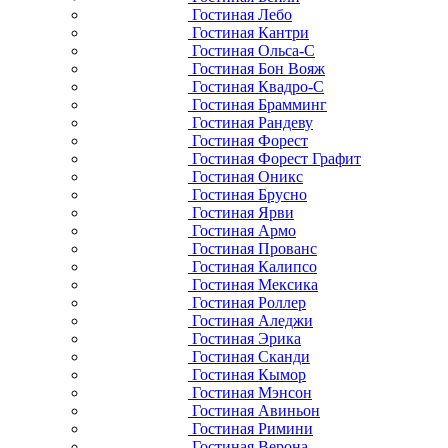
Гостиная Лебо
Гостиная Кантри
Гостиная Ольса-С
Гостиная Бон Вояж
Гостиная Квадро-С
Гостиная Брамминг
Гостиная Рандеву
Гостиная Форест
Гостиная Форест Графит
Гостиная Оникс
Гостиная Брусно
Гостиная Ярви
Гостиная Армо
Гостиная Прованс
Гостиная Калипсо
Гостиная Мексика
Гостиная Роллер
Гостиная Аледжи
Гостиная Эрика
Гостиная Сканди
Гостиная Кымор
Гостиная Мэнсон
Гостиная Авиньон
Гостиная Римини
Гостиная Верона