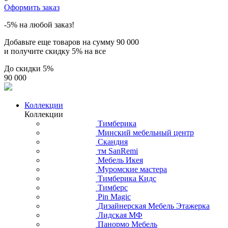
Оформить заказ
-5% на любой заказ!
Добавьте еще товаров на сумму
90 000
и получите скидку
5% на все
До скидки
5%
90 000
Коллекции
Коллекции
Тимберика
Минский мебельный центр
Скандия
тм SanRemi
Мебель Икея
Муромские мастера
Тимберика Кидс
Тимберс
Pin Magic
Дизайнерская Мебель Этажерка
Лидская МФ
Панормо Мебель