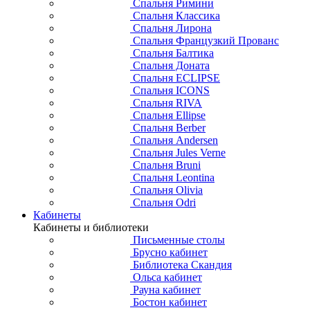
Спальня Римини
Спальня Классика
Спальня Лирона
Спальня Французкий Прованс
Спальня Балтика
Спальня Доната
Спальня ECLIPSE
Спальня ICONS
Спальня RIVA
Спальня Ellipse
Спальня Berber
Спальня Andersen
Спальня Jules Verne
Спальня Bruni
Спальня Leontina
Спальня Olivia
Спальня Odri
Кабинеты
Кабинеты и библиотеки
Письменные столы
Брусно кабинет
Библиотека Скандия
Ольса кабинет
Рауна кабинет
Бостон кабинет