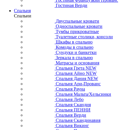
Гостиная Французкий Прованс
Гостиная Верди
Спальня
Спальни
Двуспальные кровати
Односпальные кровати
Тумбы прикроватные
Туалетные столики, консоли
Шкафы в спальню
Комоды в спальню
Сундуки и банкетки
Зеркала в спальню
Матрасы и основания
Спальня Грета NEW
Спальня Айно NEW
Спальня Дания NEW
Спальня Ари-Прованс
Спальня Рауна
Спальня Мальта/Хельсинки
Спальня Лебо
Спальня Скандия
Спальня ПЕННИ
Спальня Верди
Спальня Скандинавия
Спальня Викинг