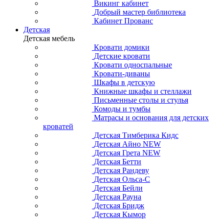
Викинг кабинет
Добрый мастер библиотека
Кабинет Прованс
Детская
Детская мебель
Кровати домики
Детские кровати
Кровати односпальные
Кровати-диваны
Шкафы в детскую
Книжные шкафы и стеллажи
Письменные столы и стулья
Комоды и тумбы
Матрасы и основания для детских
кроватей
Детская Тимберика Кидс
Детская Айно NEW
Детская Грета NEW
Детская Бетти
Детская Рандеву
Детская Ольса-С
Детская Бейли
Детская Рауна
Детская Бридж
Детская Кымор