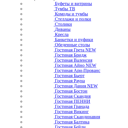
Буфеты и витрины
Тумбы ТВ
Комоды и тумбы
Стеллажи и полки
Столики
Диваны
Кресла
Банкетки и пуфики
Обеденные столы
Гостиная Грета NEW
Гостиная Бридж
Гостиная Валенсия
Гостиная Айно NEW
Гостиная Ари-Прованс
Гостиная Бьерт
Гостиная Рауна
Гостиная Дания NEW
Гостиная Бостон
Гостиная Скандия
Гостиная ПЕННИ
Гостиная Гранада
Гостиная Викинг
Гостиная Скандинавия
Гостиная Балтика
Гостиная Бейли