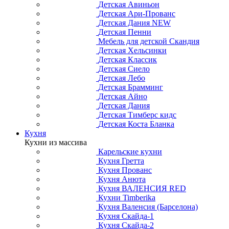
Детская Авиньон
Детская Ари-Прованс
Детская Дания NEW
Детская Пенни
Мебель для детской Скандия
Детская Хельсинки
Детская Классик
Детская Сиело
Детская Лебо
Детская Брамминг
Детская Айно
Детская Дания
Детская Тимберс кидс
Детская Коста Бланка
Кухня
Кухни из массива
Карельские кухни
Кухня Гретта
Кухня Прованс
Кухня Анюта
Кухня ВАЛЕНСИЯ RED
Кухни Timberika
Кухня Валенсия (Барселона)
Кухня Скайда-1
Кухня Скайда-2