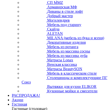
СП ММZ
Армавирская МФ
Диваны в стиле лофт
Добрый мастер
Могилевдрев
Мебель под старину
Скайда
ALETAN
MILANA (мебель из бука и ясеня)
Декоративные изделия
Мебель из ротанга
Мебель из массива сосны
Мебель из массива дуба
Матрасы Lonax
Венская классика
Матрасы BeautySON
Мебель в классическом стиле
Столешницы и комплектующие ПГ
Союз
Вытяжки для кухни ELIKOR
Кухонные мойки и смесители
РАСПРОДАЖА!
Акции
Гостиная
Гостиные (столовые)