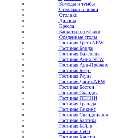
Комоды и тумбы
Стеллажи и полки
Столики
Диваны
Кресла
Банкетки и пуфики
Обеденные столы
Гостиная Грета NEW
Гостиная Бридж
Гостиная Валенсия
Гостиная Айно NEW
Гостиная Ари-Прованс
Гостиная Бьерт
Гостиная Рауна
Гостиная Дания NEW
Гостиная Бостон
Гостиная Скандия
Гостиная ПЕННИ
Гостиная Гранада
Гостиная Викинг
Гостиная Скандинавия
Гостиная Балтика
Гостиная Бейли
Гостиная Лебо
Гостиная Кантри