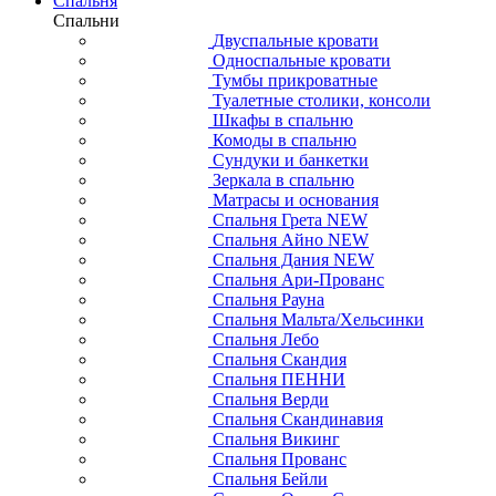
Спальня
Спальни
Двуспальные кровати
Односпальные кровати
Тумбы прикроватные
Туалетные столики, консоли
Шкафы в спальню
Комоды в спальню
Сундуки и банкетки
Зеркала в спальню
Матрасы и основания
Спальня Грета NEW
Спальня Айно NEW
Спальня Дания NEW
Спальня Ари-Прованс
Спальня Рауна
Спальня Мальта/Хельсинки
Спальня Лебо
Спальня Скандия
Спальня ПЕННИ
Спальня Верди
Спальня Скандинавия
Спальня Викинг
Спальня Прованс
Спальня Бейли