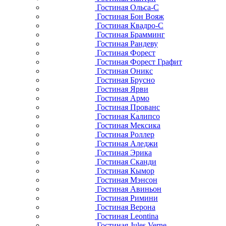
Гостиная Ольса-С
Гостиная Бон Вояж
Гостиная Квадро-С
Гостиная Брамминг
Гостиная Рандеву
Гостиная Форест
Гостиная Форест Графит
Гостиная Оникс
Гостиная Брусно
Гостиная Ярви
Гостиная Армо
Гостиная Прованс
Гостиная Калипсо
Гостиная Мексика
Гостиная Роллер
Гостиная Аледжи
Гостиная Эрика
Гостиная Сканди
Гостиная Кымор
Гостиная Мэнсон
Гостиная Авиньон
Гостиная Римини
Гостиная Верона
Гостиная Leontina
Гостиная Jules Verne