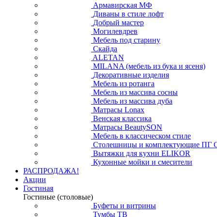
Армавирская МФ
Диваны в стиле лофт
Добрый мастер
Могилевдрев
Мебель под старину
Скайда
ALETAN
MILANA (мебель из бука и ясеня)
Декоративные изделия
Мебель из ротанга
Мебель из массива сосны
Мебель из массива дуба
Матрасы Lonax
Венская классика
Матрасы BeautySON
Мебель в классическом стиле
Столешницы и комплектующие ПГ 
Вытяжки для кухни ELIKOR
Кухонные мойки и смесители
РАСПРОДАЖА!
Акции
Гостиная
Гостиные (столовые)
Буфеты и витрины
Тумбы ТВ