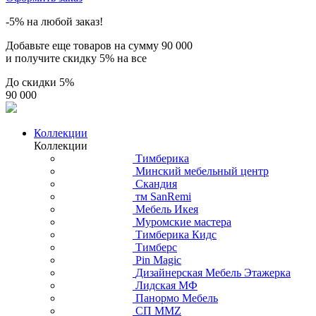
-5% на любой заказ!
Добавьте еще товаров на сумму
90 000
и получите скидку
5% на все
До скидки
5%
90 000
Коллекции
Коллекции
Тимберика
Минский мебельный центр
Скандия
тм SanRemi
Мебель Икея
Муромские мастера
Тимберика Кидс
Тимберс
Pin Magic
Дизайнерская Мебель Этажерка
Лидская МФ
Панормо Мебель
СП ММZ