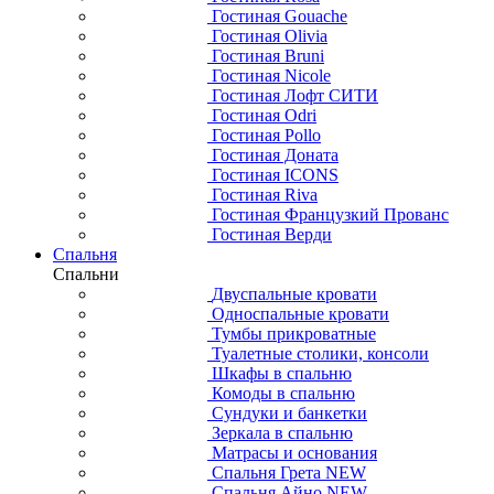
Гостиная Gouache
Гостиная Olivia
Гостиная Bruni
Гостиная Nicole
Гостиная Лофт СИТИ
Гостиная Odri
Гостиная Pollo
Гостиная Доната
Гостиная ICONS
Гостиная Riva
Гостиная Французкий Прованс
Гостиная Верди
Спальня
Спальни
Двуспальные кровати
Односпальные кровати
Тумбы прикроватные
Туалетные столики, консоли
Шкафы в спальню
Комоды в спальню
Сундуки и банкетки
Зеркала в спальню
Матрасы и основания
Спальня Грета NEW
Спальня Айно NEW