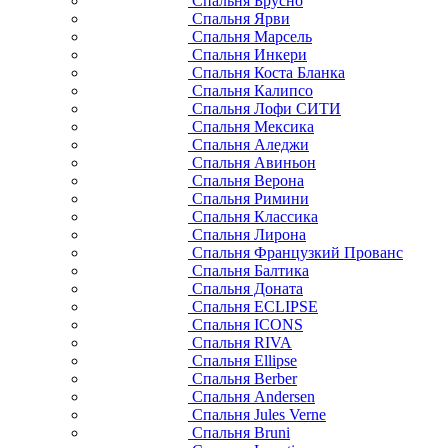
Спальня Брусно
Спальня Ярви
Спальня Марсель
Спальня Инкери
Спальня Коста Бланка
Спальня Калипсо
Спальня Лофи СИТИ
Спальня Мексика
Спальня Аледжи
Спальня Авиньон
Спальня Верона
Спальня Римини
Спальня Классика
Спальня Лирона
Спальня Французкий Прованс
Спальня Балтика
Спальня Доната
Спальня ECLIPSE
Спальня ICONS
Спальня RIVA
Спальня Ellipse
Спальня Berber
Спальня Andersen
Спальня Jules Verne
Спальня Bruni