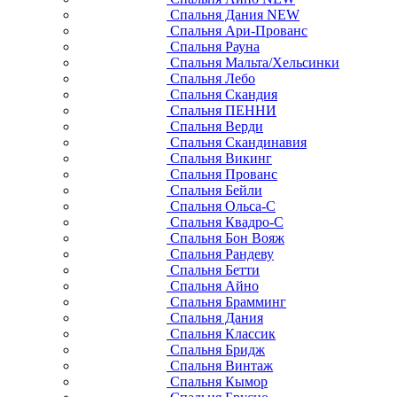
Спальня Дания NEW
Спальня Ари-Прованс
Спальня Рауна
Спальня Мальта/Хельсинки
Спальня Лебо
Спальня Скандия
Спальня ПЕННИ
Спальня Верди
Спальня Скандинавия
Спальня Викинг
Спальня Прованс
Спальня Бейли
Спальня Ольса-С
Спальня Квадро-С
Спальня Бон Вояж
Спальня Рандеву
Спальня Бетти
Спальня Айно
Спальня Брамминг
Спальня Дания
Спальня Классик
Спальня Бридж
Спальня Винтаж
Спальня Кымор