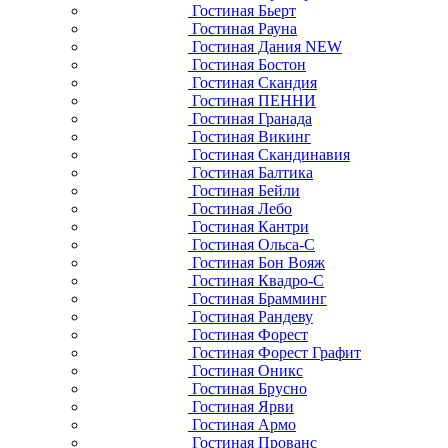
Гостиная Бьерт
Гостиная Рауна
Гостиная Дания NEW
Гостиная Бостон
Гостиная Скандия
Гостиная ПЕННИ
Гостиная Гранада
Гостиная Викинг
Гостиная Скандинавия
Гостиная Балтика
Гостиная Бейли
Гостиная Лебо
Гостиная Кантри
Гостиная Ольса-С
Гостиная Бон Вояж
Гостиная Квадро-С
Гостиная Брамминг
Гостиная Рандеву
Гостиная Форест
Гостиная Форест Графит
Гостиная Оникс
Гостиная Брусно
Гостиная Ярви
Гостиная Армо
Гостиная Прованс