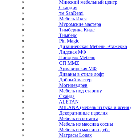
Минский мебельный центр
Скандия
тм SanRemi
Мебель Икея
Муромские мастера
Тимберика Кидс
Тимберс
Pin Magic
Дизайнерская Мебель Этажерка
Лидская МФ
Панормо Мебель
СП ММZ
Армавирская МФ
Диваны в стиле лофт
Добрый мастер
Могилевдрев
Мебель под старину
Скайда
ALETAN
MILANA (мебель из бука и ясеня)
Декоративные изделия
Мебель из ротанга
Мебель из массива сосны
Мебель из массива дуба
Матрасы Lonax