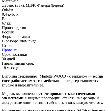
Материал
Дерево (Бук), МДФ, Фанера (Береза)
Объём
0,4 куб. м.
Вес
67 кг.
Производство
Россия
Форма поставки
В разобранном виде
Стиль
Прованс
Срок поставки
30 дней
Гарантийный срок
18 месяцев
Витрина стеклянная «Marlette WOOD» с зеркалом —
когда
свет работает вместе с мебелью
, а интерьер становится
глубже и выразительнее.
Модель выполнена в
стиле прованс с классическими
элементами
: изящные пропорции, стеклянные фасады и
аккуратные линии создают лёгкость и визуальную чистоту.
Конструкция изготовлена из
массива бука, МДФ и фанеры
,