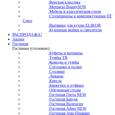
Венская классика
Матрасы BeautySON
Мебель в классическом стиле
Столешницы и комплектующие ПГ
Союз
Вытяжки для кухни ELIKOR
Кухонные мойки и смесители
РАСПРОДАЖА!
Акции
Гостиная
Гостиные (столовые)
Буфеты и витрины
Тумбы ТВ
Комоды и тумбы
Стеллажи и полки
Столики
Диваны
Кресла
Банкетки и пуфики
Обеденные столы
Гостиная Грета NEW
Гостиная Бридж
Гостиная Валенсия
Гостиная Айно NEW
Гостиная Ари-Прованс