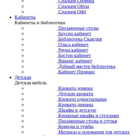
Спальня Leontina
Спальня Olivia
Спальня Odri
Кабинеты
Кабинеты и библиотеки
Письменные столы
Брусно кабинет
Библиотека Скандия
Ольса кабинет
Рауна кабинет
Бостон кабинет
Викинг кабинет
Добрый мастер библиотека
Кабинет Прованс
Детская
Детская мебель
Кровати домики
Детские кровати
Кровати односпальные
Кровати-диваны
Шкафы в детскую
Книжные шкафы и стеллажи
Письменные столы и стулья
Комоды и тумбы
Матрасы и основания для детских