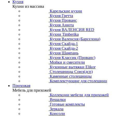
Кухня
Кухни из массива
Карельские кухни
Кухня Гретта
Кухня Прованс
Кухня Анюта
Кухня ВАЛЕНСИЯ RED
Кухни Timberika
Кухня Валенсия (Барселона)
Кухня Скайда-1
Кухня Скайда-2
Кухня Шампань
Кухня Классик (Прованс)
Мойки и смесители
Кухонные вытяжки Elikor
Столешницы Союз(дсп)
Каменные столешницы
Комплектующие для столешниц
Прихожая
Мебель для прихожей
Коллекции мебели для прихожей
Вешалки
Готовые комплекты
Зеркала
Консоли