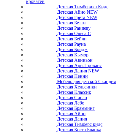
кроватей
Детская Тимберика Кидс
Детская Айно NEW
Детская Грета NEW
Детская Бетти
Детская Рандеву
Детская Ольса-С
Детская Бейли
Детская Рауна
Детская Бридж
Детская Кымор
Детская Авиньон
Детская Ари-Прованс
Детская Дания NEW
Детская Пенни
Мебель для детской Скандия
Детская Хельсинки
Детская Классик
Детская Сиело
Детская Лебо
Детская Брамминг
Детская Айно
Детская Дания
Детская Тимберс кидс
Детская Коста Бланка