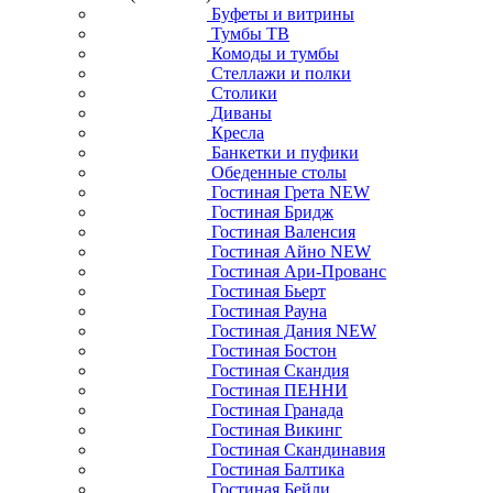
Буфеты и витрины
Тумбы ТВ
Комоды и тумбы
Стеллажи и полки
Столики
Диваны
Кресла
Банкетки и пуфики
Обеденные столы
Гостиная Грета NEW
Гостиная Бридж
Гостиная Валенсия
Гостиная Айно NEW
Гостиная Ари-Прованс
Гостиная Бьерт
Гостиная Рауна
Гостиная Дания NEW
Гостиная Бостон
Гостиная Скандия
Гостиная ПЕННИ
Гостиная Гранада
Гостиная Викинг
Гостиная Скандинавия
Гостиная Балтика
Гостиная Бейли