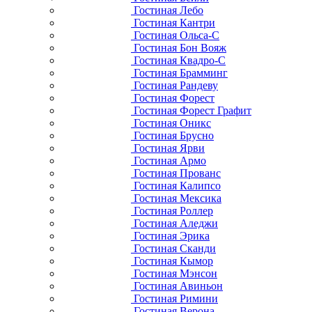
Гостиная Лебо
Гостиная Кантри
Гостиная Ольса-С
Гостиная Бон Вояж
Гостиная Квадро-С
Гостиная Брамминг
Гостиная Рандеву
Гостиная Форест
Гостиная Форест Графит
Гостиная Оникс
Гостиная Брусно
Гостиная Ярви
Гостиная Армо
Гостиная Прованс
Гостиная Калипсо
Гостиная Мексика
Гостиная Роллер
Гостиная Аледжи
Гостиная Эрика
Гостиная Сканди
Гостиная Кымор
Гостиная Мэнсон
Гостиная Авиньон
Гостиная Римини
Гостиная Верона