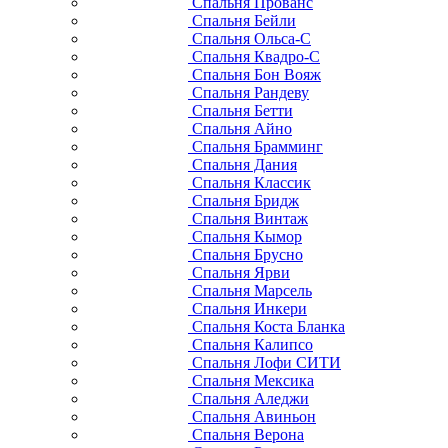
Спальня Прованс
Спальня Бейли
Спальня Ольса-С
Спальня Квадро-С
Спальня Бон Вояж
Спальня Рандеву
Спальня Бетти
Спальня Айно
Спальня Брамминг
Спальня Дания
Спальня Классик
Спальня Бридж
Спальня Винтаж
Спальня Кымор
Спальня Брусно
Спальня Ярви
Спальня Марсель
Спальня Инкери
Спальня Коста Бланка
Спальня Калипсо
Спальня Лофи СИТИ
Спальня Мексика
Спальня Аледжи
Спальня Авиньон
Спальня Верона