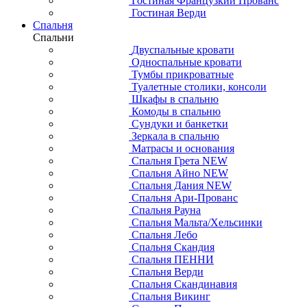
Гостиная Французкий Прованс
Гостиная Верди
Спальня
Спальни
Двуспальные кровати
Односпальные кровати
Тумбы прикроватные
Туалетные столики, консоли
Шкафы в спальню
Комоды в спальню
Сундуки и банкетки
Зеркала в спальню
Матрасы и основания
Спальня Грета NEW
Спальня Айно NEW
Спальня Дания NEW
Спальня Ари-Прованс
Спальня Рауна
Спальня Мальта/Хельсинки
Спальня Лебо
Спальня Скандия
Спальня ПЕННИ
Спальня Верди
Спальня Скандинавия
Спальня Викинг