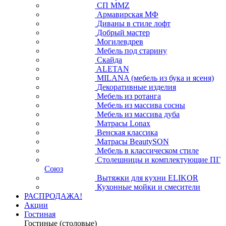
СП ММZ
Армавирская МФ
Диваны в стиле лофт
Добрый мастер
Могилевдрев
Мебель под старину
Скайда
ALETAN
MILANA (мебель из бука и ясеня)
Декоративные изделия
Мебель из ротанга
Мебель из массива сосны
Мебель из массива дуба
Матрасы Lonax
Венская классика
Матрасы BeautySON
Мебель в классическом стиле
Столешницы и комплектующие ПГ
Союз
Вытяжки для кухни ELIKOR
Кухонные мойки и смесители
РАСПРОДАЖА!
Акции
Гостиная
Гостиные (столовые)