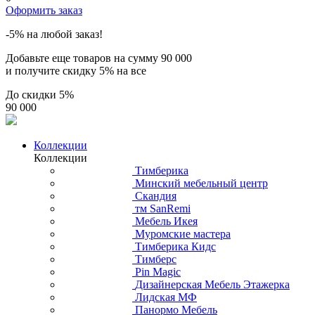
Оформить заказ
-5% на любой заказ!
Добавьте еще товаров на сумму
90 000
и получите скидку
5% на все
До скидки
5%
90 000
Коллекции
Коллекции
Тимберика
Минский мебельный центр
Скандия
тм SanRemi
Мебель Икея
Муромские мастера
Тимберика Кидс
Тимберс
Pin Magic
Дизайнерская Мебель Этажерка
Лидская МФ
Панормо Мебель