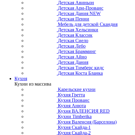
Детская Авиньон
Детская Ари-Прованс
Детская Дания NEW
Детская Пенни
Мебель для детской Скандия
Детская Хельсинки
Детская Классик
Детская Сиело
Детская Лебо
Детская Брамминг
Детская Айно
Детская Дания
Детская Тимберс кидс
Детская Коста Бланка
Кухня
Кухни из массива
Карельские кухни
Кухня Гретта
Кухня Прованс
Кухня Анюта
Кухня ВАЛЕНСИЯ RED
Кухни Timberika
Кухня Валенсия (Барселона)
Кухня Скайда-1
Кухня Скайда-2