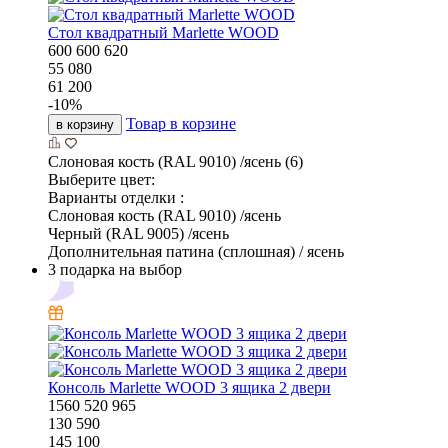
Стол квадратный Marlette WOOD
600
600
620
55 080
61 200
-
10
%
Товар в корзине
в корзину
Слоновая кость (RAL 9010) /ясень (6)
Выберите цвет:
Варианты отделки :
Слоновая кость (RAL 9010) /ясень
Черный (RAL 9005) /ясень
Дополнительная патина (сплошная) / ясень
3 подарка на выбор
Консоль Marlette WOOD 3 ящика 2 двери
1560
520
965
130 590
145 100