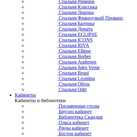
Спальня Римини
Спальня Классика
Спальня Лирона
Спальня Французкий Прованс
Спальня Балтика
Спальня Доната
Спальня ECLIPSE
Спальня ICONS
Спальня RIVA
Спальня Ellipse
Спальня Berber
Спальня Andersen
Спальня Jules Verne
Спальня Bruni
Спальня Leontina
Спальня Olivia
Спальня Odri
Кабинеты
Кабинеты и библиотеки
Письменные столы
Брусно кабинет
Библиотека Скандия
Ольса кабинет
Рауна кабинет
Бостон кабинет