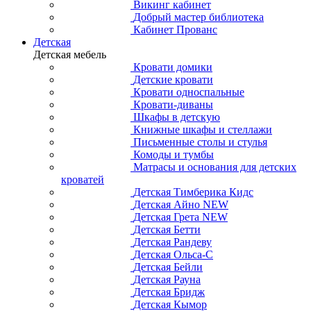
Викинг кабинет
Добрый мастер библиотека
Кабинет Прованс
Детская
Детская мебель
Кровати домики
Детские кровати
Кровати односпальные
Кровати-диваны
Шкафы в детскую
Книжные шкафы и стеллажи
Письменные столы и стулья
Комоды и тумбы
Матрасы и основания для детских
кроватей
Детская Тимберика Кидс
Детская Айно NEW
Детская Грета NEW
Детская Бетти
Детская Рандеву
Детская Ольса-С
Детская Бейли
Детская Рауна
Детская Бридж
Детская Кымор