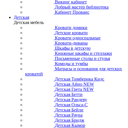
Викинг кабинет
Добрый мастер библиотека
Кабинет Прованс
Детская
Детская мебель
Кровати домики
Детские кровати
Кровати односпальные
Кровати-диваны
Шкафы в детскую
Книжные шкафы и стеллажи
Письменные столы и стулья
Комоды и тумбы
Матрасы и основания для детских
кроватей
Детская Тимберика Кидс
Детская Айно NEW
Детская Грета NEW
Детская Бетти
Детская Рандеву
Детская Ольса-С
Детская Бейли
Детская Рауна
Детская Бридж
Детская Кымор