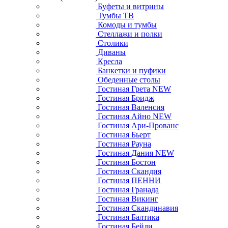
Буфеты и витрины
Тумбы ТВ
Комоды и тумбы
Стеллажи и полки
Столики
Диваны
Кресла
Банкетки и пуфики
Обеденные столы
Гостиная Грета NEW
Гостиная Бридж
Гостиная Валенсия
Гостиная Айно NEW
Гостиная Ари-Прованс
Гостиная Бьерт
Гостиная Рауна
Гостиная Дания NEW
Гостиная Бостон
Гостиная Скандия
Гостиная ПЕННИ
Гостиная Гранада
Гостиная Викинг
Гостиная Скандинавия
Гостиная Балтика
Гостиная Бейли