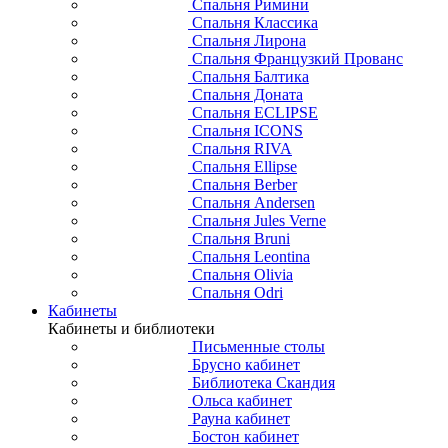
Спальня Римини
Спальня Классика
Спальня Лирона
Спальня Французкий Прованс
Спальня Балтика
Спальня Доната
Спальня ECLIPSE
Спальня ICONS
Спальня RIVA
Спальня Ellipse
Спальня Berber
Спальня Andersen
Спальня Jules Verne
Спальня Bruni
Спальня Leontina
Спальня Olivia
Спальня Odri
Кабинеты
Кабинеты и библиотеки
Письменные столы
Брусно кабинет
Библиотека Скандия
Ольса кабинет
Рауна кабинет
Бостон кабинет