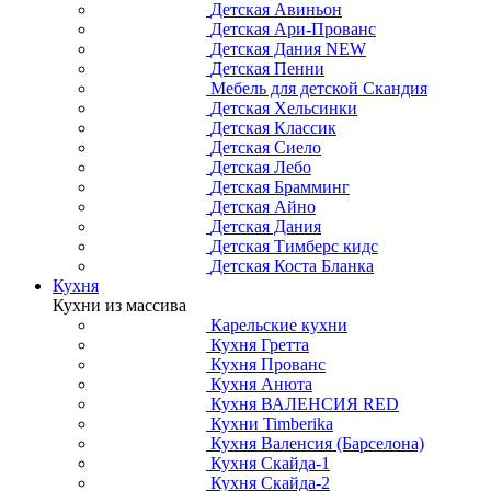
Детская Авиньон
Детская Ари-Прованс
Детская Дания NEW
Детская Пенни
Мебель для детской Скандия
Детская Хельсинки
Детская Классик
Детская Сиело
Детская Лебо
Детская Брамминг
Детская Айно
Детская Дания
Детская Тимберс кидс
Детская Коста Бланка
Кухня
Кухни из массива
Карельские кухни
Кухня Гретта
Кухня Прованс
Кухня Анюта
Кухня ВАЛЕНСИЯ RED
Кухни Timberika
Кухня Валенсия (Барселона)
Кухня Скайда-1
Кухня Скайда-2