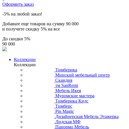
Оформить заказ
-5% на любой заказ!
Добавьте еще товаров на сумму
90 000
и получите скидку
5% на все
До скидки
5%
90 000
Коллекции
Коллекции
Тимберика
Минский мебельный центр
Скандия
тм SanRemi
Мебель Икея
Муромские мастера
Тимберика Кидс
Тимберс
Pin Magic
Дизайнерская Мебель Этажерка
Лидская МФ
Панормо Мебель