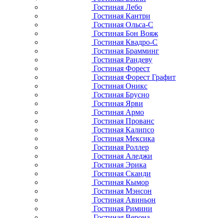
Гостиная Лебо
Гостиная Кантри
Гостиная Ольса-С
Гостиная Бон Вояж
Гостиная Квадро-С
Гостиная Брамминг
Гостиная Рандеву
Гостиная Форест
Гостиная Форест Графит
Гостиная Оникс
Гостиная Брусно
Гостиная Ярви
Гостиная Армо
Гостиная Прованс
Гостиная Калипсо
Гостиная Мексика
Гостиная Роллер
Гостиная Аледжи
Гостиная Эрика
Гостиная Сканди
Гостиная Кымор
Гостиная Мэнсон
Гостиная Авиньон
Гостиная Римини
Гостиная Верона