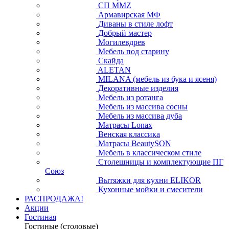
СП ММZ
Армавирская МФ
Диваны в стиле лофт
Добрый мастер
Могилевдрев
Мебель под старину
Скайда
ALETAN
MILANA (мебель из бука и ясеня)
Декоративные изделия
Мебель из ротанга
Мебель из массива сосны
Мебель из массива дуба
Матрасы Lonax
Венская классика
Матрасы BeautySON
Мебель в классическом стиле
Столешницы и комплектующие ПГ
Союз
Вытяжки для кухни ELIKOR
Кухонные мойки и смесители
РАСПРОДАЖА!
Акции
Гостиная
Гостиные (столовые)