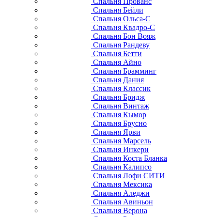
Спальня Прованс
Спальня Бейли
Спальня Ольса-С
Спальня Квадро-С
Спальня Бон Вояж
Спальня Рандеву
Спальня Бетти
Спальня Айно
Спальня Брамминг
Спальня Дания
Спальня Классик
Спальня Бридж
Спальня Винтаж
Спальня Кымор
Спальня Брусно
Спальня Ярви
Спальня Марсель
Спальня Инкери
Спальня Коста Бланка
Спальня Калипсо
Спальня Лофи СИТИ
Спальня Мексика
Спальня Аледжи
Спальня Авиньон
Спальня Верона