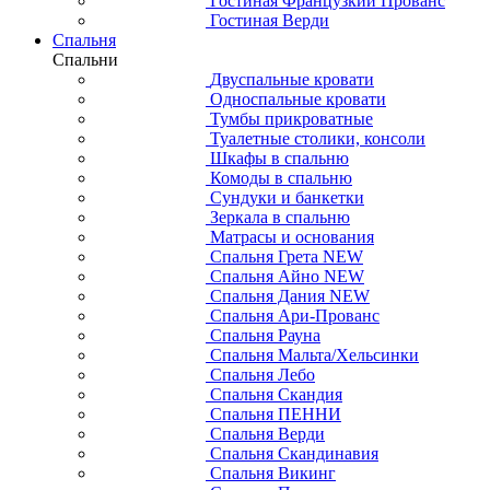
Гостиная Французкий Прованс
Гостиная Верди
Спальня
Спальни
Двуспальные кровати
Односпальные кровати
Тумбы прикроватные
Туалетные столики, консоли
Шкафы в спальню
Комоды в спальню
Сундуки и банкетки
Зеркала в спальню
Матрасы и основания
Спальня Грета NEW
Спальня Айно NEW
Спальня Дания NEW
Спальня Ари-Прованс
Спальня Рауна
Спальня Мальта/Хельсинки
Спальня Лебо
Спальня Скандия
Спальня ПЕННИ
Спальня Верди
Спальня Скандинавия
Спальня Викинг