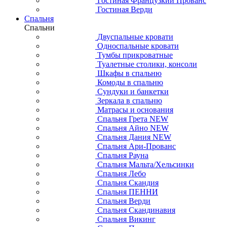
Гостиная Французкий Прованс
Гостиная Верди
Спальня
Спальни
Двуспальные кровати
Односпальные кровати
Тумбы прикроватные
Туалетные столики, консоли
Шкафы в спальню
Комоды в спальню
Сундуки и банкетки
Зеркала в спальню
Матрасы и основания
Спальня Грета NEW
Спальня Айно NEW
Спальня Дания NEW
Спальня Ари-Прованс
Спальня Рауна
Спальня Мальта/Хельсинки
Спальня Лебо
Спальня Скандия
Спальня ПЕННИ
Спальня Верди
Спальня Скандинавия
Спальня Викинг