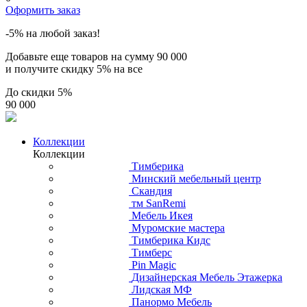
Оформить заказ
-5% на любой заказ!
Добавьте еще товаров на сумму
90 000
и получите скидку
5% на все
До скидки
5%
90 000
Коллекции
Коллекции
Тимберика
Минский мебельный центр
Скандия
тм SanRemi
Мебель Икея
Муромские мастера
Тимберика Кидс
Тимберс
Pin Magic
Дизайнерская Мебель Этажерка
Лидская МФ
Панормо Мебель