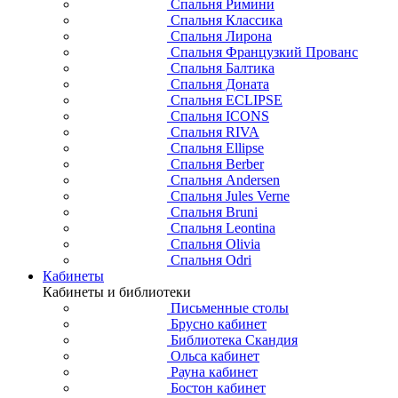
Спальня Римини
Спальня Классика
Спальня Лирона
Спальня Французкий Прованс
Спальня Балтика
Спальня Доната
Спальня ECLIPSE
Спальня ICONS
Спальня RIVA
Спальня Ellipse
Спальня Berber
Спальня Andersen
Спальня Jules Verne
Спальня Bruni
Спальня Leontina
Спальня Olivia
Спальня Odri
Кабинеты
Кабинеты и библиотеки
Письменные столы
Брусно кабинет
Библиотека Скандия
Ольса кабинет
Рауна кабинет
Бостон кабинет