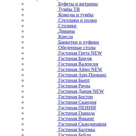
Буфеты и витрины
Тумбы ТВ
Комоды и тумбы
Стеллажи и полки
Столики
Диваны
Кресла
Банкетки и пуфики
Обеденные столы
Гостиная Грета NEW
Гостиная Бридж
Гостиная Валенсия
Гостиная Айно NEW
Гостиная Ари-Прованс
Гостиная Бьерт
Гостиная Рауна
Гостиная Дания NEW
Гостиная Бостон
Гостиная Скандия
Гостиная ПЕННИ
Гостиная Гранада
Гостиная Викинг
Гостиная Скандинавия
Гостиная Балтика
Гостиная Бейли