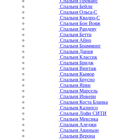
Спальня Прованс
Спальня Бейли
Спальня Ольса-С
Спальня Квадро-С
Спальня Бон Вояж
Спальня Рандеву
Спальня Бетти
Спальня Айно
Спальня Брамминг
Спальня Дания
Спальня Классик
Спальня Бридж
Спальня Винтаж
Спальня Кымор
Спальня Брусно
Спальня Ярви
Спальня Марсель
Спальня Инкери
Спальня Коста Бланка
Спальня Калипсо
Спальня Лофи СИТИ
Спальня Мексика
Спальня Аледжи
Спальня Авиньон
Спальня Верона