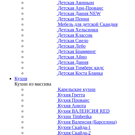
Детская Авиньон
Детская Ари-Прованс
Детская Дания NEW
Детская Пенни
Мебель для детской Скандия
Детская Хельсинки
Детская Классик
Детская Сиело
Детская Лебо
Детская Брамминг
Детская Айно
Детская Дания
Детская Тимберс кидс
Детская Коста Бланка
Кухня
Кухни из массива
Карельские кухни
Кухня Гретта
Кухня Прованс
Кухня Анюта
Кухня ВАЛЕНСИЯ RED
Кухни Timberika
Кухня Валенсия (Барселона)
Кухня Скайда-1
Кухня Скайда-2