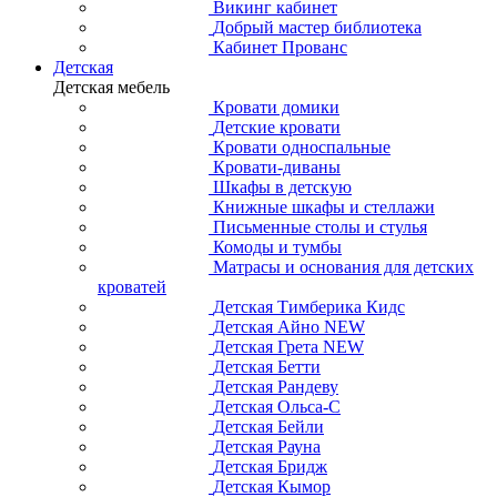
Викинг кабинет
Добрый мастер библиотека
Кабинет Прованс
Детская
Детская мебель
Кровати домики
Детские кровати
Кровати односпальные
Кровати-диваны
Шкафы в детскую
Книжные шкафы и стеллажи
Письменные столы и стулья
Комоды и тумбы
Матрасы и основания для детских
кроватей
Детская Тимберика Кидс
Детская Айно NEW
Детская Грета NEW
Детская Бетти
Детская Рандеву
Детская Ольса-С
Детская Бейли
Детская Рауна
Детская Бридж
Детская Кымор