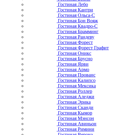
Гостиная Лебо
Гостиная Кантри
Гостиная Ольса-С
Гостиная Бон Вояж
Гостиная Квадро-С
Гостиная Брамминг
Гостиная Рандеву
Гостиная Форест
Гостиная Форест Графит
Гостиная Оникс
Гостиная Брусно
Гостиная Ярви
Гостиная Армо
Гостиная Прованс
Гостиная Калипсо
Гостиная Мексика
Гостиная Роллер
Гостиная Аледжи
Гостиная Эрика
Гостиная Сканди
Гостиная Кымор
Гостиная Мэнсон
Гостиная Авиньон
Гостиная Римини
Гостиная Верона