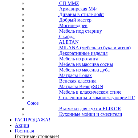
СП ММZ
Армавирская МФ
Диваны в стиле лофт
Добрый мастер
Могилевдрев
Мебель под старину
Скайда
ALETAN
MILANA (мебель из бука и ясеня)
Декоративные изделия
Мебель из ротанга
Мебель из массива сосны
Мебель из массива дуба
Матрасы Lonax
Венская классика
Матрасы BeautySON
Мебель в классическом стиле
Столешницы и комплектующие ПГ
Союз
Вытяжки для кухни ELIKOR
Кухонные мойки и смесители
РАСПРОДАЖА!
Акции
Гостиная
Гостиные (столовые)