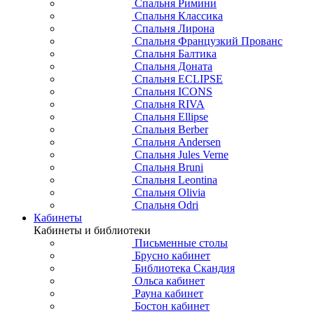
Спальня Римини
Спальня Классика
Спальня Лирона
Спальня Французкий Прованс
Спальня Балтика
Спальня Доната
Спальня ECLIPSE
Спальня ICONS
Спальня RIVA
Спальня Ellipse
Спальня Berber
Спальня Andersen
Спальня Jules Verne
Спальня Bruni
Спальня Leontina
Спальня Olivia
Спальня Odri
Кабинеты
Кабинеты и библиотеки
Письменные столы
Брусно кабинет
Библиотека Скандия
Ольса кабинет
Рауна кабинет
Бостон кабинет