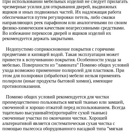
При использовании мебельных изделий не следует прилагать
чрезмерные усилия для открывания дверей, выдвижных
ящиков и иных подвижных частей. Их надлежащая работа
обеспечивается путем регулировки петель, либо смазки
направляющих реек парафином или аналогичными по своим
физико-химическим качествам неагрессивными средствами.
Во избежание перекосов дверей и ящиков изделий их
рекомендуется держать закрытыми.
Недопустимо соприкосновение покрытия с горячими
предметами и кипящей водой. Такая эксплуатация может
привести к вспучиванию покрытия. Особенности ухода за
мебелью. Поверхности из ”ламината” Помимо общих условий
ухода возможно применение полиролей для пластиков. При
этом для полировки (обработки) мебели нельзя применять
полироли (иные продукты бытовой химии), имеющие
противопоказания.
Помимо общих условий рекомендуется для чистки
преимущественно пользоваться мягкой тканью или замшей,
смоченной и хорошо отжатой перед использованием. Всегда
тщательно высушивайте(протирайте сухой тканью)
смоченные участки по окончании чистки. Хорошей
альтернативой является систематическая сухая чистка с
помощью пылесоса оборудованного насадкой типа ”мягкая