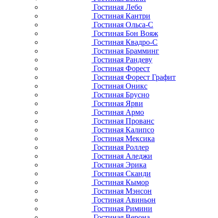
Гостиная Лебо
Гостиная Кантри
Гостиная Ольса-С
Гостиная Бон Вояж
Гостиная Квадро-С
Гостиная Брамминг
Гостиная Рандеву
Гостиная Форест
Гостиная Форест Графит
Гостиная Оникс
Гостиная Брусно
Гостиная Ярви
Гостиная Армо
Гостиная Прованс
Гостиная Калипсо
Гостиная Мексика
Гостиная Роллер
Гостиная Аледжи
Гостиная Эрика
Гостиная Сканди
Гостиная Кымор
Гостиная Мэнсон
Гостиная Авиньон
Гостиная Римини
Гостиная Верона