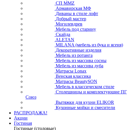
СП ММZ
Армавирская МФ
Диваны в стиле лофт
Добрый мастер
Могилевдрев
Мебель под старину
Скайда
ALETAN
MILANA (мебель из бука и ясеня)
Декоративные изделия
Мебель из ротанга
Мебель из массива сосны
Мебель из массива дуба
Матрасы Lonax
Венская классика
Матрасы BeautySON
Мебель в классическом стиле
Столешницы и комплектующие ПГ
Союз
Вытяжки для кухни ELIKOR
Кухонные мойки и смесители
РАСПРОДАЖА!
Акции
Гостиная
Гостиные (столовые)