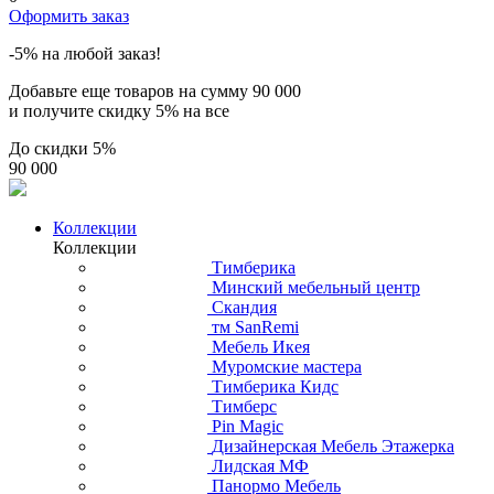
Оформить заказ
-5% на любой заказ!
Добавьте еще товаров на сумму
90 000
и получите скидку
5% на все
До скидки
5%
90 000
Коллекции
Коллекции
Тимберика
Минский мебельный центр
Скандия
тм SanRemi
Мебель Икея
Муромские мастера
Тимберика Кидс
Тимберс
Pin Magic
Дизайнерская Мебель Этажерка
Лидская МФ
Панормо Мебель