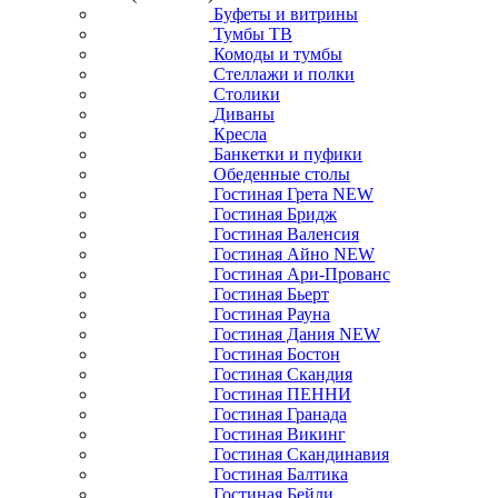
Буфеты и витрины
Тумбы ТВ
Комоды и тумбы
Стеллажи и полки
Столики
Диваны
Кресла
Банкетки и пуфики
Обеденные столы
Гостиная Грета NEW
Гостиная Бридж
Гостиная Валенсия
Гостиная Айно NEW
Гостиная Ари-Прованс
Гостиная Бьерт
Гостиная Рауна
Гостиная Дания NEW
Гостиная Бостон
Гостиная Скандия
Гостиная ПЕННИ
Гостиная Гранада
Гостиная Викинг
Гостиная Скандинавия
Гостиная Балтика
Гостиная Бейли