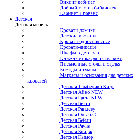
Викинг кабинет
Добрый мастер библиотека
Кабинет Прованс
Детская
Детская мебель
Кровати домики
Детские кровати
Кровати односпальные
Кровати-диваны
Шкафы в детскую
Книжные шкафы и стеллажи
Письменные столы и стулья
Комоды и тумбы
Матрасы и основания для детских
кроватей
Детская Тимберика Кидс
Детская Айно NEW
Детская Грета NEW
Детская Бетти
Детская Рандеву
Детская Ольса-С
Детская Бейли
Детская Рауна
Детская Бридж
Детская Кымор