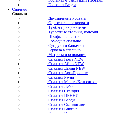
Гостиная Французкий Прованс
Гостиная Верди
Спальня
Спальни
Двуспальные кровати
Односпальные кровати
Тумбы прикроватные
Туалетные столики, консоли
Шкафы в спальню
Комоды в спальню
Сундуки и банкетки
Зеркала в спальню
Матрасы и основания
Спальня Грета NEW
Спальня Айно NEW
Спальня Дания NEW
Спальня Ари-Прованс
Спальня Рауна
Спальня Мальта/Хельсинки
Спальня Лебо
Спальня Скандия
Спальня ПЕННИ
Спальня Верди
Спальня Скандинавия
Спальня Викинг