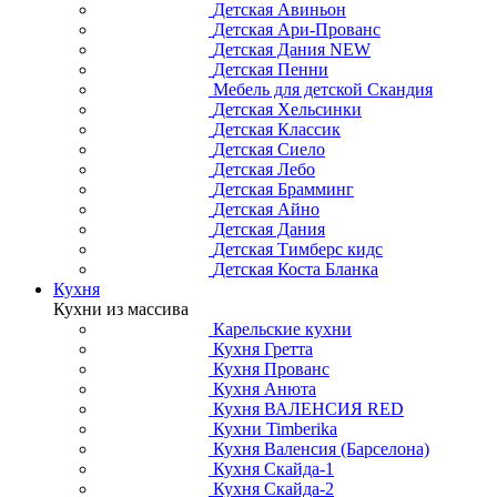
Детская Авиньон
Детская Ари-Прованс
Детская Дания NEW
Детская Пенни
Мебель для детской Скандия
Детская Хельсинки
Детская Классик
Детская Сиело
Детская Лебо
Детская Брамминг
Детская Айно
Детская Дания
Детская Тимберс кидс
Детская Коста Бланка
Кухня
Кухни из массива
Карельские кухни
Кухня Гретта
Кухня Прованс
Кухня Анюта
Кухня ВАЛЕНСИЯ RED
Кухни Timberika
Кухня Валенсия (Барселона)
Кухня Скайда-1
Кухня Скайда-2