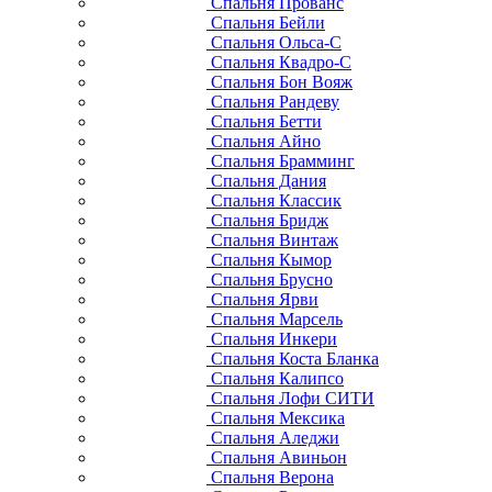
Спальня Прованс
Спальня Бейли
Спальня Ольса-С
Спальня Квадро-С
Спальня Бон Вояж
Спальня Рандеву
Спальня Бетти
Спальня Айно
Спальня Брамминг
Спальня Дания
Спальня Классик
Спальня Бридж
Спальня Винтаж
Спальня Кымор
Спальня Брусно
Спальня Ярви
Спальня Марсель
Спальня Инкери
Спальня Коста Бланка
Спальня Калипсо
Спальня Лофи СИТИ
Спальня Мексика
Спальня Аледжи
Спальня Авиньон
Спальня Верона