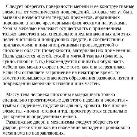
Следует оберегать поверхности мебели и ее конструктивные
элементы от механических повреждений, которые могут быть
вызваны воздействием твердых предметов, абразивных
порошков, а также чрезмерными физическими нагрузками.
Уход за мебелью надлежит осуществлять с применением
только качественных, специально предназначенных для этих
целей чистящих и полирующих средств, в соответствии с
прилагаемыми к ним инструкциями производителей о
способе и области (поверхности, материалы) их применения.
Пыль удаляется чистой, сухой и мягкой тканью (фланель,
сукно, плюш и т. п.) Рекомендуется очищать любую часть
мебели как можно скорее после того, как она загрязнилась.
Если Вы оставляете загрязнение на некоторое время, то
заметно повышается опасность образования разводов, пятен и
повреждений мебельных изделий и их частей.
Массу тела человека способны выдерживать только
специально проектируемые для этого изделия и элементы -
тумбы с сидением, подставки для ног, кровати. Все прочие
элементы - полки, стенки и т.д. проектируются специально
для хранения определённых вещей.
Раздвижные двери и механизмы следует оберегать от
ударов, резких толчков во избежание выпадения роликового
механизма из направляющих.