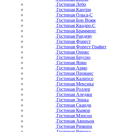
Гостиная Лебо
Гостиная Кантри
Гостиная Ольса-С
Гостиная Бон Вояж
Гостиная Квадро-С
Гостиная Брамминг
Гостиная Рандеву
Гостиная Форест
Гостиная Форест Графит
Гостиная Оникс
Гостиная Брусно
Гостиная Ярви
Гостиная Армо
Гостиная Прованс
Гостиная Калипсо
Гостиная Мексика
Гостиная Роллер
Гостиная Аледжи
Гостиная Эрика
Гостиная Сканди
Гостиная Кымор
Гостиная Мэнсон
Гостиная Авиньон
Гостиная Римини
Гостиная Верона