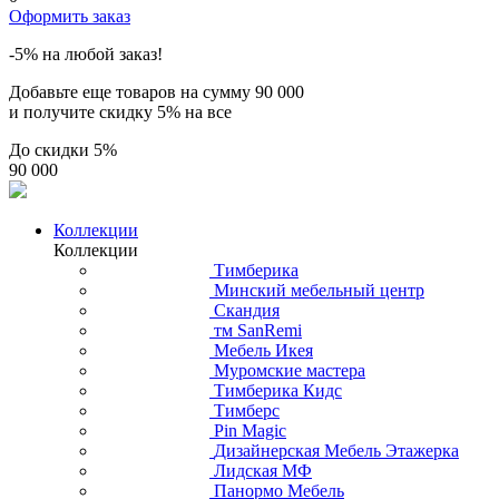
Оформить заказ
-5% на любой заказ!
Добавьте еще товаров на сумму
90 000
и получите скидку
5% на все
До скидки
5%
90 000
Коллекции
Коллекции
Тимберика
Минский мебельный центр
Скандия
тм SanRemi
Мебель Икея
Муромские мастера
Тимберика Кидс
Тимберс
Pin Magic
Дизайнерская Мебель Этажерка
Лидская МФ
Панормо Мебель