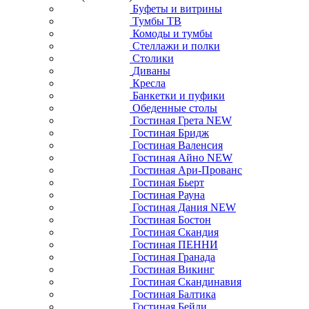
Буфеты и витрины
Тумбы ТВ
Комоды и тумбы
Стеллажи и полки
Столики
Диваны
Кресла
Банкетки и пуфики
Обеденные столы
Гостиная Грета NEW
Гостиная Бридж
Гостиная Валенсия
Гостиная Айно NEW
Гостиная Ари-Прованс
Гостиная Бьерт
Гостиная Рауна
Гостиная Дания NEW
Гостиная Бостон
Гостиная Скандия
Гостиная ПЕННИ
Гостиная Гранада
Гостиная Викинг
Гостиная Скандинавия
Гостиная Балтика
Гостиная Бейли