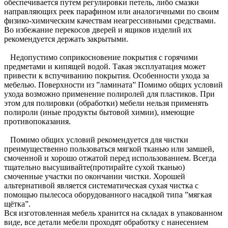
обеспечивается путем регулировки петель, либо смазки
направляющих реек парафином или аналогичными по своим
физико-химическим качествам неагрессивными средствами.
Во избежание перекосов дверей и ящиков изделий их
рекомендуется держать закрытыми.
Недопустимо соприкосновение покрытия с горячими
предметами и кипящей водой. Такая эксплуатация может
привести к вспучиванию покрытия. Особенности ухода за
мебелью. Поверхности из ”ламината” Помимо общих условий
ухода возможно применение полиролей для пластиков. При
этом для полировки (обработки) мебели нельзя применять
полироли (иные продукты бытовой химии), имеющие
противопоказания.
Помимо общих условий рекомендуется для чистки
преимущественно пользоваться мягкой тканью или замшей,
смоченной и хорошо отжатой перед использованием. Всегда
тщательно высушивайте(протирайте сухой тканью)
смоченные участки по окончании чистки. Хорошей
альтернативой является систематическая сухая чистка с
помощью пылесоса оборудованного насадкой типа ”мягкая
щётка”.
Вся изготовленная мебель хранится на складах в упакованном
виде, все детали мебели проходят обработку с нанесением