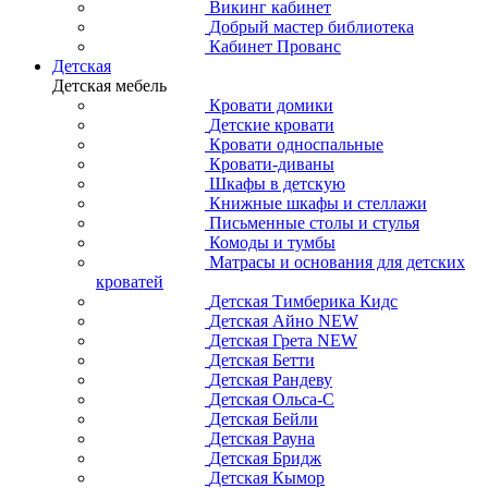
Викинг кабинет
Добрый мастер библиотека
Кабинет Прованс
Детская
Детская мебель
Кровати домики
Детские кровати
Кровати односпальные
Кровати-диваны
Шкафы в детскую
Книжные шкафы и стеллажи
Письменные столы и стулья
Комоды и тумбы
Матрасы и основания для детских
кроватей
Детская Тимберика Кидс
Детская Айно NEW
Детская Грета NEW
Детская Бетти
Детская Рандеву
Детская Ольса-С
Детская Бейли
Детская Рауна
Детская Бридж
Детская Кымор