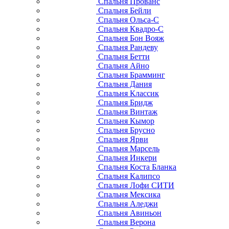
Спальня Прованс
Спальня Бейли
Спальня Ольса-С
Спальня Квадро-С
Спальня Бон Вояж
Спальня Рандеву
Спальня Бетти
Спальня Айно
Спальня Брамминг
Спальня Дания
Спальня Классик
Спальня Бридж
Спальня Винтаж
Спальня Кымор
Спальня Брусно
Спальня Ярви
Спальня Марсель
Спальня Инкери
Спальня Коста Бланка
Спальня Калипсо
Спальня Лофи СИТИ
Спальня Мексика
Спальня Аледжи
Спальня Авиньон
Спальня Верона