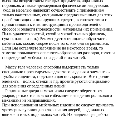
вызваны воздействием твердых предметов, абразивных
порошков, а также чрезмерными физическими нагрузками.
Уход за мебелью надлежит осуществлять с применением
только качественных, специально предназначенных для этих
целей чистящих и полирующих средств, в соответствии с
прилагаемыми к ним инструкциями производителей о
способе и области (поверхности, материалы) их применения.
Пыль удаляется чистой, сухой и мягкой тканью (фланель,
сукно, плюш и т. п.) Рекомендуется очищать любую часть
мебели как можно скорее после того, как она загрязнилась.
Если Вы оставляете загрязнение на некоторое время, то
заметно повышается опасность образования разводов, пятен и
повреждений мебельных изделий и их частей.
Массу тела человека способны выдерживать только
специально проектируемые для этого изделия и элементы -
тумбы с сидением, подставки для ног, кровати. Все прочие
элементы - полки, стенки и т.д. проектируются специально
для хранения определённых вещей.
Раздвижные двери и механизмы следует оберегать от
ударов, резких толчков во избежание выпадения роликового
механизма из направляющих.
При использовании мебельных изделий не следует прилагать
чрезмерные усилия для открывания дверей, выдвижных
ящиков и иных подвижных частей. Их надлежащая работа