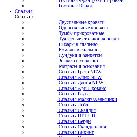
Гостиная Французкий Прованс
Гостиная Верди
Спальня
Спальни
Двуспальные кровати
Односпальные кровати
Тумбы прикроватные
Туалетные столики, консоли
Шкафы в спальню
Комоды в спальню
Сундуки и банкетки
Зеркала в спальню
Матрасы и основания
Спальня Грета NEW
Спальня Айно NEW
Спальня Дания NEW
Спальня Ари-Прованс
Спальня Рауна
Спальня Мальта/Хельсинки
Спальня Лебо
Спальня Скандия
Спальня ПЕННИ
Спальня Верди
Спальня Скандинавия
Спальня Викинг