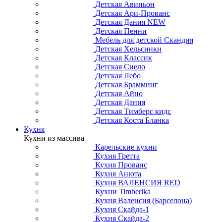
Детская Авиньон
Детская Ари-Прованс
Детская Дания NEW
Детская Пенни
Мебель для детской Скандия
Детская Хельсинки
Детская Классик
Детская Сиело
Детская Лебо
Детская Брамминг
Детская Айно
Детская Дания
Детская Тимберс кидс
Детская Коста Бланка
Кухня
Кухни из массива
Карельские кухни
Кухня Гретта
Кухня Прованс
Кухня Анюта
Кухня ВАЛЕНСИЯ RED
Кухни Timberika
Кухня Валенсия (Барселона)
Кухня Скайда-1
Кухня Скайда-2