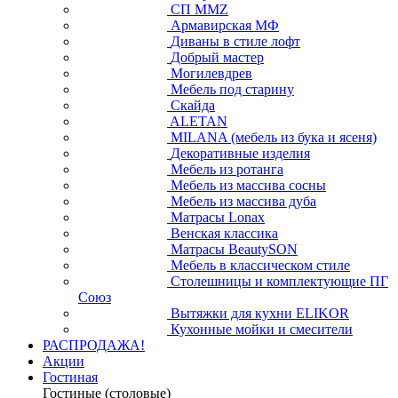
СП ММZ
Армавирская МФ
Диваны в стиле лофт
Добрый мастер
Могилевдрев
Мебель под старину
Скайда
ALETAN
MILANA (мебель из бука и ясеня)
Декоративные изделия
Мебель из ротанга
Мебель из массива сосны
Мебель из массива дуба
Матрасы Lonax
Венская классика
Матрасы BeautySON
Мебель в классическом стиле
Столешницы и комплектующие ПГ
Союз
Вытяжки для кухни ELIKOR
Кухонные мойки и смесители
РАСПРОДАЖА!
Акции
Гостиная
Гостиные (столовые)