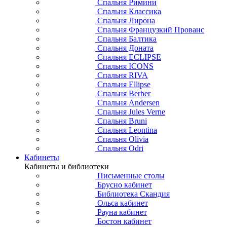
Спальня Римини
Спальня Классика
Спальня Лирона
Спальня Французкий Прованс
Спальня Балтика
Спальня Доната
Спальня ECLIPSE
Спальня ICONS
Спальня RIVA
Спальня Ellipse
Спальня Berber
Спальня Andersen
Спальня Jules Verne
Спальня Bruni
Спальня Leontina
Спальня Olivia
Спальня Odri
Кабинеты
Кабинеты и библиотеки
Письменные столы
Брусно кабинет
Библиотека Скандия
Ольса кабинет
Рауна кабинет
Бостон кабинет