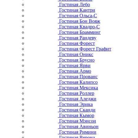
Гостиная Лебо
Гостиная Кантри
Гостиная Ольса-С
Гостиная Бон Вояж
Гостиная Квадро-С
Гостиная Брамминг
Гостиная Рандеву
Гостиная Форест
Гостиная Форест Графит
Гостиная Оникс
Гостиная Брусно
Гостиная Ярви
Гостиная Армо
Гостиная Прованс
Гостиная Калипсо
Гостиная Мексика
Гостиная Роллер
Гостиная Аледжи
Гостиная Эрика
Гостиная Сканди
Гостиная Кымор
Гостиная Мэнсон
Гостиная Авиньон
Гостиная Римини
Гостиная Верона