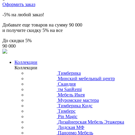
Оформить заказ
-5% на любой заказ!
Добавьте еще товаров на сумму
90 000
и получите скидку
5% на все
До скидки
5%
90 000
Коллекции
Коллекции
Тимберика
Минский мебельный центр
Скандия
тм SanRemi
Мебель Икея
Муромские мастера
Тимберика Кидс
Тимберс
Pin Magic
Дизайнерская Мебель Этажерка
Лидская МФ
Панормо Мебель