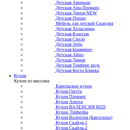
Детская Авиньон
Детская Ари-Прованс
Детская Дания NEW
Детская Пенни
Мебель для детской Скандия
Детская Хельсинки
Детская Классик
Детская Сиело
Детская Лебо
Детская Брамминг
Детская Айно
Детская Дания
Детская Тимберс кидс
Детская Коста Бланка
Кухня
Кухни из массива
Карельские кухни
Кухня Гретта
Кухня Прованс
Кухня Анюта
Кухня ВАЛЕНСИЯ RED
Кухни Timberika
Кухня Валенсия (Барселона)
Кухня Скайда-1
Кухня Скайда-2