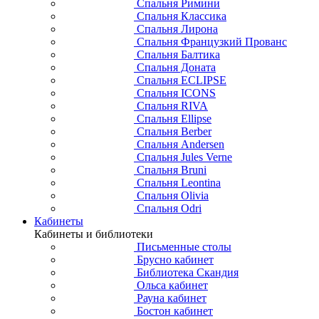
Спальня Римини
Спальня Классика
Спальня Лирона
Спальня Французкий Прованс
Спальня Балтика
Спальня Доната
Спальня ECLIPSE
Спальня ICONS
Спальня RIVA
Спальня Ellipse
Спальня Berber
Спальня Andersen
Спальня Jules Verne
Спальня Bruni
Спальня Leontina
Спальня Olivia
Спальня Odri
Кабинеты
Кабинеты и библиотеки
Письменные столы
Брусно кабинет
Библиотека Скандия
Ольса кабинет
Рауна кабинет
Бостон кабинет