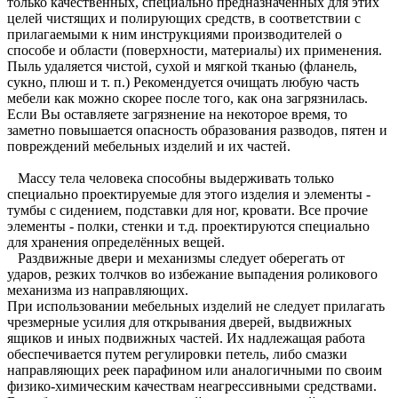
только качественных, специально предназначенных для этих
целей чистящих и полирующих средств, в соответствии с
прилагаемыми к ним инструкциями производителей о
способе и области (поверхности, материалы) их применения.
Пыль удаляется чистой, сухой и мягкой тканью (фланель,
сукно, плюш и т. п.) Рекомендуется очищать любую часть
мебели как можно скорее после того, как она загрязнилась.
Если Вы оставляете загрязнение на некоторое время, то
заметно повышается опасность образования разводов, пятен и
повреждений мебельных изделий и их частей.
Массу тела человека способны выдерживать только
специально проектируемые для этого изделия и элементы -
тумбы с сидением, подставки для ног, кровати. Все прочие
элементы - полки, стенки и т.д. проектируются специально
для хранения определённых вещей.
Раздвижные двери и механизмы следует оберегать от
ударов, резких толчков во избежание выпадения роликового
механизма из направляющих.
При использовании мебельных изделий не следует прилагать
чрезмерные усилия для открывания дверей, выдвижных
ящиков и иных подвижных частей. Их надлежащая работа
обеспечивается путем регулировки петель, либо смазки
направляющих реек парафином или аналогичными по своим
физико-химическим качествам неагрессивными средствами.