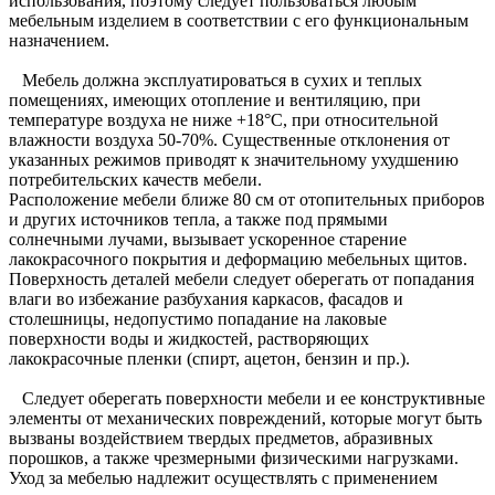
использования, поэтому следует пользоваться любым
мебельным изделием в соответствии с его функциональным
назначением.
Мебель должна эксплуатироваться в сухих и теплых
помещениях, имеющих отопление и вентиляцию, при
температуре воздуха не ниже +18°C, при относительной
влажности воздуха 50-70%. Существенные отклонения от
указанных режимов приводят к значительному ухудшению
потребительских качеств мебели.
Расположение мебели ближе 80 см от отопительных приборов
и других источников тепла, а также под прямыми
солнечными лучами, вызывает ускоренное старение
лакокрасочного покрытия и деформацию мебельных щитов.
Поверхность деталей мебели следует оберегать от попадания
влаги во избежание разбухания каркасов, фасадов и
столешницы, недопустимо попадание на лаковые
поверхности воды и жидкостей, растворяющих
лакокрасочные пленки (спирт, ацетон, бензин и пр.).
Следует оберегать поверхности мебели и ее конструктивные
элементы от механических повреждений, которые могут быть
вызваны воздействием твердых предметов, абразивных
порошков, а также чрезмерными физическими нагрузками.
Уход за мебелью надлежит осуществлять с применением