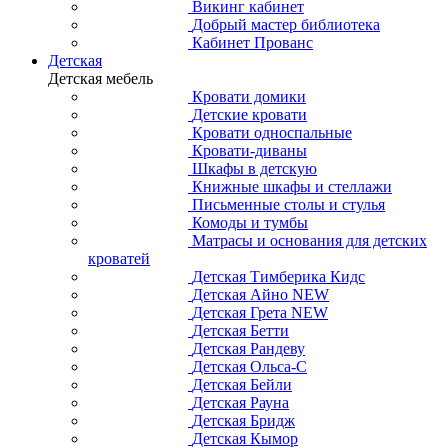
Викинг кабинет
Добрый мастер библиотека
Кабинет Прованс
Детская
Детская мебель
Кровати домики
Детские кровати
Кровати односпальные
Кровати-диваны
Шкафы в детскую
Книжные шкафы и стеллажи
Письменные столы и стулья
Комоды и тумбы
Матрасы и основания для детских
кроватей
Детская Тимберика Кидс
Детская Айно NEW
Детская Грета NEW
Детская Бетти
Детская Рандеву
Детская Ольса-С
Детская Бейли
Детская Рауна
Детская Бридж
Детская Кымор