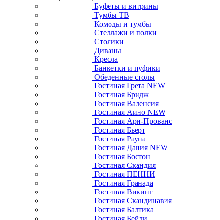
Буфеты и витрины
Тумбы ТВ
Комоды и тумбы
Стеллажи и полки
Столики
Диваны
Кресла
Банкетки и пуфики
Обеденные столы
Гостиная Грета NEW
Гостиная Бридж
Гостиная Валенсия
Гостиная Айно NEW
Гостиная Ари-Прованс
Гостиная Бьерт
Гостиная Рауна
Гостиная Дания NEW
Гостиная Бостон
Гостиная Скандия
Гостиная ПЕННИ
Гостиная Гранада
Гостиная Викинг
Гостиная Скандинавия
Гостиная Балтика
Гостиная Бейли