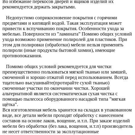
Во избежание перекосов дверей и ящиков изделий их
рекомендуется держать закрытыми.
Недопустимо соприкосновение покрытия с горячими
предметами и кипящей водой. Такая эксплуатация может
привести к вспучиванию покрытия. Особенности ухода за
мебелью. Поверхности из ”ламината” Помимо общих условий
ухода возможно применение полиролей для пластиков. При
этом для полировки (обработки) мебели нельзя применять
полироли (иные продукты бытовой химии), имеющие
противопоказания.
Помимо общих условий рекомендуется для чистки
преимущественно пользоваться мягкой тканью или замшей,
смоченной и хорошо отжатой перед использованием. Всегда
тщательно высушивайте(протирайте сухой тканью)
смоченные участки по окончании чистки. Хорошей
альтернативой является систематическая сухая чистка с
помощью пылесоса оборудованного насадкой типа ”мягкая
щётка”.
Вся изготовленная мебель хранится на складах в упакованном
виде, все детали мебели проходят обработку с нанесением
составов на основе лаков, вощение, и.т.п. При заказе изделий
мебели без обработки (без лака, вощения, и.т.п) производитель
не несет ответственности за эксплутационные