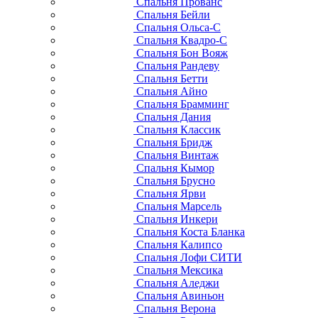
Спальня Прованс
Спальня Бейли
Спальня Ольса-С
Спальня Квадро-С
Спальня Бон Вояж
Спальня Рандеву
Спальня Бетти
Спальня Айно
Спальня Брамминг
Спальня Дания
Спальня Классик
Спальня Бридж
Спальня Винтаж
Спальня Кымор
Спальня Брусно
Спальня Ярви
Спальня Марсель
Спальня Инкери
Спальня Коста Бланка
Спальня Калипсо
Спальня Лофи СИТИ
Спальня Мексика
Спальня Аледжи
Спальня Авиньон
Спальня Верона