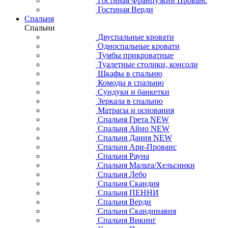
Гостиная Французкий Прованс
Гостиная Верди
Спальня
Спальни
Двуспальные кровати
Односпальные кровати
Тумбы прикроватные
Туалетные столики, консоли
Шкафы в спальню
Комоды в спальню
Сундуки и банкетки
Зеркала в спальню
Матрасы и основания
Спальня Грета NEW
Спальня Айно NEW
Спальня Дания NEW
Спальня Ари-Прованс
Спальня Рауна
Спальня Мальта/Хельсинки
Спальня Лебо
Спальня Скандия
Спальня ПЕННИ
Спальня Верди
Спальня Скандинавия
Спальня Викинг