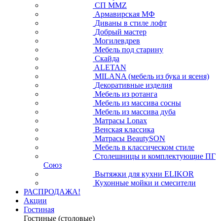
СП ММZ
Армавирская МФ
Диваны в стиле лофт
Добрый мастер
Могилевдрев
Мебель под старину
Скайда
ALETAN
MILANA (мебель из бука и ясеня)
Декоративные изделия
Мебель из ротанга
Мебель из массива сосны
Мебель из массива дуба
Матрасы Lonax
Венская классика
Матрасы BeautySON
Мебель в классическом стиле
Столешницы и комплектующие ПГ
Союз
Вытяжки для кухни ELIKOR
Кухонные мойки и смесители
РАСПРОДАЖА!
Акции
Гостиная
Гостиные (столовые)