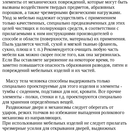
элементы от механических повреждений, которые могут быть
вызваны воздействием твердых предметов, абразивных
порошков, а также чрезмерными физическими нагрузками.
Уход за мебелью надлежит осуществлять с применением
только качественных, специально предназначенных для этих
целей чистящих и полирующих средств, в соответствии с
прилагаемыми к ним инструкциями производителей о
способе и области (поверхности, материалы) их применения.
Пыль удаляется чистой, сухой и мягкой тканью (фланель,
сукно, плюш и т. п.) Рекомендуется очищать любую часть
мебели как можно скорее после того, как она загрязнилась.
Если Вы оставляете загрязнение на некоторое время, то
заметно повышается опасность образования разводов, пятен и
повреждений мебельных изделий и их частей.
Массу тела человека способны выдерживать только
специально проектируемые для этого изделия и элементы -
тумбы с сидением, подставки для ног, кровати. Все прочие
элементы - полки, стенки и т.д. проектируются специально
для хранения определённых вещей.
Раздвижные двери и механизмы следует оберегать от
ударов, резких толчков во избежание выпадения роликового
механизма из направляющих.
При использовании мебельных изделий не следует прилагать
чрезмерные усилия для открывания дверей, выдвижных