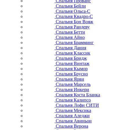
Спальня Прованс
Спальня Бейли
Спальня Ольса-С
Спальня Квадро-С
Спальня Бон Вояж
Спальня Рандеву
Спальня Бетти
Спальня Айно
Спальня Брамминг
Спальня Дания
Спальня Классик
Спальня Бридж
Спальня Винтаж
Спальня Кымор
Спальня Брусно
Спальня Ярви
Спальня Марсель
Спальня Инкери
Спальня Коста Бланка
Спальня Калипсо
Спальня Лофи СИТИ
Спальня Мексика
Спальня Аледжи
Спальня Авиньон
Спальня Верона