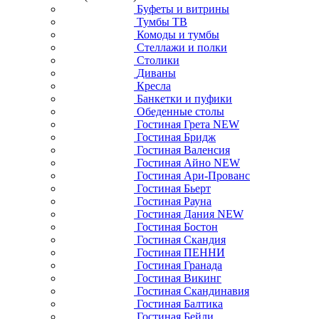
Буфеты и витрины
Тумбы ТВ
Комоды и тумбы
Стеллажи и полки
Столики
Диваны
Кресла
Банкетки и пуфики
Обеденные столы
Гостиная Грета NEW
Гостиная Бридж
Гостиная Валенсия
Гостиная Айно NEW
Гостиная Ари-Прованс
Гостиная Бьерт
Гостиная Рауна
Гостиная Дания NEW
Гостиная Бостон
Гостиная Скандия
Гостиная ПЕННИ
Гостиная Гранада
Гостиная Викинг
Гостиная Скандинавия
Гостиная Балтика
Гостиная Бейли