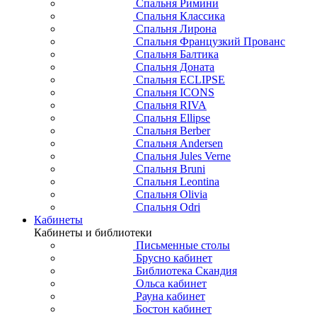
Спальня Римини
Спальня Классика
Спальня Лирона
Спальня Французкий Прованс
Спальня Балтика
Спальня Доната
Спальня ECLIPSE
Спальня ICONS
Спальня RIVA
Спальня Ellipse
Спальня Berber
Спальня Andersen
Спальня Jules Verne
Спальня Bruni
Спальня Leontina
Спальня Olivia
Спальня Odri
Кабинеты
Кабинеты и библиотеки
Письменные столы
Брусно кабинет
Библиотека Скандия
Ольса кабинет
Рауна кабинет
Бостон кабинет