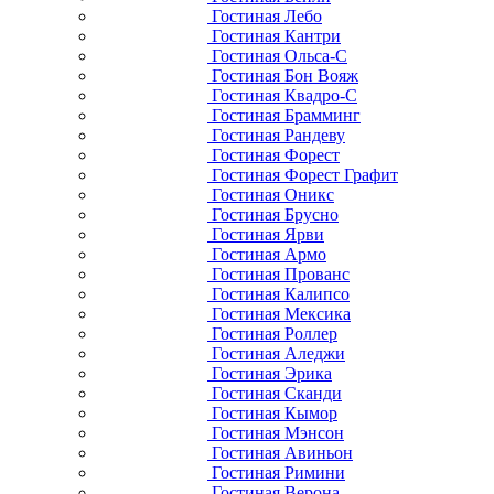
Гостиная Лебо
Гостиная Кантри
Гостиная Ольса-С
Гостиная Бон Вояж
Гостиная Квадро-С
Гостиная Брамминг
Гостиная Рандеву
Гостиная Форест
Гостиная Форест Графит
Гостиная Оникс
Гостиная Брусно
Гостиная Ярви
Гостиная Армо
Гостиная Прованс
Гостиная Калипсо
Гостиная Мексика
Гостиная Роллер
Гостиная Аледжи
Гостиная Эрика
Гостиная Сканди
Гостиная Кымор
Гостиная Мэнсон
Гостиная Авиньон
Гостиная Римини
Гостиная Верона