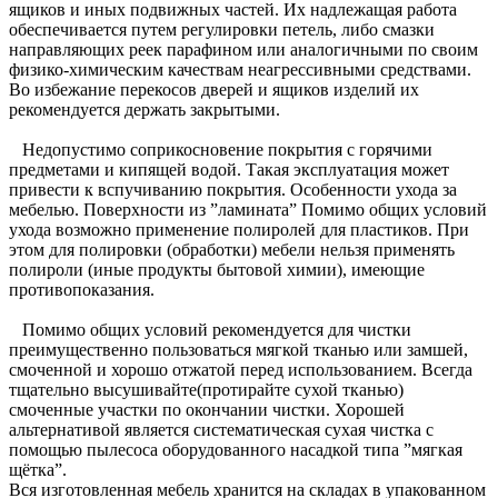
ящиков и иных подвижных частей. Их надлежащая работа
обеспечивается путем регулировки петель, либо смазки
направляющих реек парафином или аналогичными по своим
физико-химическим качествам неагрессивными средствами.
Во избежание перекосов дверей и ящиков изделий их
рекомендуется держать закрытыми.
Недопустимо соприкосновение покрытия с горячими
предметами и кипящей водой. Такая эксплуатация может
привести к вспучиванию покрытия. Особенности ухода за
мебелью. Поверхности из ”ламината” Помимо общих условий
ухода возможно применение полиролей для пластиков. При
этом для полировки (обработки) мебели нельзя применять
полироли (иные продукты бытовой химии), имеющие
противопоказания.
Помимо общих условий рекомендуется для чистки
преимущественно пользоваться мягкой тканью или замшей,
смоченной и хорошо отжатой перед использованием. Всегда
тщательно высушивайте(протирайте сухой тканью)
смоченные участки по окончании чистки. Хорошей
альтернативой является систематическая сухая чистка с
помощью пылесоса оборудованного насадкой типа ”мягкая
щётка”.
Вся изготовленная мебель хранится на складах в упакованном