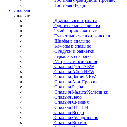
Гостиная Французкий Прованс
Гостиная Верди
Спальня
Спальни
Двуспальные кровати
Односпальные кровати
Тумбы прикроватные
Туалетные столики, консоли
Шкафы в спальню
Комоды в спальню
Сундуки и банкетки
Зеркала в спальню
Матрасы и основания
Спальня Грета NEW
Спальня Айно NEW
Спальня Дания NEW
Спальня Ари-Прованс
Спальня Рауна
Спальня Мальта/Хельсинки
Спальня Лебо
Спальня Скандия
Спальня ПЕННИ
Спальня Верди
Спальня Скандинавия
Спальня Викинг