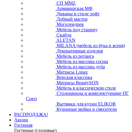
СП ММZ
Армавирская МФ
Диваны в стиле лофт
Добрый мастер
Могилевдрев
Мебель под старину
Скайда
ALETAN
MILANA (мебель из бука и ясеня)
Декоративные изделия
Мебель из ротанга
Мебель из массива сосны
Мебель из массива дуба
Матрасы Lonax
Венская классика
Матрасы BeautySON
Мебель в классическом стиле
Столешницы и комплектующие ПГ
Союз
Вытяжки для кухни ELIKOR
Кухонные мойки и смесители
РАСПРОДАЖА!
Акции
Гостиная
Гостиные (столовые)