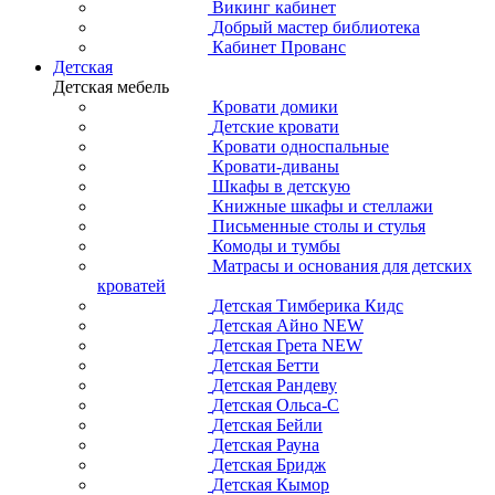
Викинг кабинет
Добрый мастер библиотека
Кабинет Прованс
Детская
Детская мебель
Кровати домики
Детские кровати
Кровати односпальные
Кровати-диваны
Шкафы в детскую
Книжные шкафы и стеллажи
Письменные столы и стулья
Комоды и тумбы
Матрасы и основания для детских
кроватей
Детская Тимберика Кидс
Детская Айно NEW
Детская Грета NEW
Детская Бетти
Детская Рандеву
Детская Ольса-С
Детская Бейли
Детская Рауна
Детская Бридж
Детская Кымор