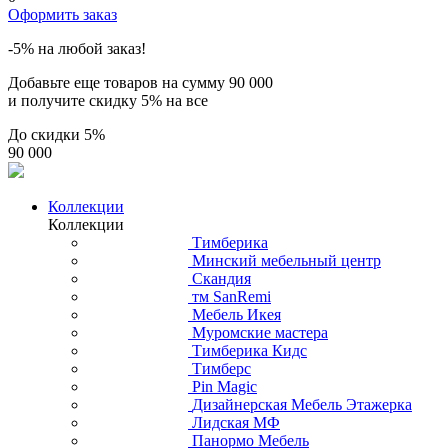
Оформить заказ
-5% на любой заказ!
Добавьте еще товаров на сумму
90 000
и получите скидку
5% на все
До скидки
5%
90 000
Коллекции
Коллекции
Тимберика
Минский мебельный центр
Скандия
тм SanRemi
Мебель Икея
Муромские мастера
Тимберика Кидс
Тимберс
Pin Magic
Дизайнерская Мебель Этажерка
Лидская МФ
Панормо Мебель