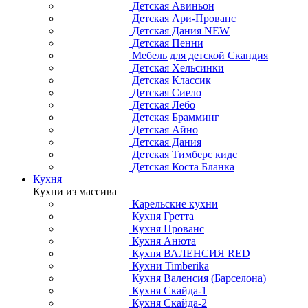
Детская Авиньон
Детская Ари-Прованс
Детская Дания NEW
Детская Пенни
Мебель для детской Скандия
Детская Хельсинки
Детская Классик
Детская Сиело
Детская Лебо
Детская Брамминг
Детская Айно
Детская Дания
Детская Тимберс кидс
Детская Коста Бланка
Кухня
Кухни из массива
Карельские кухни
Кухня Гретта
Кухня Прованс
Кухня Анюта
Кухня ВАЛЕНСИЯ RED
Кухни Timberika
Кухня Валенсия (Барселона)
Кухня Скайда-1
Кухня Скайда-2