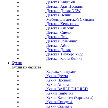
Детская Авиньон
Детская Ари-Прованс
Детская Дания NEW
Детская Пенни
Мебель для детской Скандия
Детская Хельсинки
Детская Классик
Детская Сиело
Детская Лебо
Детская Брамминг
Детская Айно
Детская Дания
Детская Тимберс кидс
Детская Коста Бланка
Кухня
Кухни из массива
Карельские кухни
Кухня Гретта
Кухня Прованс
Кухня Анюта
Кухня ВАЛЕНСИЯ RED
Кухни Timberika
Кухня Валенсия (Барселона)
Кухня Скайда-1
Кухня Скайда-2