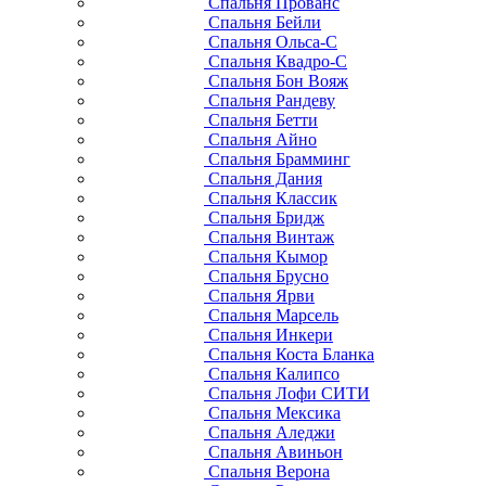
Спальня Прованс
Спальня Бейли
Спальня Ольса-С
Спальня Квадро-С
Спальня Бон Вояж
Спальня Рандеву
Спальня Бетти
Спальня Айно
Спальня Брамминг
Спальня Дания
Спальня Классик
Спальня Бридж
Спальня Винтаж
Спальня Кымор
Спальня Брусно
Спальня Ярви
Спальня Марсель
Спальня Инкери
Спальня Коста Бланка
Спальня Калипсо
Спальня Лофи СИТИ
Спальня Мексика
Спальня Аледжи
Спальня Авиньон
Спальня Верона