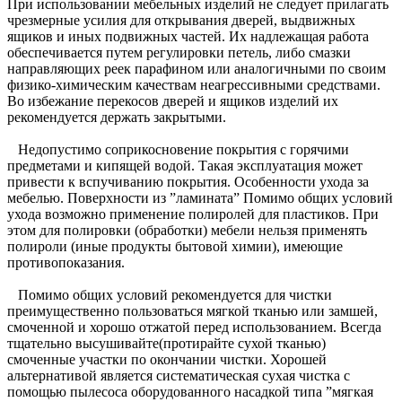
При использовании мебельных изделий не следует прилагать
чрезмерные усилия для открывания дверей, выдвижных
ящиков и иных подвижных частей. Их надлежащая работа
обеспечивается путем регулировки петель, либо смазки
направляющих реек парафином или аналогичными по своим
физико-химическим качествам неагрессивными средствами.
Во избежание перекосов дверей и ящиков изделий их
рекомендуется держать закрытыми.
Недопустимо соприкосновение покрытия с горячими
предметами и кипящей водой. Такая эксплуатация может
привести к вспучиванию покрытия. Особенности ухода за
мебелью. Поверхности из ”ламината” Помимо общих условий
ухода возможно применение полиролей для пластиков. При
этом для полировки (обработки) мебели нельзя применять
полироли (иные продукты бытовой химии), имеющие
противопоказания.
Помимо общих условий рекомендуется для чистки
преимущественно пользоваться мягкой тканью или замшей,
смоченной и хорошо отжатой перед использованием. Всегда
тщательно высушивайте(протирайте сухой тканью)
смоченные участки по окончании чистки. Хорошей
альтернативой является систематическая сухая чистка с
помощью пылесоса оборудованного насадкой типа ”мягкая