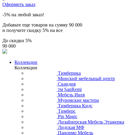
Оформить заказ
-5% на любой заказ!
Добавьте еще товаров на сумму
90 000
и получите скидку
5% на все
До скидки
5%
90 000
Коллекции
Коллекции
Тимберика
Минский мебельный центр
Скандия
тм SanRemi
Мебель Икея
Муромские мастера
Тимберика Кидс
Тимберс
Pin Magic
Дизайнерская Мебель Этажерка
Лидская МФ
Панормо Мебель