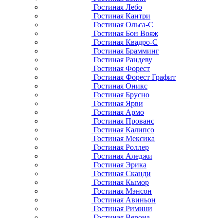
Гостиная Лебо
Гостиная Кантри
Гостиная Ольса-С
Гостиная Бон Вояж
Гостиная Квадро-С
Гостиная Брамминг
Гостиная Рандеву
Гостиная Форест
Гостиная Форест Графит
Гостиная Оникс
Гостиная Брусно
Гостиная Ярви
Гостиная Армо
Гостиная Прованс
Гостиная Калипсо
Гостиная Мексика
Гостиная Роллер
Гостиная Аледжи
Гостиная Эрика
Гостиная Сканди
Гостиная Кымор
Гостиная Мэнсон
Гостиная Авиньон
Гостиная Римини
Гостиная Верона