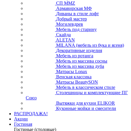
СП ММZ
Армавирская МФ
Диваны в стиле лофт
Добрый мастер
Могилевдрев
Мебель под старину
Скайда
ALETAN
MILANA (мебель из бука и ясеня)
Декоративные изделия
Мебель из ротанга
Мебель из массива сосны
Мебель из массива дуба
Матрасы Lonax
Венская классика
Матрасы BeautySON
Мебель в классическом стиле
Столешницы и комплектующие ПГ
Союз
Вытяжки для кухни ELIKOR
Кухонные мойки и смесители
РАСПРОДАЖА!
Акции
Гостиная
Гостиные (столовые)