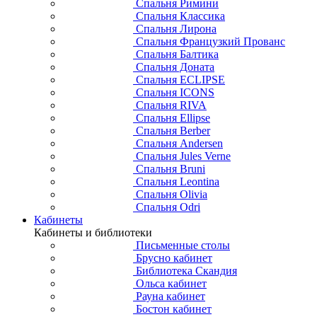
Спальня Римини
Спальня Классика
Спальня Лирона
Спальня Французкий Прованс
Спальня Балтика
Спальня Доната
Спальня ECLIPSE
Спальня ICONS
Спальня RIVA
Спальня Ellipse
Спальня Berber
Спальня Andersen
Спальня Jules Verne
Спальня Bruni
Спальня Leontina
Спальня Olivia
Спальня Odri
Кабинеты
Кабинеты и библиотеки
Письменные столы
Брусно кабинет
Библиотека Скандия
Ольса кабинет
Рауна кабинет
Бостон кабинет