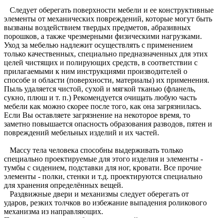
Следует оберегать поверхности мебели и ее конструктивные
элементы от механических повреждений, которые могут быть
вызваны воздействием твердых предметов, абразивных
порошков, а также чрезмерными физическими нагрузками.
Уход за мебелью надлежит осуществлять с применением
только качественных, специально предназначенных для этих
целей чистящих и полирующих средств, в соответствии с
прилагаемыми к ним инструкциями производителей о
способе и области (поверхности, материалы) их применения.
Пыль удаляется чистой, сухой и мягкой тканью (фланель,
сукно, плюш и т. п.) Рекомендуется очищать любую часть
мебели как можно скорее после того, как она загрязнилась.
Если Вы оставляете загрязнение на некоторое время, то
заметно повышается опасность образования разводов, пятен и
повреждений мебельных изделий и их частей.
Массу тела человека способны выдерживать только
специально проектируемые для этого изделия и элементы -
тумбы с сидением, подставки для ног, кровати. Все прочие
элементы - полки, стенки и т.д. проектируются специально
для хранения определённых вещей.
Раздвижные двери и механизмы следует оберегать от
ударов, резких толчков во избежание выпадения роликового
механизма из направляющих.