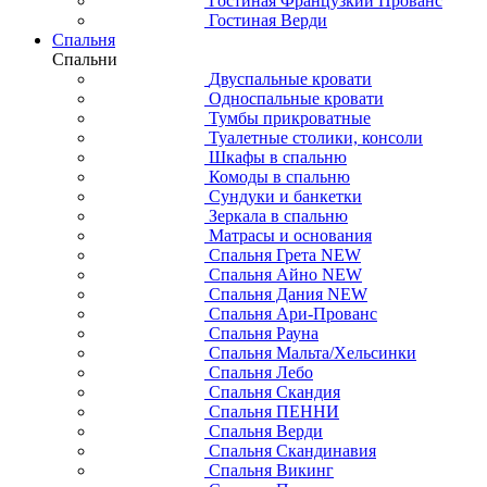
Гостиная Французкий Прованс
Гостиная Верди
Спальня
Спальни
Двуспальные кровати
Односпальные кровати
Тумбы прикроватные
Туалетные столики, консоли
Шкафы в спальню
Комоды в спальню
Сундуки и банкетки
Зеркала в спальню
Матрасы и основания
Спальня Грета NEW
Спальня Айно NEW
Спальня Дания NEW
Спальня Ари-Прованс
Спальня Рауна
Спальня Мальта/Хельсинки
Спальня Лебо
Спальня Скандия
Спальня ПЕННИ
Спальня Верди
Спальня Скандинавия
Спальня Викинг