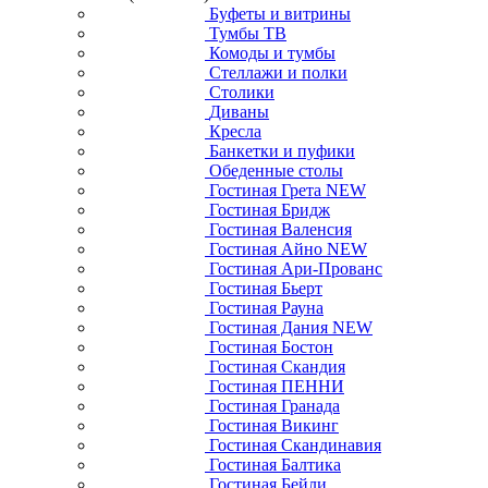
Буфеты и витрины
Тумбы ТВ
Комоды и тумбы
Стеллажи и полки
Столики
Диваны
Кресла
Банкетки и пуфики
Обеденные столы
Гостиная Грета NEW
Гостиная Бридж
Гостиная Валенсия
Гостиная Айно NEW
Гостиная Ари-Прованс
Гостиная Бьерт
Гостиная Рауна
Гостиная Дания NEW
Гостиная Бостон
Гостиная Скандия
Гостиная ПЕННИ
Гостиная Гранада
Гостиная Викинг
Гостиная Скандинавия
Гостиная Балтика
Гостиная Бейли