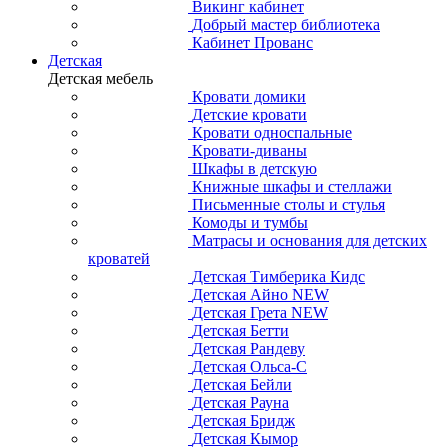
Викинг кабинет
Добрый мастер библиотека
Кабинет Прованс
Детская
Детская мебель
Кровати домики
Детские кровати
Кровати односпальные
Кровати-диваны
Шкафы в детскую
Книжные шкафы и стеллажи
Письменные столы и стулья
Комоды и тумбы
Матрасы и основания для детских
кроватей
Детская Тимберика Кидс
Детская Айно NEW
Детская Грета NEW
Детская Бетти
Детская Рандеву
Детская Ольса-С
Детская Бейли
Детская Рауна
Детская Бридж
Детская Кымор