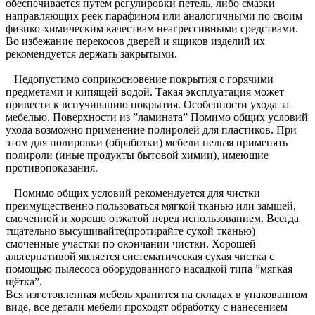
обеспечивается путем регулировки петель, либо смазки
направляющих реек парафином или аналогичными по своим
физико-химическим качествам неагрессивными средствами.
Во избежание перекосов дверей и ящиков изделий их
рекомендуется держать закрытыми.
Недопустимо соприкосновение покрытия с горячими
предметами и кипящей водой. Такая эксплуатация может
привести к вспучиванию покрытия. Особенности ухода за
мебелью. Поверхности из ”ламината” Помимо общих условий
ухода возможно применение полиролей для пластиков. При
этом для полировки (обработки) мебели нельзя применять
полироли (иные продукты бытовой химии), имеющие
противопоказания.
Помимо общих условий рекомендуется для чистки
преимущественно пользоваться мягкой тканью или замшей,
смоченной и хорошо отжатой перед использованием. Всегда
тщательно высушивайте(протирайте сухой тканью)
смоченные участки по окончании чистки. Хорошей
альтернативой является систематическая сухая чистка с
помощью пылесоса оборудованного насадкой типа ”мягкая
щётка”.
Вся изготовленная мебель хранится на складах в упакованном
виде, все детали мебели проходят обработку с нанесением