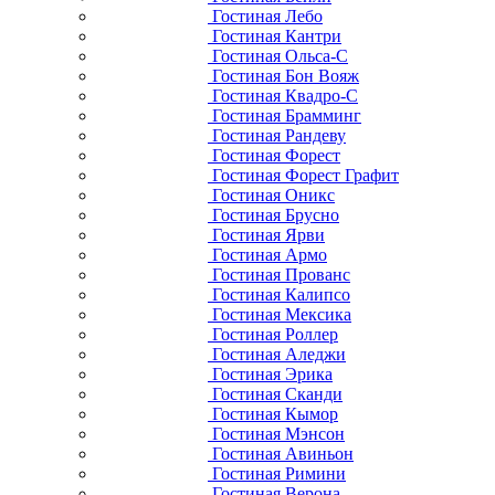
Гостиная Лебо
Гостиная Кантри
Гостиная Ольса-С
Гостиная Бон Вояж
Гостиная Квадро-С
Гостиная Брамминг
Гостиная Рандеву
Гостиная Форест
Гостиная Форест Графит
Гостиная Оникс
Гостиная Брусно
Гостиная Ярви
Гостиная Армо
Гостиная Прованс
Гостиная Калипсо
Гостиная Мексика
Гостиная Роллер
Гостиная Аледжи
Гостиная Эрика
Гостиная Сканди
Гостиная Кымор
Гостиная Мэнсон
Гостиная Авиньон
Гостиная Римини
Гостиная Верона