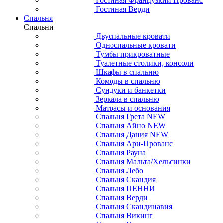
Гостиная Французкий Прованс
Гостиная Верди
Спальня
Спальни
Двуспальные кровати
Односпальные кровати
Тумбы прикроватные
Туалетные столики, консоли
Шкафы в спальню
Комоды в спальню
Сундуки и банкетки
Зеркала в спальню
Матрасы и основания
Спальня Грета NEW
Спальня Айно NEW
Спальня Дания NEW
Спальня Ари-Прованс
Спальня Рауна
Спальня Мальта/Хельсинки
Спальня Лебо
Спальня Скандия
Спальня ПЕННИ
Спальня Верди
Спальня Скандинавия
Спальня Викинг