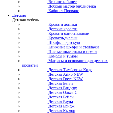
Викинг кабинет
Добрый мастер библиотека
Кабинет Прованс
Детская
Детская мебель
Кровати домики
Детские кровати
Кровати односпальные
Кровати-диваны
Шкафы в детскую
Книжные шкафы и стеллажи
Письменные столы и стулья
Комоды и тумбы
Матрасы и основания для детских
кроватей
Детская Тимберика Кидс
Детская Айно NEW
Детская Грета NEW
Детская Бетти
Детская Рандеву
Детская Ольса-С
Детская Бейли
Детская Рауна
Детская Бридж
Детская Кымор