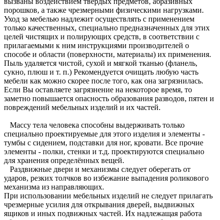
вызваны воздействием твердых предметов, абразивных
порошков, а также чрезмерными физическими нагрузками.
Уход за мебелью надлежит осуществлять с применением
только качественных, специально предназначенных для этих
целей чистящих и полирующих средств, в соответствии с
прилагаемыми к ним инструкциями производителей о
способе и области (поверхности, материалы) их применения.
Пыль удаляется чистой, сухой и мягкой тканью (фланель,
сукно, плюш и т. п.) Рекомендуется очищать любую часть
мебели как можно скорее после того, как она загрязнилась.
Если Вы оставляете загрязнение на некоторое время, то
заметно повышается опасность образования разводов, пятен и
повреждений мебельных изделий и их частей.
Массу тела человека способны выдерживать только
специально проектируемые для этого изделия и элементы -
тумбы с сидением, подставки для ног, кровати. Все прочие
элементы - полки, стенки и т.д. проектируются специально
для хранения определённых вещей.
Раздвижные двери и механизмы следует оберегать от
ударов, резких толчков во избежание выпадения роликового
механизма из направляющих.
При использовании мебельных изделий не следует прилагать
чрезмерные усилия для открывания дверей, выдвижных
ящиков и иных подвижных частей. Их надлежащая работа