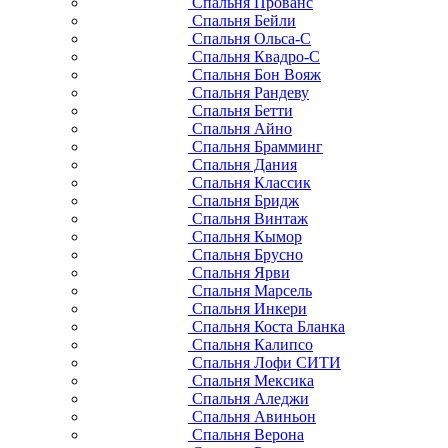
Спальня Прованс
Спальня Бейли
Спальня Ольса-С
Спальня Квадро-С
Спальня Бон Вояж
Спальня Рандеву
Спальня Бетти
Спальня Айно
Спальня Брамминг
Спальня Дания
Спальня Классик
Спальня Бридж
Спальня Винтаж
Спальня Кымор
Спальня Брусно
Спальня Ярви
Спальня Марсель
Спальня Инкери
Спальня Коста Бланка
Спальня Калипсо
Спальня Лофи СИТИ
Спальня Мексика
Спальня Аледжи
Спальня Авиньон
Спальня Верона