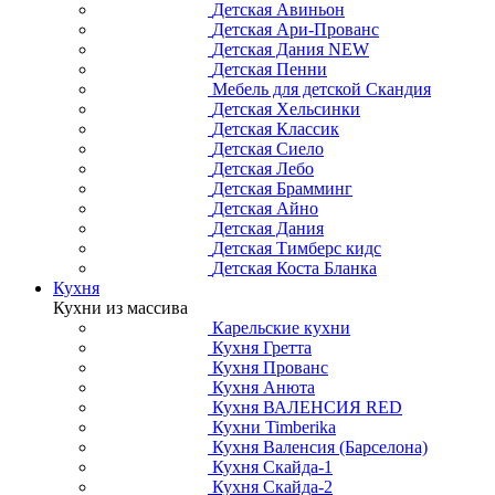
Детская Авиньон
Детская Ари-Прованс
Детская Дания NEW
Детская Пенни
Мебель для детской Скандия
Детская Хельсинки
Детская Классик
Детская Сиело
Детская Лебо
Детская Брамминг
Детская Айно
Детская Дания
Детская Тимберс кидс
Детская Коста Бланка
Кухня
Кухни из массива
Карельские кухни
Кухня Гретта
Кухня Прованс
Кухня Анюта
Кухня ВАЛЕНСИЯ RED
Кухни Timberika
Кухня Валенсия (Барселона)
Кухня Скайда-1
Кухня Скайда-2