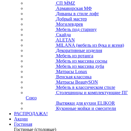
СП ММZ
Армавирская МФ
Диваны в стиле лофт
Добрый мастер
Могилевдрев
Мебель под старину
Скайда
ALETAN
MILANA (мебель из бука и ясеня)
Декоративные изделия
Мебель из ротанга
Мебель из массива сосны
Мебель из массива дуба
Матрасы Lonax
Венская классика
Матрасы BeautySON
Мебель в классическом стиле
Столешницы и комплектующие ПГ
Союз
Вытяжки для кухни ELIKOR
Кухонные мойки и смесители
РАСПРОДАЖА!
Акции
Гостиная
Гостиные (столовые)