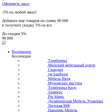
Оформить заказ
-5% на любой заказ!
Добавьте еще товаров на сумму
90 000
и получите скидку
5% на все
До скидки
5%
90 000
Коллекции
Коллекции
Тимберика
Минский мебельный центр
Скандия
тм SanRemi
Мебель Икея
Муромские мастера
Тимберика Кидс
Тимберс
Pin Magic
Дизайнерская Мебель Этажерка
Лидская МФ
Панормо Мебель