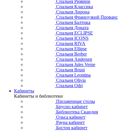
Спальня Римини
Спальня Классика
Спальня Лирона
Спальня Французкий Прованс
Спальня Балтика
Спальня Доната
Спальня ECLIPSE
Спальня ICONS
Спальня RIVA
Спальня Ellipse
Спальня Berber
Спальня Andersen
Спальня Jules Verne
Спальня Bruni
Спальня Leontina
Спальня Olivia
Спальня Odri
Кабинеты
Кабинеты и библиотеки
Письменные столы
Брусно кабинет
Библиотека Скандия
Ольса кабинет
Рауна кабинет
Бостон кабинет