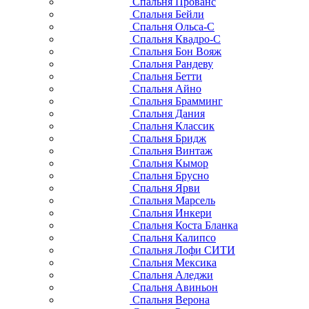
Спальня Прованс
Спальня Бейли
Спальня Ольса-С
Спальня Квадро-С
Спальня Бон Вояж
Спальня Рандеву
Спальня Бетти
Спальня Айно
Спальня Брамминг
Спальня Дания
Спальня Классик
Спальня Бридж
Спальня Винтаж
Спальня Кымор
Спальня Брусно
Спальня Ярви
Спальня Марсель
Спальня Инкери
Спальня Коста Бланка
Спальня Калипсо
Спальня Лофи СИТИ
Спальня Мексика
Спальня Аледжи
Спальня Авиньон
Спальня Верона