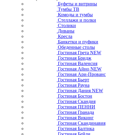
Буфеты и витрины
Тумбы ТВ
Комоды и тумбы
Стеллажи и полки
Столики
Диваны
Кресла
Банкетки и пуфики
Обеденные столы
Гостиная Грета NEW
Гостиная Бридж
Гостиная Валенсия
Гостиная Айно NEW
Гостиная Ари-Прованс
Гостиная Бьерт
Гостиная Рауна
Гостиная Дания NEW
Гостиная Бостон
Гостиная Скандия
Гостиная ПЕННИ
Гостиная Гранада
Гостиная Викинг
Гостиная Скандинавия
Гостиная Балтика
Гостиная Бейли