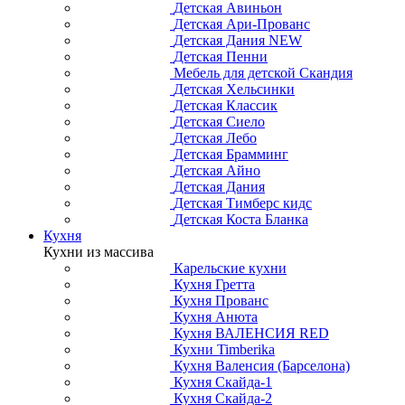
Детская Авиньон
Детская Ари-Прованс
Детская Дания NEW
Детская Пенни
Мебель для детской Скандия
Детская Хельсинки
Детская Классик
Детская Сиело
Детская Лебо
Детская Брамминг
Детская Айно
Детская Дания
Детская Тимберс кидс
Детская Коста Бланка
Кухня
Кухни из массива
Карельские кухни
Кухня Гретта
Кухня Прованс
Кухня Анюта
Кухня ВАЛЕНСИЯ RED
Кухни Timberika
Кухня Валенсия (Барселона)
Кухня Скайда-1
Кухня Скайда-2