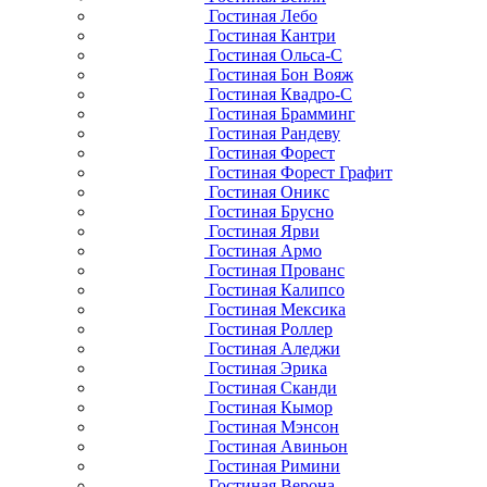
Гостиная Лебо
Гостиная Кантри
Гостиная Ольса-С
Гостиная Бон Вояж
Гостиная Квадро-С
Гостиная Брамминг
Гостиная Рандеву
Гостиная Форест
Гостиная Форест Графит
Гостиная Оникс
Гостиная Брусно
Гостиная Ярви
Гостиная Армо
Гостиная Прованс
Гостиная Калипсо
Гостиная Мексика
Гостиная Роллер
Гостиная Аледжи
Гостиная Эрика
Гостиная Сканди
Гостиная Кымор
Гостиная Мэнсон
Гостиная Авиньон
Гостиная Римини
Гостиная Верона