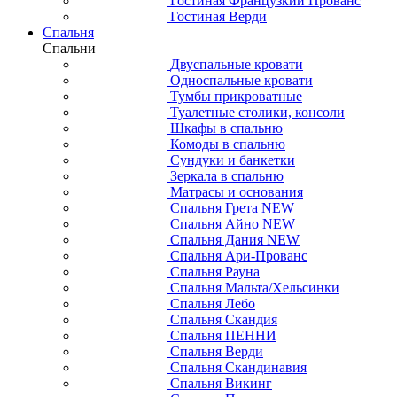
Гостиная Французкий Прованс
Гостиная Верди
Спальня
Спальни
Двуспальные кровати
Односпальные кровати
Тумбы прикроватные
Туалетные столики, консоли
Шкафы в спальню
Комоды в спальню
Сундуки и банкетки
Зеркала в спальню
Матрасы и основания
Спальня Грета NEW
Спальня Айно NEW
Спальня Дания NEW
Спальня Ари-Прованс
Спальня Рауна
Спальня Мальта/Хельсинки
Спальня Лебо
Спальня Скандия
Спальня ПЕННИ
Спальня Верди
Спальня Скандинавия
Спальня Викинг