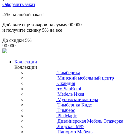
Оформить заказ
-5% на любой заказ!
Добавьте еще товаров на сумму
90 000
и получите скидку
5% на все
До скидки
5%
90 000
Коллекции
Коллекции
Тимберика
Минский мебельный центр
Скандия
тм SanRemi
Мебель Икея
Муромские мастера
Тимберика Кидс
Тимберс
Pin Magic
Дизайнерская Мебель Этажерка
Лидская МФ
Панормо Мебель