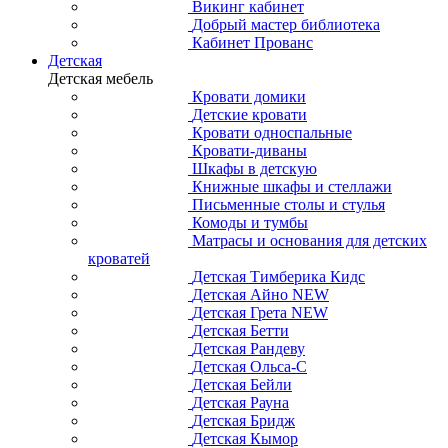
Викинг кабинет
Добрый мастер библиотека
Кабинет Прованс
Детская
Детская мебель
Кровати домики
Детские кровати
Кровати односпальные
Кровати-диваны
Шкафы в детскую
Книжные шкафы и стеллажи
Письменные столы и стулья
Комоды и тумбы
Матрасы и основания для детских
кроватей
Детская Тимберика Кидс
Детская Айно NEW
Детская Грета NEW
Детская Бетти
Детская Рандеву
Детская Ольса-С
Детская Бейли
Детская Рауна
Детская Бридж
Детская Кымор