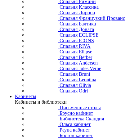
Спальня Римини
Спальня Классика
Спальня Лирона
Спальня Французкий Прованс
Спальня Балтика
Спальня Доната
Спальня ECLIPSE
Спальня ICONS
Спальня RIVA
Спальня Ellipse
Спальня Berber
Спальня Andersen
Спальня Jules Verne
Спальня Bruni
Спальня Leontina
Спальня Olivia
Спальня Odri
Кабинеты
Кабинеты и библиотеки
Письменные столы
Брусно кабинет
Библиотека Скандия
Ольса кабинет
Рауна кабинет
Бостон кабинет