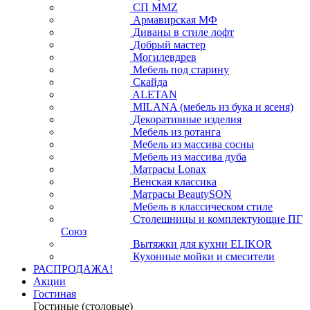
СП ММZ
Армавирская МФ
Диваны в стиле лофт
Добрый мастер
Могилевдрев
Мебель под старину
Скайда
ALETAN
MILANA (мебель из бука и ясеня)
Декоративные изделия
Мебель из ротанга
Мебель из массива сосны
Мебель из массива дуба
Матрасы Lonax
Венская классика
Матрасы BeautySON
Мебель в классическом стиле
Столешницы и комплектующие ПГ
Союз
Вытяжки для кухни ELIKOR
Кухонные мойки и смесители
РАСПРОДАЖА!
Акции
Гостиная
Гостиные (столовые)