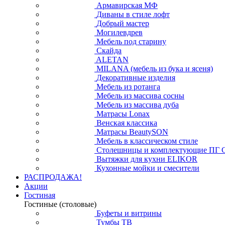
Армавирская МФ
Диваны в стиле лофт
Добрый мастер
Могилевдрев
Мебель под старину
Скайда
ALETAN
MILANA (мебель из бука и ясеня)
Декоративные изделия
Мебель из ротанга
Мебель из массива сосны
Мебель из массива дуба
Матрасы Lonax
Венская классика
Матрасы BeautySON
Мебель в классическом стиле
Столешницы и комплектующие ПГ 
Вытяжки для кухни ELIKOR
Кухонные мойки и смесители
РАСПРОДАЖА!
Акции
Гостиная
Гостиные (столовые)
Буфеты и витрины
Тумбы ТВ