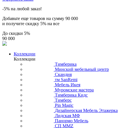
-5% на любой заказ!
Добавьте еще товаров на сумму
90 000
и получите скидку
5% на все
До скидки
5%
90 000
Коллекции
Коллекции
Тимберика
Минский мебельный центр
Скандия
тм SanRemi
Мебель Икея
Муромские мастера
Тимберика Кидс
Тимберс
Pin Magic
Дизайнерская Мебель Этажерка
Лидская МФ
Панормо Мебель
СП ММZ