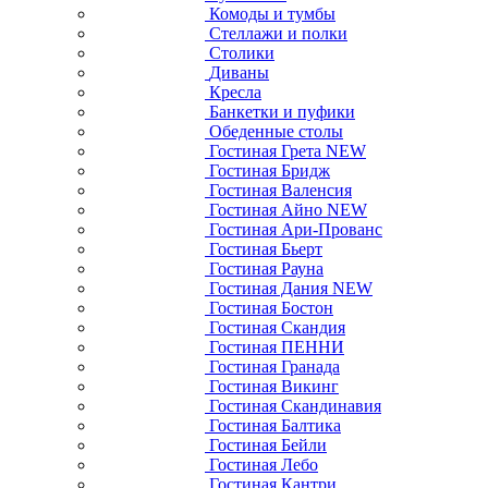
Комоды и тумбы
Стеллажи и полки
Столики
Диваны
Кресла
Банкетки и пуфики
Обеденные столы
Гостиная Грета NEW
Гостиная Бридж
Гостиная Валенсия
Гостиная Айно NEW
Гостиная Ари-Прованс
Гостиная Бьерт
Гостиная Рауна
Гостиная Дания NEW
Гостиная Бостон
Гостиная Скандия
Гостиная ПЕННИ
Гостиная Гранада
Гостиная Викинг
Гостиная Скандинавия
Гостиная Балтика
Гостиная Бейли
Гостиная Лебо
Гостиная Кантри