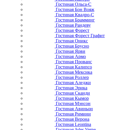
Гостиная Ольса-С
Гостиная Бон Вояж
Гостиная Квадро-С
Гостиная Брамминг
Гостиная Рандеву
Гостиная Форест
Гостиная Форест Графит
Гостиная Оникс
Гостиная Брусно
Гостиная Ярви
Гостиная Армо
Гостиная Прованс
Гостиная Калипсо
Гостиная Мексика
Гостиная Роллер
Гостиная Аледжи
Гостиная Эрика
Гостиная Сканди
Гостиная Кымор
Гостиная Мэнсон
Гостиная Авиньон
Гостиная Римини
Гостиная Верона
Гостиная Leontina
Гостиная Jules Verne