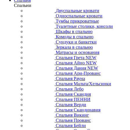
Спальня
Спальни
Двуспальные кровати
Односпальные кровати
Тумбы прикроватные
Туалетные столики, консоли
Шкафы в спальню
Комоды в спальню
Сундуки и банкетки
Зеркала в спальню
Матрасы и основания
Спальня Грета NEW
Спальня Айно NEW
Спальня Дания NEW
Спальня Ари-Прованс
Спальня Рауна
Спальня Мальта/Хельсинки
Спальня Лебо
Спальня Скандия
Спальня ПЕННИ
Спальня Верди
Спальня Скандинавия
Спальня Викинг
Спальня Прованс
Спальня Бейли