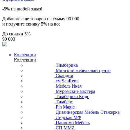
-5% на любой заказ!
Добавьте еще товаров на сумму
90 000
и получите скидку
5% на все
До скидки
5%
90 000
Коллекции
Коллекции
Тимберика
Минский мебельный центр
Скандия
тм SanRemi
Мебель Икея
Муромские мастера
Тимберика Кидс
Тимберс
Pin Magic
Дизайнерская Мебель Этажерка
Лидская МФ
Панормо Мебель
СП ММZ