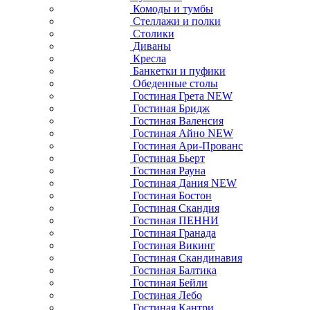
Комоды и тумбы
Стеллажи и полки
Столики
Диваны
Кресла
Банкетки и пуфики
Обеденные столы
Гостиная Грета NEW
Гостиная Бридж
Гостиная Валенсия
Гостиная Айно NEW
Гостиная Ари-Прованс
Гостиная Бьерт
Гостиная Рауна
Гостиная Дания NEW
Гостиная Бостон
Гостиная Скандия
Гостиная ПЕННИ
Гостиная Гранада
Гостиная Викинг
Гостиная Скандинавия
Гостиная Балтика
Гостиная Бейли
Гостиная Лебо
Гостиная Кантри