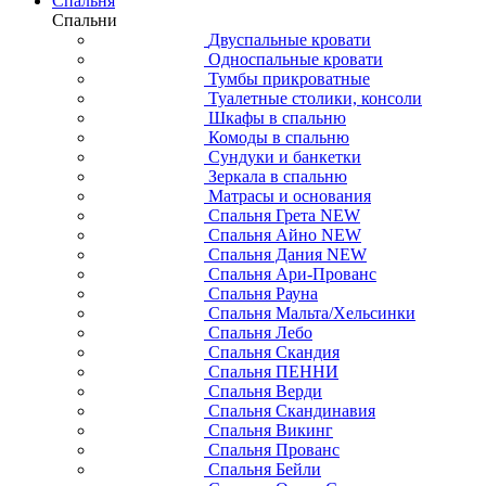
Спальня
Спальни
Двуспальные кровати
Односпальные кровати
Тумбы прикроватные
Туалетные столики, консоли
Шкафы в спальню
Комоды в спальню
Сундуки и банкетки
Зеркала в спальню
Матрасы и основания
Спальня Грета NEW
Спальня Айно NEW
Спальня Дания NEW
Спальня Ари-Прованс
Спальня Рауна
Спальня Мальта/Хельсинки
Спальня Лебо
Спальня Скандия
Спальня ПЕННИ
Спальня Верди
Спальня Скандинавия
Спальня Викинг
Спальня Прованс
Спальня Бейли