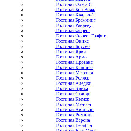
Гостиная Ольса-С
Гостиная Бон Вояж
Гостиная Квадро-С
Гостиная Брамминг
Гостиная Рандеву
Гостиная Форест
Гостиная Форест Графит
Гостиная Оникс
Гостиная Брусно
Гостиная Ярви
Гостиная Армо
Гостиная Прованс
Гостиная Калипсо
Гостиная Мексика
Гостиная Роллер
Гостиная Аледжи
Гостиная Эрика
Гостиная Сканди
Гостиная Кымор
Гостиная Мэнсон
Гостиная Авиньон
Гостиная Римини
Гостиная Верона
Гостиная Leontina
Гостиная Jules Verne