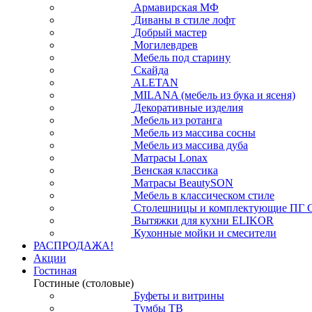
Армавирская МФ
Диваны в стиле лофт
Добрый мастер
Могилевдрев
Мебель под старину
Скайда
ALETAN
MILANA (мебель из бука и ясеня)
Декоративные изделия
Мебель из ротанга
Мебель из массива сосны
Мебель из массива дуба
Матрасы Lonax
Венская классика
Матрасы BeautySON
Мебель в классическом стиле
Столешницы и комплектующие ПГ 
Вытяжки для кухни ELIKOR
Кухонные мойки и смесители
РАСПРОДАЖА!
Акции
Гостиная
Гостиные (столовые)
Буфеты и витрины
Тумбы ТВ