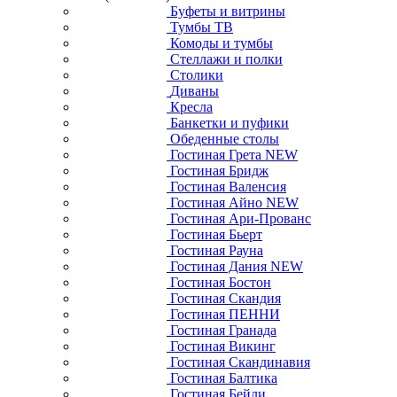
Буфеты и витрины
Тумбы ТВ
Комоды и тумбы
Стеллажи и полки
Столики
Диваны
Кресла
Банкетки и пуфики
Обеденные столы
Гостиная Грета NEW
Гостиная Бридж
Гостиная Валенсия
Гостиная Айно NEW
Гостиная Ари-Прованс
Гостиная Бьерт
Гостиная Рауна
Гостиная Дания NEW
Гостиная Бостон
Гостиная Скандия
Гостиная ПЕННИ
Гостиная Гранада
Гостиная Викинг
Гостиная Скандинавия
Гостиная Балтика
Гостиная Бейли