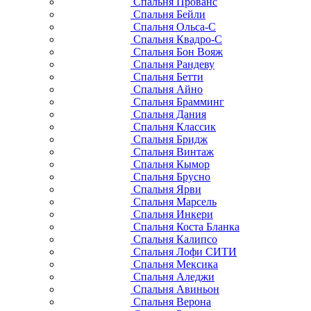
Спальня Прованс
Спальня Бейли
Спальня Ольса-С
Спальня Квадро-С
Спальня Бон Вояж
Спальня Рандеву
Спальня Бетти
Спальня Айно
Спальня Брамминг
Спальня Дания
Спальня Классик
Спальня Бридж
Спальня Винтаж
Спальня Кымор
Спальня Брусно
Спальня Ярви
Спальня Марсель
Спальня Инкери
Спальня Коста Бланка
Спальня Калипсо
Спальня Лофи СИТИ
Спальня Мексика
Спальня Аледжи
Спальня Авиньон
Спальня Верона