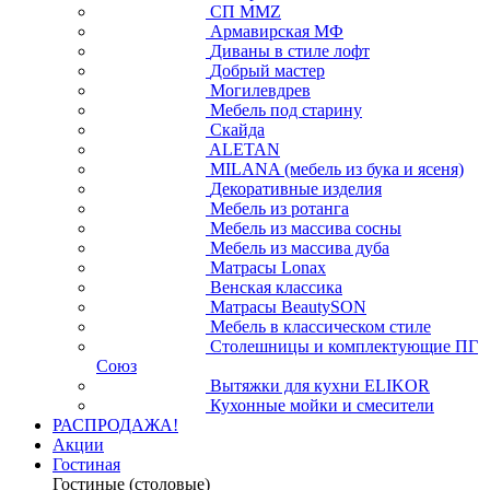
СП ММZ
Армавирская МФ
Диваны в стиле лофт
Добрый мастер
Могилевдрев
Мебель под старину
Скайда
ALETAN
MILANA (мебель из бука и ясеня)
Декоративные изделия
Мебель из ротанга
Мебель из массива сосны
Мебель из массива дуба
Матрасы Lonax
Венская классика
Матрасы BeautySON
Мебель в классическом стиле
Столешницы и комплектующие ПГ
Союз
Вытяжки для кухни ELIKOR
Кухонные мойки и смесители
РАСПРОДАЖА!
Акции
Гостиная
Гостиные (столовые)