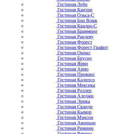
Гостиная Лебо
Гостиная Кантри
Гостиная Ольса-С
Гостиная Бон Вояж
Гостиная Квадро-С
Гостиная Брамминг
Гостиная Рандеву
Гостиная Форест
Гостиная Форест Графит
Гостиная Оникс
Гостиная Брусно
Гостиная Ярви
Гостиная Армо
Гостиная Прованс
Гостиная Калипсо
Гостиная Мексика
Гостиная Роллер
Гостиная Аледжи
Гостиная Эрика
Гостиная Сканди
Гостиная Кымор
Гостиная Мэнсон
Гостиная Авиньон
Гостиная Римини
Гостиная Верона