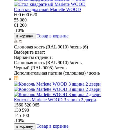
Стол квадратный Marlette WOOD
600
600
620
55 080
61 200
-
10
%
Товар в корзине
в корзину
Слоновая кость (RAL 9010) /ясень (6)
Выберите цвет:
Варианты отделки :
Слоновая кость (RAL 9010) /ясень
Черный (RAL 9005) /ясень
Дополнительная патина (сплошная) / ясень
Консоль Marlette WOOD 3 ящика 2 двери
1560
520
965
130 590
145 100
-
10
%
Товар в корзине
в корзину