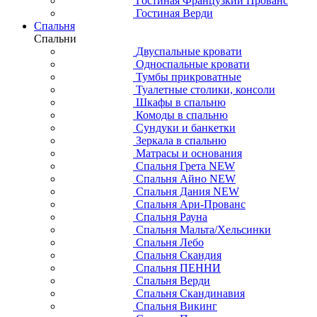
Гостиная Французкий Прованс
Гостиная Верди
Спальня
Спальни
Двуспальные кровати
Односпальные кровати
Тумбы прикроватные
Туалетные столики, консоли
Шкафы в спальню
Комоды в спальню
Сундуки и банкетки
Зеркала в спальню
Матрасы и основания
Спальня Грета NEW
Спальня Айно NEW
Спальня Дания NEW
Спальня Ари-Прованс
Спальня Рауна
Спальня Мальта/Хельсинки
Спальня Лебо
Спальня Скандия
Спальня ПЕННИ
Спальня Верди
Спальня Скандинавия
Спальня Викинг