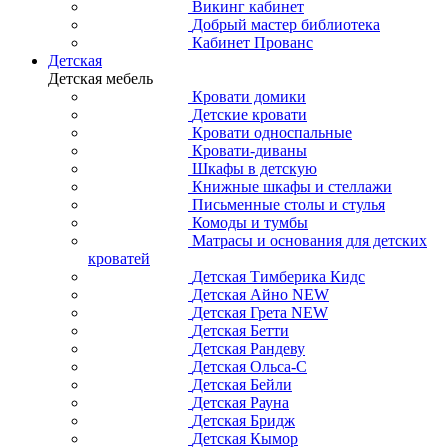
Викинг кабинет
Добрый мастер библиотека
Кабинет Прованс
Детская
Детская мебель
Кровати домики
Детские кровати
Кровати односпальные
Кровати-диваны
Шкафы в детскую
Книжные шкафы и стеллажи
Письменные столы и стулья
Комоды и тумбы
Матрасы и основания для детских
кроватей
Детская Тимберика Кидс
Детская Айно NEW
Детская Грета NEW
Детская Бетти
Детская Рандеву
Детская Ольса-С
Детская Бейли
Детская Рауна
Детская Бридж
Детская Кымор