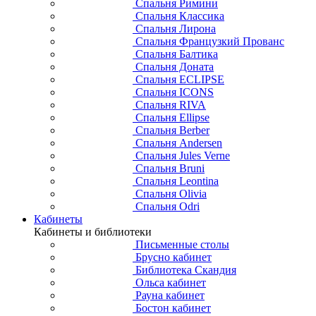
Спальня Римини
Спальня Классика
Спальня Лирона
Спальня Французкий Прованс
Спальня Балтика
Спальня Доната
Спальня ECLIPSE
Спальня ICONS
Спальня RIVA
Спальня Ellipse
Спальня Berber
Спальня Andersen
Спальня Jules Verne
Спальня Bruni
Спальня Leontina
Спальня Olivia
Спальня Odri
Кабинеты
Кабинеты и библиотеки
Письменные столы
Брусно кабинет
Библиотека Скандия
Ольса кабинет
Рауна кабинет
Бостон кабинет