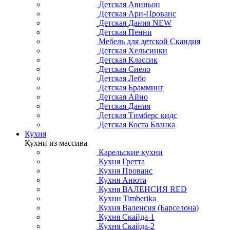
Детская Авиньон
Детская Ари-Прованс
Детская Дания NEW
Детская Пенни
Мебель для детской Скандия
Детская Хельсинки
Детская Классик
Детская Сиело
Детская Лебо
Детская Брамминг
Детская Айно
Детская Дания
Детская Тимберс кидс
Детская Коста Бланка
Кухня
Кухни из массива
Карельские кухни
Кухня Гретта
Кухня Прованс
Кухня Анюта
Кухня ВАЛЕНСИЯ RED
Кухни Timberika
Кухня Валенсия (Барселона)
Кухня Скайда-1
Кухня Скайда-2