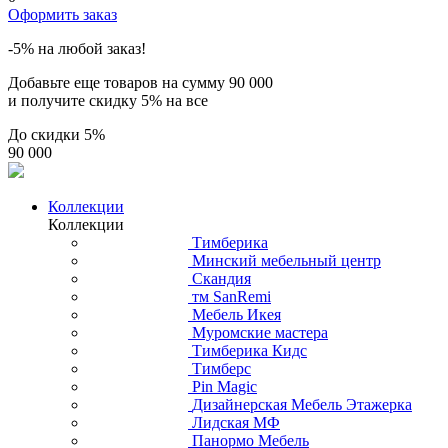
Оформить заказ
-5% на любой заказ!
Добавьте еще товаров на сумму
90 000
и получите скидку
5% на все
До скидки
5%
90 000
Коллекции
Коллекции
Тимберика
Минский мебельный центр
Скандия
тм SanRemi
Мебель Икея
Муромские мастера
Тимберика Кидс
Тимберс
Pin Magic
Дизайнерская Мебель Этажерка
Лидская МФ
Панормо Мебель