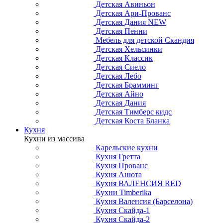
Детская Авиньон
Детская Ари-Прованс
Детская Дания NEW
Детская Пенни
Мебель для детской Скандия
Детская Хельсинки
Детская Классик
Детская Сиело
Детская Лебо
Детская Брамминг
Детская Айно
Детская Дания
Детская Тимберс кидс
Детская Коста Бланка
Кухня
Кухни из массива
Карельские кухни
Кухня Гретта
Кухня Прованс
Кухня Анюта
Кухня ВАЛЕНСИЯ RED
Кухни Timberika
Кухня Валенсия (Барселона)
Кухня Скайда-1
Кухня Скайда-2