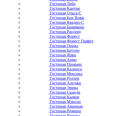
Гостиная Лебо
Гостиная Кантри
Гостиная Ольса-С
Гостиная Бон Вояж
Гостиная Квадро-С
Гостиная Брамминг
Гостиная Рандеву
Гостиная Форест
Гостиная Форест Графит
Гостиная Оникс
Гостиная Брусно
Гостиная Ярви
Гостиная Армо
Гостиная Прованс
Гостиная Калипсо
Гостиная Мексика
Гостиная Роллер
Гостиная Аледжи
Гостиная Эрика
Гостиная Сканди
Гостиная Кымор
Гостиная Мэнсон
Гостиная Авиньон
Гостиная Римини
Гостиная Верона