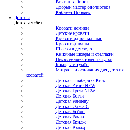
Викинг кабинет
Добрый мастер библиотека
Кабинет Прованс
Детская
Детская мебель
Кровати домики
Детские кровати
Кровати односпальные
Кровати-диваны
Шкафы в детскую
Книжные шкафы и стеллажи
Письменные столы и стулья
Комоды и тумбы
Матрасы и основания для детских
кроватей
Детская Тимберика Кидс
Детская Айно NEW
Детская Грета NEW
Детская Бетти
Детская Рандеву
Детская Ольса-С
Детская Бейли
Детская Рауна
Детская Бридж
Детская Кымор