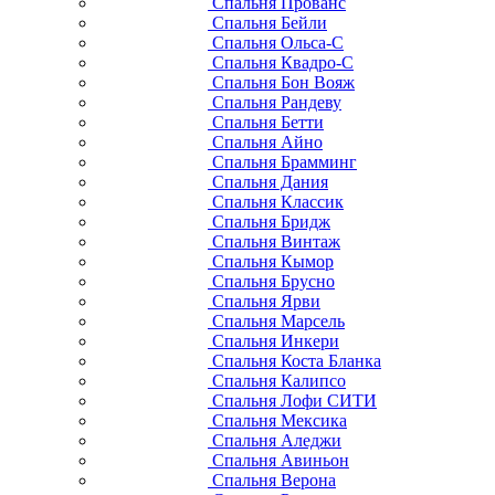
Спальня Прованс
Спальня Бейли
Спальня Ольса-С
Спальня Квадро-С
Спальня Бон Вояж
Спальня Рандеву
Спальня Бетти
Спальня Айно
Спальня Брамминг
Спальня Дания
Спальня Классик
Спальня Бридж
Спальня Винтаж
Спальня Кымор
Спальня Брусно
Спальня Ярви
Спальня Марсель
Спальня Инкери
Спальня Коста Бланка
Спальня Калипсо
Спальня Лофи СИТИ
Спальня Мексика
Спальня Аледжи
Спальня Авиньон
Спальня Верона