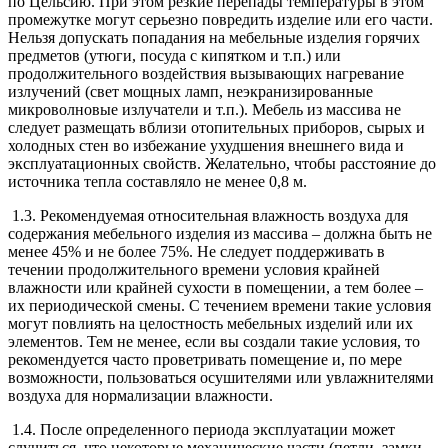
по Цельсию. При этом резкие перепады температуры в этом
промежутке могут серьезно повредить изделие или его части.
Нельзя допускать попадания на мебельные изделия горячих
предметов (утюги, посуда с кипятком и т.п.) или
продолжительного воздействия вызывающих нагревание
излучений (свет мощных ламп, неэкранизированные
микроволновые излучатели и т.п.). Мебель из массива не
следует размещать вблизи отопительных приборов, сырых и
холодных стен во избежание ухудшения внешнего вида и
эксплуатационных свойств. Желательно, чтобы расстояние до
источника тепла составляло не менее 0,8 м.
1.3. Рекомендуемая относительная влажность воздуха для
содержания мебельного изделия из массива – должна быть не
менее 45% и не более 75%. Не следует поддерживать в
течении продолжительного времени условия крайней
влажности или крайней сухости в помещении, а тем более –
их периодической смены. С течением времени такие условия
могут повлиять на целостность мебельных изделий или их
элементов. Тем не менее, если вы создали такие условия, то
рекомендуется часто проветривать помещение и, по мере
возможности, пользоваться осушителями или увлажнителями
воздуха для нормализации влажности.
1.4. После определенного периода эксплуатации может
случиться, что некоторые механические части (петли, замки