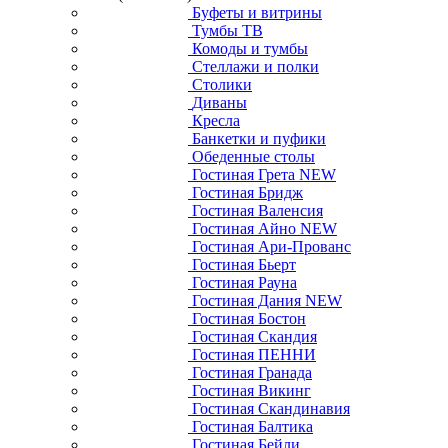
Буфеты и витрины
Тумбы ТВ
Комоды и тумбы
Стеллажи и полки
Столики
Диваны
Кресла
Банкетки и пуфики
Обеденные столы
Гостиная Грета NEW
Гостиная Бридж
Гостиная Валенсия
Гостиная Айно NEW
Гостиная Ари-Прованс
Гостиная Бьерт
Гостиная Рауна
Гостиная Дания NEW
Гостиная Бостон
Гостиная Скандия
Гостиная ПЕННИ
Гостиная Гранада
Гостиная Викинг
Гостиная Скандинавия
Гостиная Балтика
Гостиная Бейли