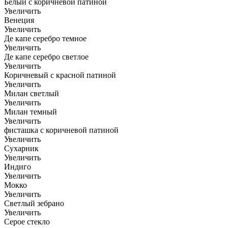
Белый с коричневой патиной
Увеличить
Венеция
Увеличить
Де капе серебро темное
Увеличить
Де капе серебро светлое
Увеличить
Коричневый с красной патиной
Увеличить
Милан светлый
Увеличить
Милан темный
Увеличить
фисташка с коричневой патиной
Увеличить
Сухарник
Увеличить
Индиго
Увеличить
Мокко
Увеличить
Светлый зебрано
Увеличить
Серое стекло