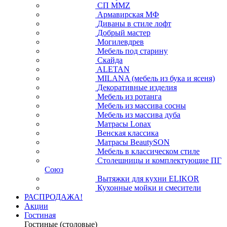
СП ММZ
Армавирская МФ
Диваны в стиле лофт
Добрый мастер
Могилевдрев
Мебель под старину
Скайда
ALETAN
MILANA (мебель из бука и ясеня)
Декоративные изделия
Мебель из ротанга
Мебель из массива сосны
Мебель из массива дуба
Матрасы Lonax
Венская классика
Матрасы BeautySON
Мебель в классическом стиле
Столешницы и комплектующие ПГ
Союз
Вытяжки для кухни ELIKOR
Кухонные мойки и смесители
РАСПРОДАЖА!
Акции
Гостиная
Гостиные (столовые)