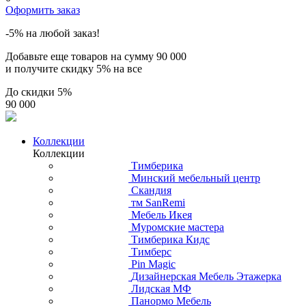
Оформить заказ
-5% на любой заказ!
Добавьте еще товаров на сумму
90 000
и получите скидку
5% на все
До скидки
5%
90 000
Коллекции
Коллекции
Тимберика
Минский мебельный центр
Скандия
тм SanRemi
Мебель Икея
Муромские мастера
Тимберика Кидс
Тимберс
Pin Magic
Дизайнерская Мебель Этажерка
Лидская МФ
Панормо Мебель