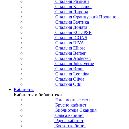
Спальня Римини
Спальня Классика
Спальня Лирона
Спальня Французкий Прованс
Спальня Балтика
Спальня Доната
Спальня ECLIPSE
Спальня ICONS
Спальня RIVA
Спальня Ellipse
Спальня Berber
Спальня Andersen
Спальня Jules Verne
Спальня Bruni
Спальня Leontina
Спальня Olivia
Спальня Odri
Кабинеты
Кабинеты и библиотеки
Письменные столы
Брусно кабинет
Библиотека Скандия
Ольса кабинет
Рауна кабинет
Бостон кабинет