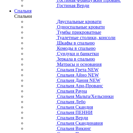
Гостиная Французкий Прованс
Гостиная Верди
Спальня
Спальни
Двуспальные кровати
Односпальные кровати
Тумбы прикроватные
Туалетные столики, консоли
Шкафы в спальню
Комоды в спальню
Сундуки и банкетки
Зеркала в спальню
Матрасы и основания
Спальня Грета NEW
Спальня Айно NEW
Спальня Дания NEW
Спальня Ари-Прованс
Спальня Рауна
Спальня Мальта/Хельсинки
Спальня Лебо
Спальня Скандия
Спальня ПЕННИ
Спальня Верди
Спальня Скандинавия
Спальня Викинг