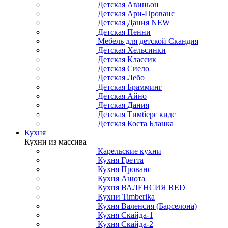
Детская Авиньон
Детская Ари-Прованс
Детская Дания NEW
Детская Пенни
Мебель для детской Скандия
Детская Хельсинки
Детская Классик
Детская Сиело
Детская Лебо
Детская Брамминг
Детская Айно
Детская Дания
Детская Тимберс кидс
Детская Коста Бланка
Кухня
Кухни из массива
Карельские кухни
Кухня Гретта
Кухня Прованс
Кухня Анюта
Кухня ВАЛЕНСИЯ RED
Кухни Timberika
Кухня Валенсия (Барселона)
Кухня Скайда-1
Кухня Скайда-2