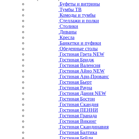
Буфеты и витрины
Тумбы ТВ
Комоды и тумбы
Стеллажи и полки
Столики
Диваны
Кресла
Банкетки и пуфики
Обеденные столы
Гостиная Грета NEW
Гостиная Бридж
Гостиная Валенсия
Гостиная Айно NEW
Гостиная Ари-Прованс
Гостиная Бьерт
Гостиная Рауна
Гостиная Дания NEW
Гостиная Бостон
Гостиная Скандия
Гостиная ПЕННИ
Гостиная Гранада
Гостиная Викинг
Гостиная Скандинавия
Гостиная Балтика
Гостиная Бейли