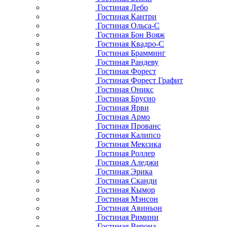
Гостиная Лебо
Гостиная Кантри
Гостиная Ольса-С
Гостиная Бон Вояж
Гостиная Квадро-С
Гостиная Брамминг
Гостиная Рандеву
Гостиная Форест
Гостиная Форест Графит
Гостиная Оникс
Гостиная Брусно
Гостиная Ярви
Гостиная Армо
Гостиная Прованс
Гостиная Калипсо
Гостиная Мексика
Гостиная Роллер
Гостиная Аледжи
Гостиная Эрика
Гостиная Сканди
Гостиная Кымор
Гостиная Мэнсон
Гостиная Авиньон
Гостиная Римини
Гостиная Верона