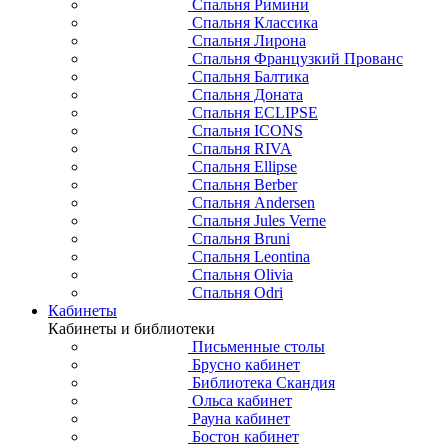
Спальня Римини
Спальня Классика
Спальня Лирона
Спальня Французкий Прованс
Спальня Балтика
Спальня Доната
Спальня ECLIPSE
Спальня ICONS
Спальня RIVA
Спальня Ellipse
Спальня Berber
Спальня Andersen
Спальня Jules Verne
Спальня Bruni
Спальня Leontina
Спальня Olivia
Спальня Odri
Кабинеты
Кабинеты и библиотеки
Письменные столы
Брусно кабинет
Библиотека Скандия
Ольса кабинет
Рауна кабинет
Бостон кабинет