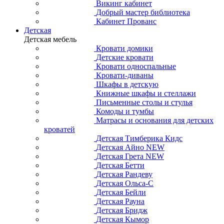
Викинг кабинет
Добрый мастер библиотека
Кабинет Прованс
Детская
Детская мебель
Кровати домики
Детские кровати
Кровати односпальные
Кровати-диваны
Шкафы в детскую
Книжные шкафы и стеллажи
Письменные столы и стулья
Комоды и тумбы
Матрасы и основания для детских
кроватей
Детская Тимберика Кидс
Детская Айно NEW
Детская Грета NEW
Детская Бетти
Детская Рандеву
Детская Ольса-С
Детская Бейли
Детская Рауна
Детская Бридж
Детская Кымор