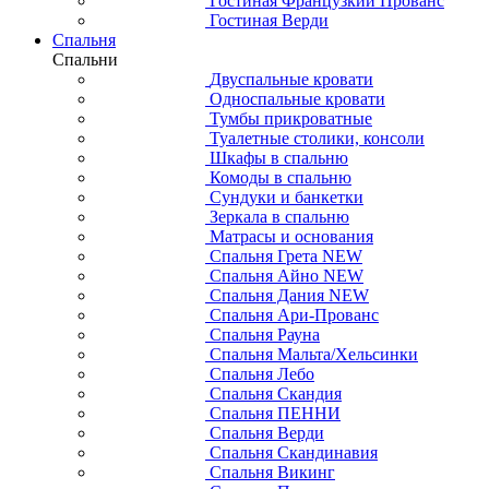
Гостиная Французкий Прованс
Гостиная Верди
Спальня
Спальни
Двуспальные кровати
Односпальные кровати
Тумбы прикроватные
Туалетные столики, консоли
Шкафы в спальню
Комоды в спальню
Сундуки и банкетки
Зеркала в спальню
Матрасы и основания
Спальня Грета NEW
Спальня Айно NEW
Спальня Дания NEW
Спальня Ари-Прованс
Спальня Рауна
Спальня Мальта/Хельсинки
Спальня Лебо
Спальня Скандия
Спальня ПЕННИ
Спальня Верди
Спальня Скандинавия
Спальня Викинг