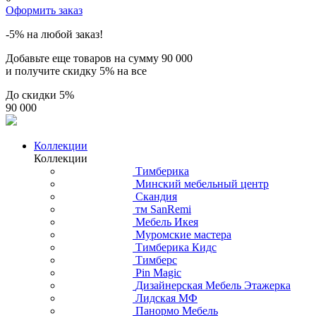
Оформить заказ
-5% на любой заказ!
Добавьте еще товаров на сумму
90 000
и получите скидку
5% на все
До скидки
5%
90 000
Коллекции
Коллекции
Тимберика
Минский мебельный центр
Скандия
тм SanRemi
Мебель Икея
Муромские мастера
Тимберика Кидс
Тимберс
Pin Magic
Дизайнерская Мебель Этажерка
Лидская МФ
Панормо Мебель