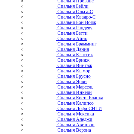
Спальня Прованс
Спальня Бейли
Спальня Ольса-С
Спальня Квадро-С
Спальня Бон Вояж
Спальня Рандеву
Спальня Бетти
Спальня Айно
Спальня Брамминг
Спальня Дания
Спальня Классик
Спальня Бридж
Спальня Винтаж
Спальня Кымор
Спальня Брусно
Спальня Ярви
Спальня Марсель
Спальня Инкери
Спальня Коста Бланка
Спальня Калипсо
Спальня Лофи СИТИ
Спальня Мексика
Спальня Аледжи
Спальня Авиньон
Спальня Верона