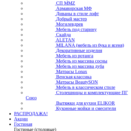
СП ММZ
Армавирская МФ
Диваны в стиле лофт
Добрый мастер
Могилевдрев
Мебель под старину
Скайда
ALETAN
MILANA (мебель из бука и ясеня)
Декоративные изделия
Мебель из ротанга
Мебель из массива сосны
Мебель из массива дуба
Матрасы Lonax
Венская классика
Матрасы BeautySON
Мебель в классическом стиле
Столешницы и комплектующие ПГ
Союз
Вытяжки для кухни ELIKOR
Кухонные мойки и смесители
РАСПРОДАЖА!
Акции
Гостиная
Гостиные (столовые)